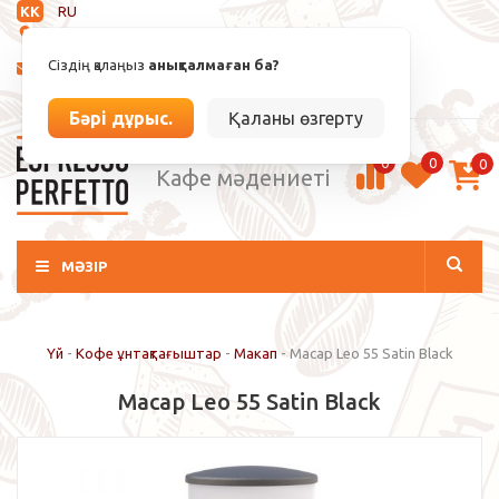
KK
RU
Анықталмаған
Сіздің қалаңыз
анықталмаған ба?
info@espressoperfetto.kz
Кіру / Тіркелу
Бәрі дұрыс.
Қаланы өзгерту
0
0
0
Кафе мәдениеті
МӘЗІР
Үй
-
Кофе ұнтақтағыштар
-
Макап
-
Macap Leo 55 Satin Black
Macap Leo 55 Satin Black