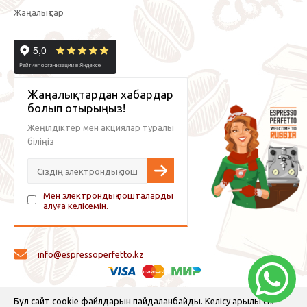
Жаңалықтар
Жаңалықтардан хабардар
болып отырыңыз!
Жеңілдіктер мен акциялар туралы
біліңіз
Мен электрондық пошталарды
алуға келісемін.
info@espressoperfetto.kz
© 2026 Espresso Perfetto — кофе жабдықтары және кофе
Бұл сайт cookie файлдарын пайдаланбайды. Келісу арқылы сіз