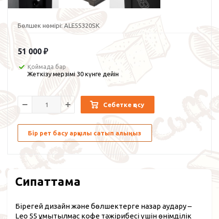
Бөлшек нөмірі:
ALE55320SK
51 000
₽
Қоймада бар
Жеткізу мерзімі 30 күнге дейін
Себетке қосу
Бір рет басу арқылы сатып алыңыз
Сипаттама
Бірегей дизайн және бөлшектерге назар аудару –
Leo 55 ұмытылмас кофе тәжірибесі үшін өнімділік