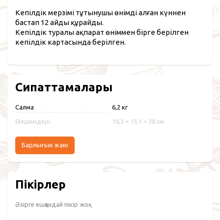
Кепілдік мерзімі тұтынушы өнімді алған күннен
бастап 12 айды құрайды.
Кепілдік туралы ақпарат өніммен бірге берілген
кепілдік картасында берілген.
Сипаттамалары
Салмақ
6,2 кг
Өлшемдері
18,3 × 13,1 × 38 см
Барлығын жаю
Пікірлер
Әзірге ешқандай пікір жоқ.