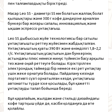
пен талғампаздықты біріктіреді.
Macap Leo 55 - диаметрі 55 мм болатын жалпақ болат
қылшықтары және 300 г кофе дәндеріне арналған
бункері бар жоғары сапалы, инновациялық және
ықшам эспрессо ұнтақтағыш.
Leo 55 дыбыссыз жүйе технологиясы бар сатылы
ұнтақтағышты реттеу жүйесімен жабдықталған.
Ұнтақтағыштың қуаты 390 Вт және өнімділігі 1,8–2,2
г/с. Ұнтақтағыштың ұсақтығын дән бункерінің
астындағы плюс немесе минус түймесін басу арқылы
тез және оңай реттеуге болады. Кіріктірілген
электрондық таймерді бір немесе екі рет ұнтақтау
үшін жеке орнатуға болады. Пайдалану кезінде
портативті сүзгі орнатылған кезде, ұнтақтағыш
автоматты түрде іске қосылады, бұл қажетті
ұнтақтауды талап бойынша береді.
Бұл қарапайым, жылдам және стильді дизайндағы
кофе тартқыш үйде де, кәсіби қолдануға да өте
қолайлы.