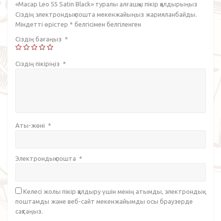
«Macap Leo 55 Satin Black» туралы алғашқы пікір қалдырыңыз
Сіздің электрондық пошта мекенжайыңыз жарияланбайды.
Міндетті өрістер
*
белгісімен белгіленген
Сіздің бағаңыз
*
Сіздің пікіріңіз
*
Аты-жөні
*
Электрондық пошта
*
Келесі жолы пікір қалдыру үшін менің атымды, электрондық
поштамды және веб-сайт мекенжайымды осы браузерде
сақтаңыз.