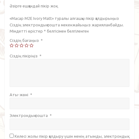
Әзірге ешқандай пікір жоқ.
«Macap M2E Ivory Matt» туралы алғашқы пікір қалдырыңыз
Сіздің электрондық пошта мекенжайыңыз жарияланбайды.
Міндетті өрістер
*
белгісімен белгіленген
Сіздің бағаңыз
*
Сіздің пікіріңіз
*
Аты-жөні
*
Электрондық пошта
*
Келесі жолы пікір қалдыру үшін менің атымды, электрондық