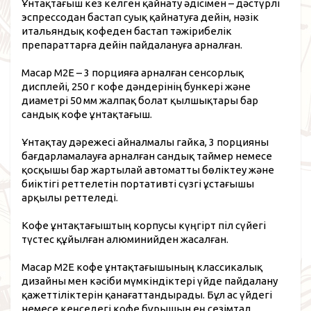
Ұнтақтағыш кез келген қайнату әдісімен – дәстүрлі
эспрессодан бастап суық қайнатуға дейін, нәзік
итальяндық кофеден бастап тәжірибелік
препараттарға дейін пайдалануға арналған.
Macap M2E – 3 порцияға арналған сенсорлық
дисплейі, 250 г кофе дәндерінің бункері және
диаметрі 50 мм жалпақ болат қылшықтары бар
сандық кофе ұнтақтағыш.
Ұнтақтау дәрежесі айналмалы гайка, 3 порцияны
бағдарламалауға арналған сандық таймер немесе
қосқышы бар жартылай автоматты бөліктеу және
биіктігі реттелетін портативті сүзгі ұстағышы
арқылы реттеледі.
Кофе ұнтақтағыштың корпусы күңгірт піл сүйегі
түстес құйылған алюминийден жасалған.
Macap M2E кофе ұнтақтағышының классикалық
дизайны мен кәсіби мүмкіндіктері үйде пайдалану
қажеттіліктерін қанағаттандырады. Бұл ас үйдегі
немесе кеңседегі кофе бұрышын ең сезімтал