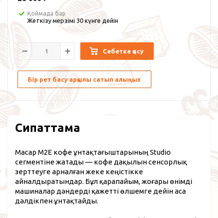
Қоймада бар
Жеткізу мерзімі 30 күнге дейін
Себетке қосу
Бір рет басу арқылы сатып алыңыз
Сипаттама
Macap M2E кофе ұнтақтағыштарының Studio
сегментіне жатады — кофе дақылын сенсорлық
зерттеуге арналған жеке кеңістікке
айналдыратындар. Бұл қарапайым, жоғары өнімді
машиналар дәндерді қажетті өлшемге дейін аса
дәлдікпен ұнтақтайды.