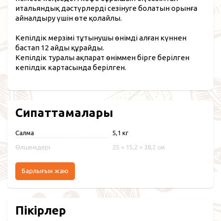
итальяндық дәстүрлерді сезінуге болатын орынға
айналдыру үшін өте қолайлы.
Кепілдік мерзімі тұтынушы өнімді алған күннен
бастап 12 айды құрайды.
Кепілдік туралы ақпарат өніммен бірге берілген
кепілдік картасында берілген.
Сипаттамалары
Салмақ
5,1 кг
Өлшемдері
25 × 15,2 × 38,2 см
Барлығын жаю
Пікірлер