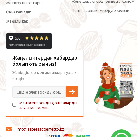
Жеке деректерді өңдеуге келісім
Жеткізу шарттары
Пошта арқылы жіберуге келісім
Өнім кепілдігі
Жаңалықтар
Жаңалықтардан хабардар
болып отырыңыз!
Жеңілдіктер мен акциялар туралы
біліңіз
Мен электрондық пошталарды
алуға келісемін.
info@espressoperfetto.kz