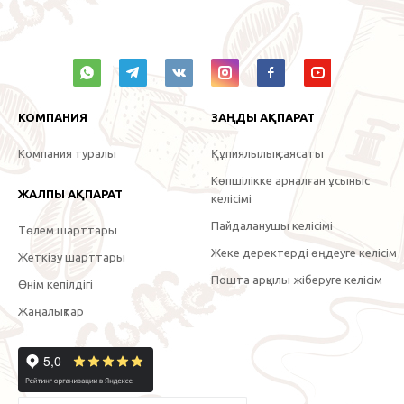
КОМПАНИЯ
ЗАҢДЫ АҚПАРАТ
Компания туралы
Құпиялылық саясаты
Көпшілікке арналған ұсыныс
ЖАЛПЫ АҚПАРАТ
келісімі
Пайдаланушы келісімі
Төлем шарттары
Жеке деректерді өңдеуге келісім
Жеткізу шарттары
Пошта арқылы жіберуге келісім
Өнім кепілдігі
Жаңалықтар