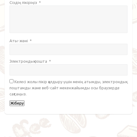
Сіздің пікіріңіз
*
Аты-жөні
*
Электрондық пошта
*
Келесі жолы пікір қалдыру үшін менің атымды, электрондық
поштамды және веб-сайт мекенжайымды осы браузерде
сақтаңыз.