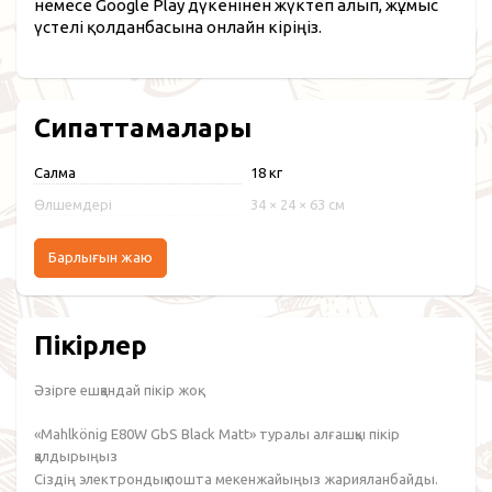
немесе Google Play дүкенінен жүктеп алып, жұмыс
үстелі қолданбасына онлайн кіріңіз.
Сипаттамалары
Салмақ
18 кг
Өлшемдері
34 × 24 × 63 см
Барлығын жаю
Пікірлер
Әзірге ешқандай пікір жоқ.
«Mahlkönig E80W GbS Black Matt» туралы алғашқы пікір
қалдырыңыз
Сіздің электрондық пошта мекенжайыңыз жарияланбайды.