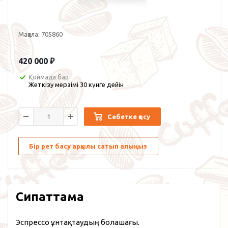
Мақала:
705860
420 000
₽
Қоймада бар
Жеткізу мерзімі 30 күнге дейін
Себетке қосу
Бір рет басу арқылы сатып алыңыз
Сипаттама
Эспрессо ұнтақтаудың болашағы.