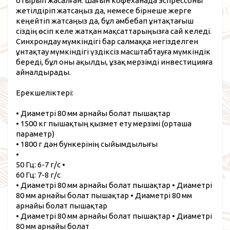
отырып жасалған. Шағын кофеханада эспрессоны
жетілдіріп жатсаңыз да, немесе бірнеше жерге
кеңейтіп жатсаңыз да, бұл әмбебап ұнтақтағыш
сіздің өсіп келе жатқан мақсаттарыңызға сай келеді.
Синхрондау мүмкіндігі бар салмаққа негізделген
ұнтақтау мүмкіндігі үздіксіз масштабтауға мүмкіндік
береді, бұл оны ақылды, ұзақ мерзімді инвестицияға
айналдырады.
Ерекшеліктері:
• Диаметрі 80 мм арнайы болат пышақтар
• 1500 кг пышақтың қызмет ету мерзімі (орташа
параметр)
• 1800 г дән бункерінің сыйымдылығы
•
50 Гц: 6-7 г/с •
60 Гц: 7-8 г/с
• Диаметрі 80 мм арнайы болат пышақтар • Диаметрі
80 мм арнайы болат пышақтар • Диаметрі 80 мм
арнайы болат пышақтар
• Диаметрі 80 мм арнайы болат
пышақтар • Диаметрі
80 мм арнайы болат