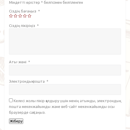
Міндетті өрістер
*
белгісімен белгіленген
Сіздің бағаңыз
*
Сіздің пікіріңіз
*
Аты-жөні
*
Электрондық пошта
*
Келесі жолы пікір қалдыру үшін менің атымды, электрондық
пошта мекенжайымды және веб-сайт мекенжайымды осы
браузерде сақтаңыз.