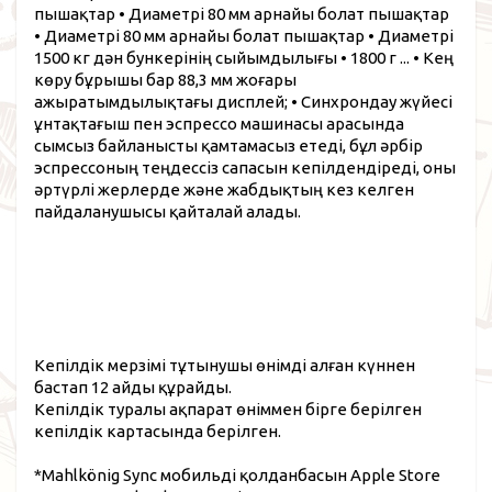
пышақтар • Диаметрі 80 мм
арнайы болат пышақтар
• Диаметрі 80 мм арнайы
болат пышақтар • Диаметрі
1500 кг дән бункерінің сыйымдылығы
• 1800 г ...
• Кең
көру бұрышы бар 88,3 мм жоғары
ажыратымдылықтағы дисплей;
• Синхрондау жүйесі
ұнтақтағыш пен эспрессо машинасы арасында
сымсыз байланысты қамтамасыз етеді, бұл әрбір
эспрессоның теңдессіз сапасын кепілдендіреді, оны
әртүрлі жерлерде және жабдықтың кез келген
пайдаланушысы қайталай алады.
Кепілдік мерзімі тұтынушы өнімді алған күннен
бастап 12 айды құрайды.
Кепілдік туралы ақпарат өніммен бірге берілген
кепілдік картасында берілген.
*Mahlkönig Sync мобильді қолданбасын Apple Store