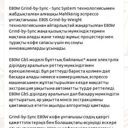
E80W Grind-by-Sync - Sync System технологиясымен
жабдықталған алғашқы Mahlkönig эспрессо
ұнтақтағышы. E80S Grind-by-Weight
технологиясынан айтарлықтай жаңартылған E80W
Grind-by-Sync жаңа қызықты мүмкіндіктермен
мақтана алады және тиімді жұмыс процестері мен
тұрақты кофе сапасы үшін ең соңғы
инновацияларды ұсынады.
E80W GbS моделі бұлттық байланыс* және электрлік
дірілдеу аралығын реттеу мүмкіндігімен
ерекшеленеді. Бұл реттеуді бариста қолмен дәл
басқара алады немесе коммерциялық эспрессо
машинасымен жұптастырылған кезде мақсатты
экстракция уақытына автоматты түрде реттеледі.
E80W GbS дірілдеу аралығын дәл басқару мүмкіндігін
арттыратын, әр уақытта мінсіз экстракцияны
қамтамасыз ететін ақылды алгоритмді қамтиды.
Grind-by-Sync E80W кофе ұнтағышы сіздің қазіргі
қажеттіліктеріңіз бен болашақтағы өсуіңізді ескере