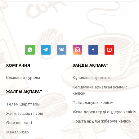
КОМПАНИЯ
ЗАҢДЫ АҚПАРАТ
Компания туралы
Құпиялылық саясаты
Көпшілікке арналған ұсыныс
ЖАЛПЫ АҚПАРАТ
келісімі
Пайдаланушы келісімі
Төлем шарттары
Жеке деректерді өңдеуге келісім
Жеткізу шарттары
Пошта арқылы жіберуге келісім
Өнім кепілдігі
Жаңалықтар