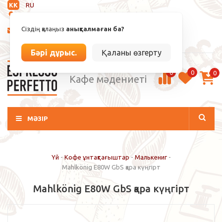
KK
RU
Анықталмаған
Сіздің қалаңыз
анықталмаған ба?
info@espressoperfetto.kz
Кіру / Тіркелу
Бәрі дұрыс.
Қаланы өзгерту
0
0
0
Кафе мәдениеті
МӘЗІР
Үй
-
Кофе ұнтақтағыштар
-
Малькениг
-
Mahlkönig E80W GbS қара күңгірт
Mahlkönig E80W GbS қара күңгірт