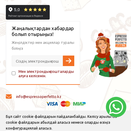
Жаңалықтардан хабардар
болып отырыңыз!
Жеңілдіктер мен акциялар туралы
біліңіз
Мен электрондық пошталарды
алуға келісемін.
info@espressoperfetto.kz
© 2026 Espresso Perfetto — кофе жабдықтары және кофе
Бұл сайт cookie файлдарын пайдаланбайды. Келісу арқылы сіз
cookie файлдарын қабылдай аласыз немесе оларды өзіңіз
конфигурациялай аласыз.