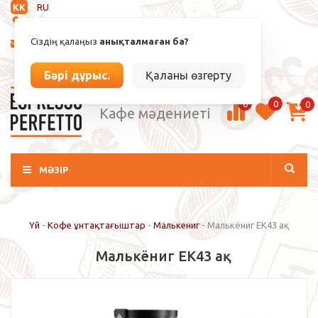
KK
RU
Анықталмаған
Сіздің қалаңыз
анықталмаған ба?
info@espressoperfetto.kz
Кіру / Тіркелу
Бәрі дұрыс.
Қаланы өзгерту
0
0
0
Кафе мәдениеті
МӘЗІР
Үй
-
Кофе ұнтақтағыштар
-
Малькениг
-
Малькёниг EK43 ақ
Малькёниг EK43 ақ