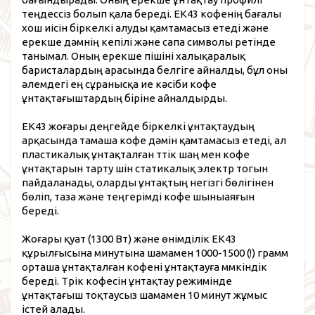
теңдессіз болып қала береді. EK43 кофенің бағалы
хош иісін біркелкі алуды қамтамасыз етеді және
ерекше дәмнің кепілі және сапа символы ретінде
танымал. Оның ерекше пішіні халықаралық
баристалардың арасында белгіге айналды, бұл оны
әлемдегі ең сұранысқа ие кәсіби кофе
ұнтақтағыштардың біріне айналдырды.
EK43 жоғары деңгейде біркелкі ұнтақтаудың
арқасында тамаша кофе дәмін қамтамасыз етеді, ал
пластикалық ұнтақталған түтік шаң мен кофе
ұнтақтарын тарту үшін статикалық электр тогын
пайдаланады, оларды ұнтақтың негізгі бөлігінен
бөліп, таза және теңгерімді кофе шыныаяғын
береді.
Жоғары қуат (1300 Вт) және өнімділік EK43
құрылғысына минутына шамамен 1000-1500 (!) грамм
орташа ұнтақталған кофені ұнтақтауға мүмкіндік
береді. Түрік кофесін ұнтақтау режимінде
ұнтақтағыш тоқтаусыз шамамен 10 минут жұмыс
істей алады.