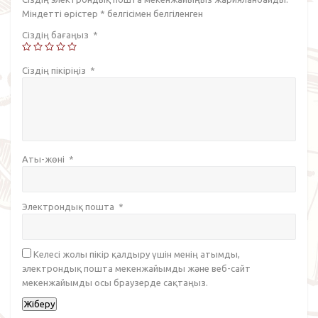
Міндетті өрістер
*
белгісімен белгіленген
Сіздің бағаңыз
*
Сіздің пікіріңіз
*
Аты-жөні
*
Электрондық пошта
*
Келесі жолы пікір қалдыру үшін менің атымды,
электрондық пошта мекенжайымды және веб-сайт
мекенжайымды осы браузерде сақтаңыз.