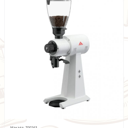
Мақала:
700263