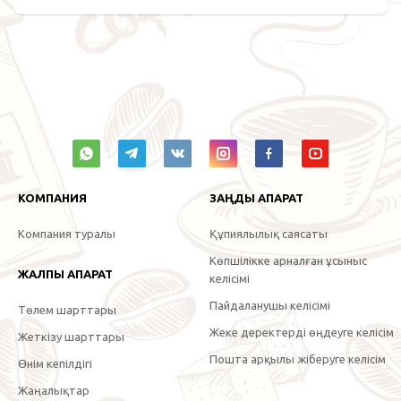
КОМПАНИЯ
ЗАҢДЫ АҚПАРАТ
Компания туралы
Құпиялылық саясаты
Көпшілікке арналған ұсыныс
ЖАЛПЫ АҚПАРАТ
келісімі
Пайдаланушы келісімі
Төлем шарттары
Жеке деректерді өңдеуге келісім
Жеткізу шарттары
Пошта арқылы жіберуге келісім
Өнім кепілдігі
Жаңалықтар