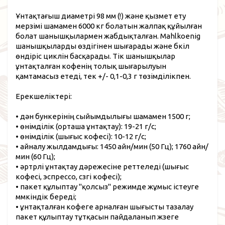
Ұнтақтағыш диаметрі 98 мм (!) және қызмет ету
мерзімі шамамен 6000 кг болатын жалпақ құйылған
болат шанышқылармен жабдықталған. Mahlkoenig
шанышқыларды өздігінен шығарады және бүкіл
өндіріс циклін басқарады. Тік шанышқылар
ұнтақталған кофенің толық шығарылуын
қамтамасыз етеді, тек +/- 0,1-0,3 г төзімділікпен.
Ерекшеліктері:
• дән бункерінің сыйымдылығы шамамен 1500 г;
• өнімділік (орташа ұнтақтау): 19-21 г/с;
• өнімділік (шығыс кофесі): 10-12 г/с;
• айналу жылдамдығы: 1450 айн/мин (50 Гц); 1760 айн/
мин (60 Гц);
• әртүрлі ұнтақтау дәрежесіне реттеледі (шығыс
кофесі, эспрессо, сүзгі кофесі);
• пакет құлыптау "қолсыз" режимде жұмыс істеуге
мүмкіндік береді;
• ұнтақталған кофеге арналған шығысты тазалау
пакет құлыптау тұтқасын пайдаланып жүзеге