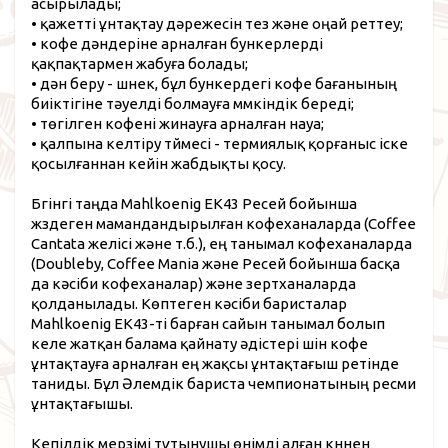
асырылады;
• қажетті ұнтақтау дәрежесін тез және оңай реттеу;
• кофе дәндеріне арналған бункерлерді
қақпақтармен жабуға болады;
• дән беру - шнек, бұл бункердегі кофе бағанының
биіктігіне тәуелді болмауға мүмкіндік береді;
• төгілген кофені жинауға арналған науа;
• қалпына келтіру түймесі - термиялық қорғаныс іске
қосылғаннан кейін жабдықты қосу.
Бүгінгі таңда Mahlkoenig EK43 Ресей бойынша
жүздеген мамандандырылған кофеханаларда (Coffee
Cantata желісі және т.б.), ең танымал кофеханаларда
(Doubleby, Coffee Mania және Ресей бойынша басқа
да кәсіби кофеханалар) және зертханаларда
қолданылады. Көптеген кәсіби баристалар
Mahlkoenig EK43-ті барған сайын танымал болып
келе жатқан балама қайнату әдістері үшін кофе
ұнтақтауға арналған ең жақсы ұнтақтағыш ретінде
таниды. Бұл Әлемдік бариста чемпионатының ресми
ұнтақтағышы.
Кепілдік мерзімі тұтынушы өнімді алған күннен