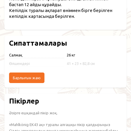
бастап 12 айды құрайды.
Кепілдік туралы ақпарат өніммен бірге берілген
кепілдік картасында берілген.
Сипаттамалары
Салмақ
26 кг
Өлшемдері
41 × 23 × 82,8 см
Барлығын жаю
Пікірлер
Әзірге ешқандай пікір жоқ.
«Mahlkönig EK43 ақ» туралы алғашқы пікір қалдырыңыз
Сіздің электрондық пошта мекенжайыңыз жарияланбайды.