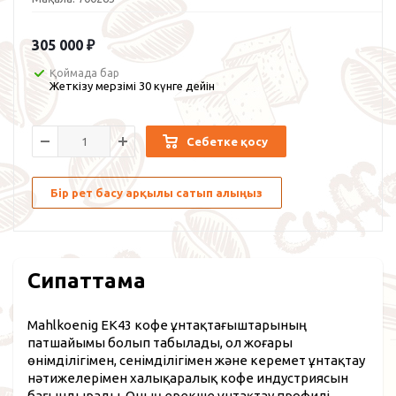
305 000
₽
Қоймада бар
Жеткізу мерзімі 30 күнге дейін
Себетке қосу
Бір рет басу арқылы сатып алыңыз
Сипаттама
Mahlkoenig EK43 кофе ұнтақтағыштарының
патшайымы болып табылады, ол жоғары
өнімділігімен, сенімділігімен және керемет ұнтақтау
нәтижелерімен халықаралық кофе индустриясын
бағындырады. Оның ерекше ұнтақтау профилі