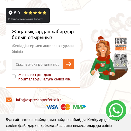
Жаңалықтардан хабардар
болып отырыңыз!
Жеңілдіктер мен акциялар туралы
біліңіз
Мен электрондық
пошталарды алуға келісемін.
info@espressoperfetto.kz
© 2026 Espresso Perfetto — кофе жабдықтары және кофе
Бұл сайт cookie файлдарын пайдаланбайды. Келісу арқылы сіз
cookie файлдарын қабылдай аласыз немесе оларды өзіңіз