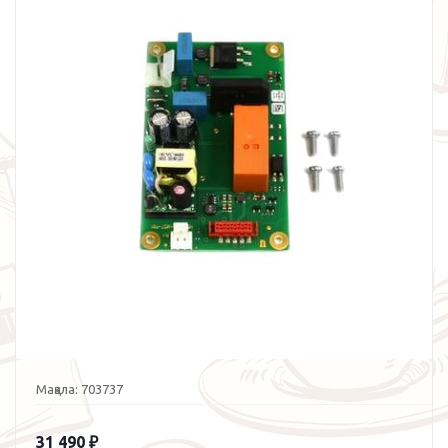
Мақала:
703737
31 490
₽