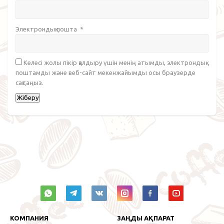
Электрондық пошта
*
Келесі жолы пікір қалдыру үшін менің атымды, электрондық
поштамды және веб-сайт мекенжайымды осы браузерде
сақтаңыз.
КОМПАНИЯ
ЗАҢДЫ АҚПАРАТ