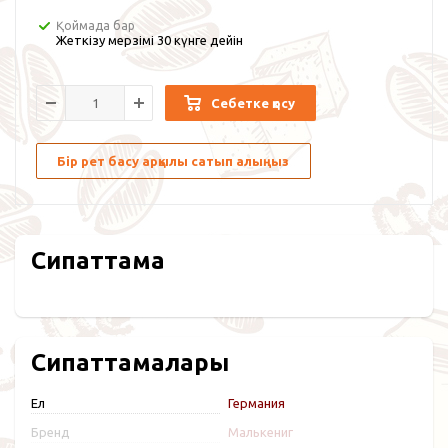
Қоймада бар
Жеткізу мерзімі 30 күнге дейін
Себетке қосу
Бір рет басу арқылы сатып алыңыз
Сипаттама
Сипаттамалары
Ел
Германия
Бренд
Малькениг