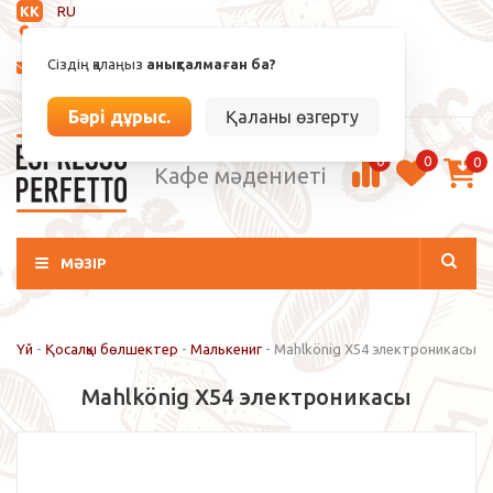
KK
RU
Анықталмаған
Сіздің қалаңыз
анықталмаған ба?
info@espressoperfetto.kz
Кіру / Тіркелу
Бәрі дұрыс.
Қаланы өзгерту
0
0
0
Кафе мәдениеті
МӘЗІР
Үй
-
Қосалқы бөлшектер
-
Малькениг
-
Mahlkönig X54 электроникасы
Mahlkönig X54 электроникасы