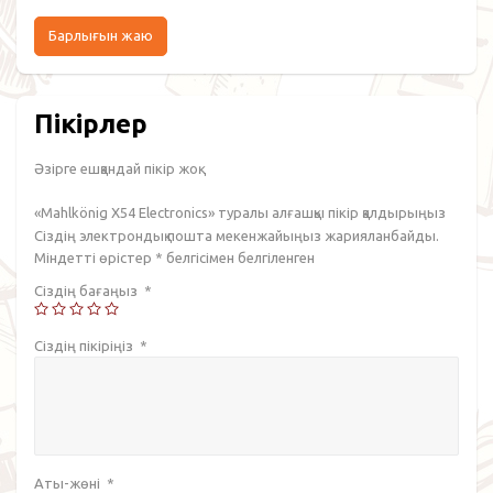
Барлығын жаю
Пікірлер
Әзірге ешқандай пікір жоқ.
«Mahlkönig X54 Electronics» туралы алғашқы пікір қалдырыңыз
Сіздің электрондық пошта мекенжайыңыз жарияланбайды.
Міндетті өрістер
*
белгісімен белгіленген
Сіздің бағаңыз
*
Сіздің пікіріңіз
*
Аты-жөні
*