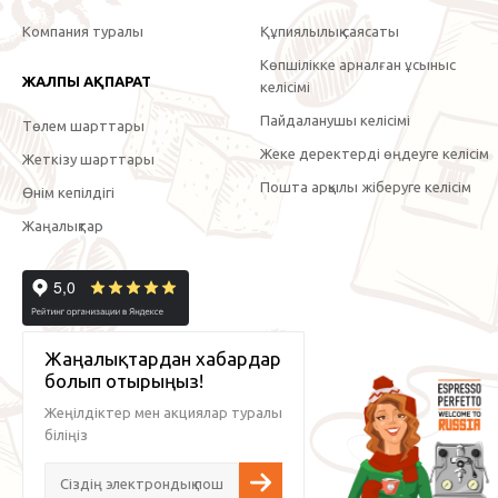
Компания туралы
Құпиялылық саясаты
Көпшілікке арналған ұсыныс
ЖАЛПЫ АҚПАРАТ
келісімі
Пайдаланушы келісімі
Төлем шарттары
Жеке деректерді өңдеуге келісім
Жеткізу шарттары
Пошта арқылы жіберуге келісім
Өнім кепілдігі
Жаңалықтар
Жаңалықтардан хабардар
болып отырыңыз!
Жеңілдіктер мен акциялар туралы
біліңіз