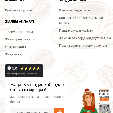
Компания туралы
Құпиялылық саясаты
Көпшілікке арналған ұсыныс
ЖАЛПЫ АҚПАРАТ
келісімі
Пайдаланушы келісімі
Төлем шарттары
Жеке деректерді өңдеуге келісім
Жеткізу шарттары
Пошта арқылы жіберуге келісім
Өнім кепілдігі
Жаңалықтар
Жаңалықтардан хабардар
болып отырыңыз!
Жеңілдіктер мен акциялар туралы
біліңіз