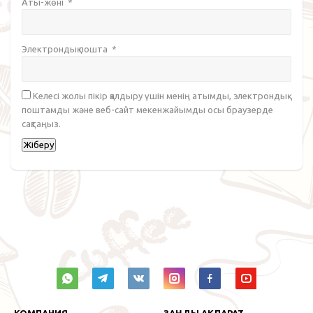
Аты-жөні
*
Электрондық пошта
*
Келесі жолы пікір қалдыру үшін менің атымды, электрондық
поштамды және веб-сайт мекенжайымды осы браузерде
сақтаңыз.
КОМПАНИЯ
ЗАҢДЫ АҚПАРАТ