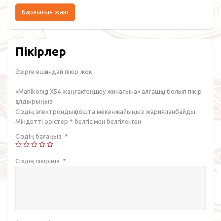
Барлығын жаю
Пікірлер
Әзірге ешқандай пікір жоқ.
«Mahlkönig X54 жаңғақ теңшеу жинағына» алғашқы болып пікір
қалдырыңыз
Сіздің электрондық пошта мекенжайыңыз жарияланбайды.
Міндетті өрістер
*
белгісімен белгіленген
Сіздің бағаңыз
*
Сіздің пікіріңіз
*