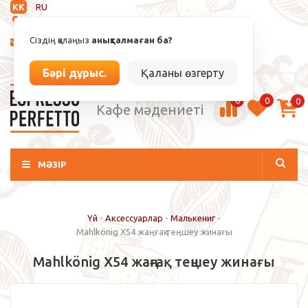
KK
RU
Анықталмаған
Сіздің қалаңыз
анықталмаған ба?
info@espressoperfetto.kz
Кіру / Тіркелу
Бәрі дұрыс.
Қаланы өзгерту
0
0
0
Кафе мәдениеті
МӘЗІР
Үй
-
Аксессуарлар
-
Малькениг
-
Mahlkönig X54 жаңғақ теңшеу жинағы
Mahlkönig X54 жаңғақ теңшеу жинағы