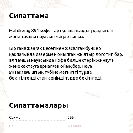
Сипаттама
Mahlkönig X54 кофе тартқышыңыздың қақпағын
және тамшы науасын жаңартыңыз.
Бір ғана жаңғақ кесегінен жасалған бункер
қақпағында лазермен ойылған жылтыр логотип бар,
ал тамшы науасында кофе бөлшектерін жинауға
және сақтауға арналған ойық бар. Науа
ұнтақтағыштың түбіне магнитті түрде
бекітілгендіктен, сенімді түрде бекітіледі.
Сипаттамалары
Салмақ
255 г
Ел
Италия