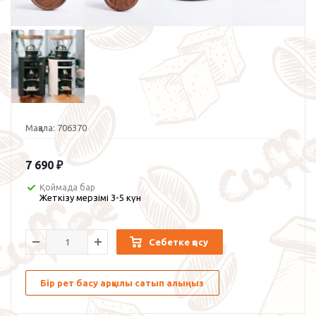
Мақала:
706370
7 690
₽
Қоймада бар
Жеткізу мерзімі 3-5 күн
Себетке қосу
Бір рет басу арқылы сатып алыңыз