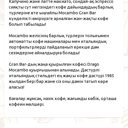
Капучино және латте макиато, сондай-ақ эспрессо
сияқты сүт негізіндегі кофе дайындаудың барлық
түрлеріне өте ыңғайлы Mocambo Gran Bar
күнделікті өміріңізге арналған жан-жақты кофе
болып табылады!
Mocambo желісінің барлық түрлерін толығымен
автоматты кофе машиналары мен итальяндық
портфильтрлерді пайдаланып ерекше дәм
сезімдеріне айналдыруға болады!
Gran Bar-дың жаңа қуырылған кофесі Drago
Mocambo қуырғышынан алынады. Дәстүрлі
итальяндық стильдегі ең жақсы кофе дәстүрі 1985
жылдан бері бар және сіз оны дәмін татып көре
аласыз!
Бағалау: жұмсақ, нәзік кофе, жағымды көбік, орташа
кофеин мөлшері.