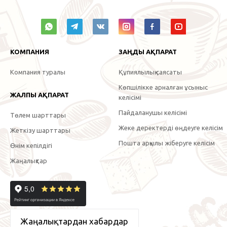
КОМПАНИЯ
ЗАҢДЫ АҚПАРАТ
Компания туралы
Құпиялылық саясаты
Көпшілікке арналған ұсыныс
ЖАЛПЫ АҚПАРАТ
келісімі
Пайдаланушы келісімі
Төлем шарттары
Жеке деректерді өңдеуге келісім
Жеткізу шарттары
Пошта арқылы жіберуге келісім
Өнім кепілдігі
Жаңалықтар
Жаңалықтардан хабардар