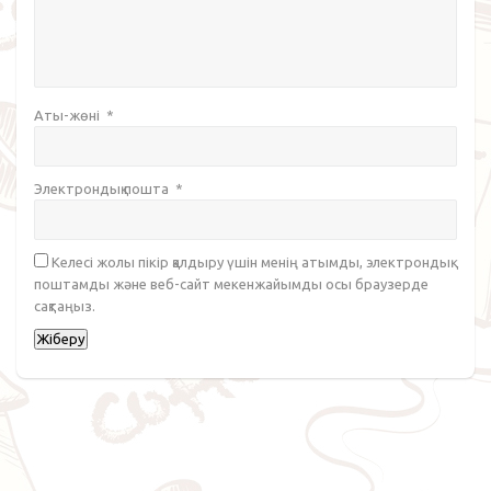
Аты-жөні
*
Электрондық пошта
*
Келесі жолы пікір қалдыру үшін менің атымды, электрондық
поштамды және веб-сайт мекенжайымды осы браузерде
сақтаңыз.