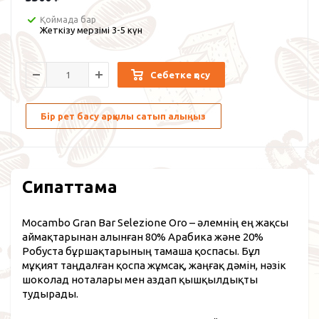
Қоймада бар
Жеткізу мерзімі 3-5 күн
Себетке қосу
Бір рет басу арқылы сатып алыңыз
Сипаттама
Mocambo Gran Bar Selezione Oro – әлемнің ең жақсы
аймақтарынан алынған 80% Арабика және 20%
Робуста бұршақтарының тамаша қоспасы. Бұл
мұқият таңдалған қоспа жұмсақ, жаңғақ дәмін, нәзік
шоколад ноталары мен аздап қышқылдықты
тудырады.