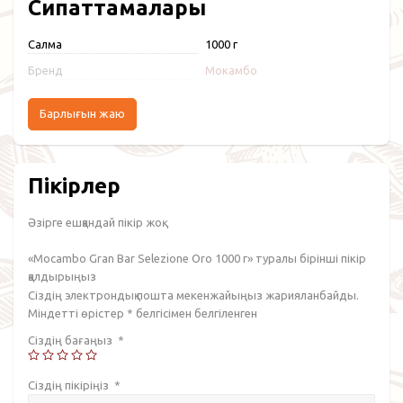
Сипаттамалары
Салмақ
1000 г
Бренд
Мокамбо
Барлығын жаю
Пікірлер
Әзірге ешқандай пікір жоқ.
«Mocambo Gran Bar Selezione Oro 1000 г» туралы бірінші пікір
қалдырыңыз
Сіздің электрондық пошта мекенжайыңыз жарияланбайды.
Міндетті өрістер
*
белгісімен белгіленген
Сіздің бағаңыз
*
Сіздің пікіріңіз
*