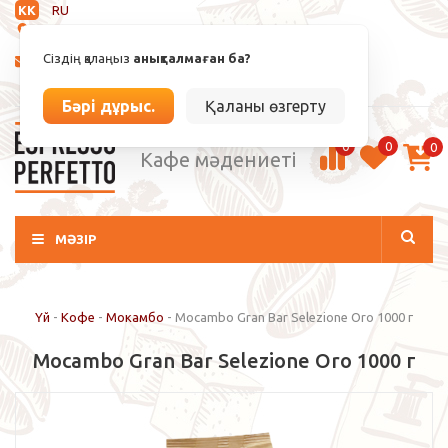
KK
RU
Анықталмаған
Сіздің қалаңыз
анықталмаған ба?
info@espressoperfetto.kz
Кіру / Тіркелу
Бәрі дұрыс.
Қаланы өзгерту
0
0
0
Кафе мәдениеті
МӘЗІР
Үй
-
Кофе
-
Мокамбо
-
Mocambo Gran Bar Selezione Oro 1000 г
Mocambo Gran Bar Selezione Oro 1000 г