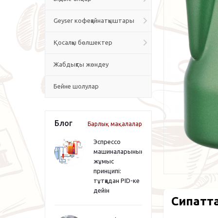
Geyser кофеқайнатқыштары
Қосалқы бөлшектер
Жабдықты жөндеу
Бейне шолулар
Блог
Барлық мақалалар
Эспрессо
машиналарының
жұмыс
принципі:
тұтқадан PID-ке
дейін
Сипатт