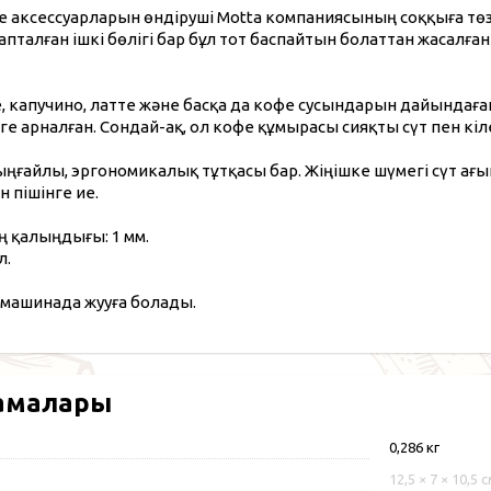
 аксессуарларын өндіруші Motta компаниясының соққыға төз
пталған ішкі бөлігі бар бұл тот баспайтын болаттан жасалған
 капучино, латте және басқа да кофе сусындарын дайындаған
ге арналған. Сондай-ақ, ол кофе құмырасы сияқты сүт пен кіл
ғайлы, эргономикалық тұтқасы бар. Жіңішке шүмегі сүт ағы
н пішінге ие.
 қалыңдығы: 1 мм.
л.
машинада жууға болады.
амалары
0,286 кг
12,5 × 7 × 10,5 