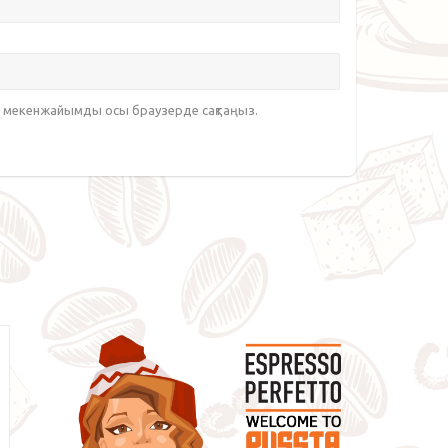
йт мекенжайымды осы браузерде сақтаңыз.