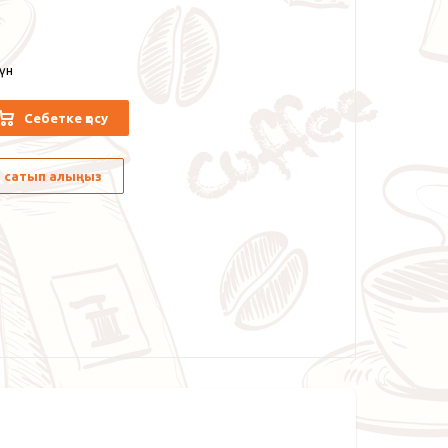
күн
Себетке қосу
лы сатып алыңыз