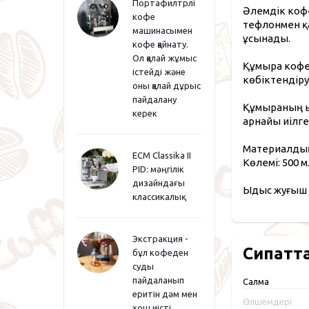
Портафилтрлі
Әлемдік кофе
кофе
тефлонмен қа
машинасымен
ұсынады.
кофе қайнату.
Ол қалай жұмыс
Құмыра кофе,
істейді және
көбіктендіру
оны қалай дұрыс
пайдалану
Құмыраның ың
керек
арнайы иілге
Материалдың
ECM Classika II
Көлемі: 500 м
PID: мәңгілік
дизайндағы
Ыдыс жуғыш 
классикалық
Экстракция -
Сипатт
бұл кофеден
суды
пайдаланып
Салмақ
еритін дәм мен
Өлшемдері
хош иісті