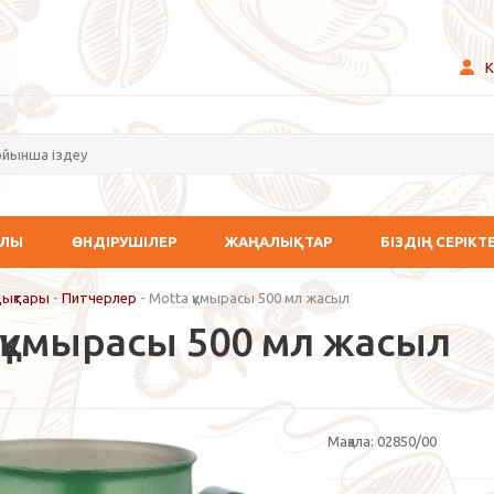
К
АЛЫ
ӨНДІРУШІЛЕР
ЖАҢАЛЫҚТАР
БІЗДІҢ СЕРІКТ
дықтары
-
Питчерлер
-
Motta құмырасы 500 мл жасыл
 құмырасы 500 мл жасыл
Мақала:
02850/00