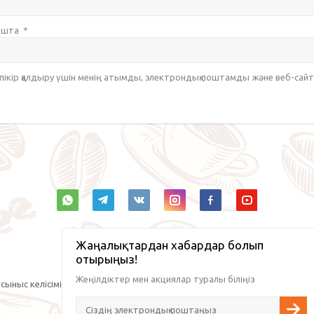
пошта
*
 пікір қалдыру үшін менің атымды, электрондық поштамды және веб-са
Жаңалықтардан хабардар болып
отырыңыз!
Жеңілдіктер мен акциялар туралы біліңіз
сыныс келісімі