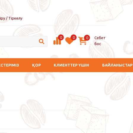
іру / Тіркелу
0
0
Себет
0
бос
ЕСТЕРІМІЗ
ҚОР
КЛИЕНТТЕР ҮШІН
БАЙЛАНЫСТАР