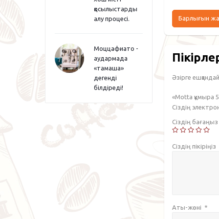
қосылыстарды
Барлығын ж
алу процесі.
Моццафиато -
Пікірле
аудармада
«тамаша»
Әзірге ешқандай 
дегенді
білдіреді!
«Motta құмыра 
Сіздің электр
Сіздің бағаңы
Сіздің пікіріңіз
Аты-жөні
*