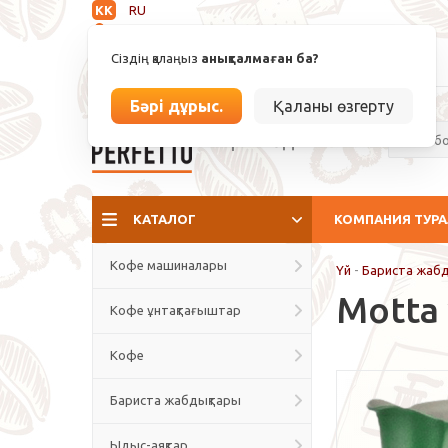
KK
RU
Анықталмаған
Сіздің қалаңыз
анықталмаған ба?
info@espressoperfetto.kz
Бәрі дұрыс.
Қаланы өзгерту
Кафе мәдениеті
КАТАЛОГ
КОМПАНИЯ ТУР
Кофе машиналары
Үй
-
Бариста жаб
Motta
Кофе ұнтақтағыштар
Кофе
Бариста жабдықтары
Ыдыс-аяқтар