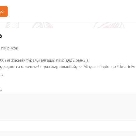
аю
р
пікір жоқ.
500 мл жасыл» туралы алғашқы пікір қалдырыңыз
ондық пошта мекенжайыңыз жарияланбайды. Міндетті өрістер
*
белгісім
з
*
*