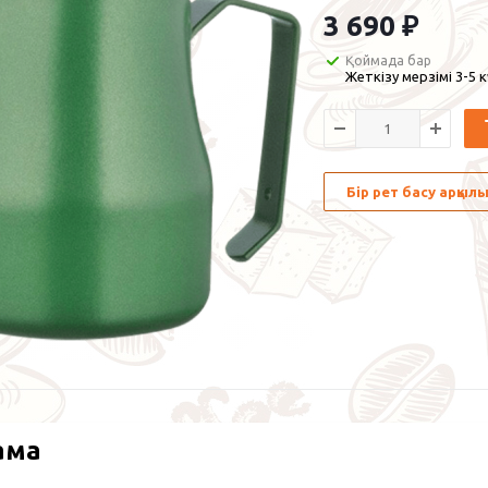
3 690
₽
Қоймада бар
Жеткізу мерзімі 3-5 
Бір рет басу арқы
ама