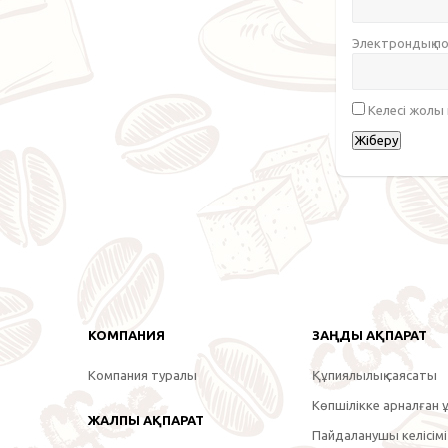
Электрондық 
Келесі жолы
КОМПАНИЯ
ЗАҢДЫ АҚПАРАТ
Компания туралы
Құпиялылық саясаты
Көпшілікке арналған ұ
ЖАЛПЫ АҚПАРАТ
Пайдаланушы келісімі