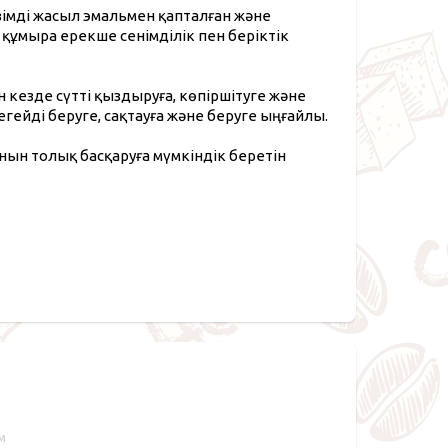
імді жасыл эмальмен қапталған және
 құмыра ерекше сенімділік пен беріктік
 кезде сүтті қыздыруға, көпіршітуге және
егейді беруге, сақтауға және беруге ыңғайлы.
нын толық басқаруға мүмкіндік беретін
см