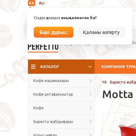
KK
RU
Анықталмаған
Сіздің қалаңыз
анықталмаған ба?
info@espressoperfetto.kz
Бәрі дұрыс.
Қаланы өзгерту
Кафе мәдениеті
КАТАЛОГ
КОМПАНИЯ ТУР
Кофе машиналары
Үй
-
Бариста жаб
Motta 
Кофе ұнтақтағыштар
Кофе
Бариста жабдықтары
Ыдыс-аяқтар