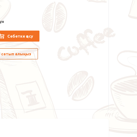
күн
Себетке қосу
лы сатып алыңыз