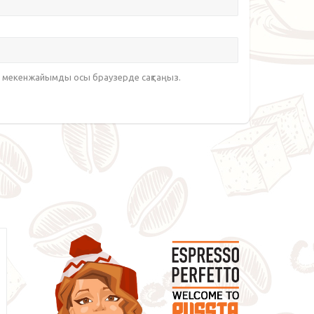
йт мекенжайымды осы браузерде сақтаңыз.