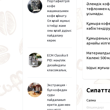
Портафилтрлі
Әлемдік кофе
кофе
тефлонмен қа
машинасымен
ұсынады.
кофе қайнату.
Ол қалай жұмыс
Құмыра кофе,
істейді және
көбіктендіру
оны қалай дұрыс
пайдалану
Құмыраның ың
керек
арнайы иілге
Материалдың
ECM Classika II
Көлемі: 500 м
PID: мәңгілік
дизайндағы
Ыдыс жуғыш 
классикалық
Экстракция -
Сипатт
бұл кофеден
суды
пайдаланып
Салмақ
еритін дәм мен
Өлшемдері
хош иісті