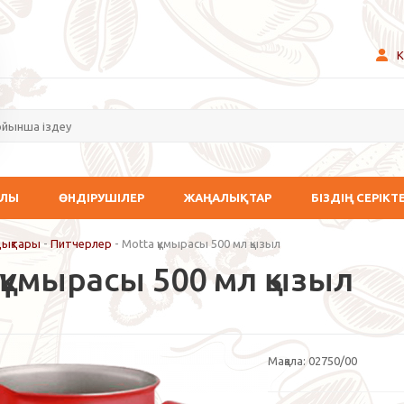
К
АЛЫ
ӨНДІРУШІЛЕР
ЖАҢАЛЫҚТАР
БІЗДІҢ СЕРІКТ
дықтары
-
Питчерлер
-
Motta құмырасы 500 мл қызыл
құмырасы 500 мл қызыл
Мақала:
02750/00