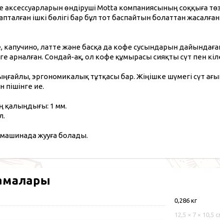
 аксессуарларын өндіруші Motta компаниясының соққыға төз
пталған ішкі бөлігі бар бұл тот баспайтын болаттан жасалған
 капучино, латте және басқа да кофе сусындарын дайындаған
ге арналған. Сондай-ақ, ол кофе құмырасы сияқты сүт пен кіл
ғайлы, эргономикалық тұтқасы бар. Жіңішке шүмегі сүт ағы
н пішінге ие.
 қалыңдығы: 1 мм.
л.
машинада жууға болады.
амалары
0,286 кг
12,5 × 7 × 10,5 