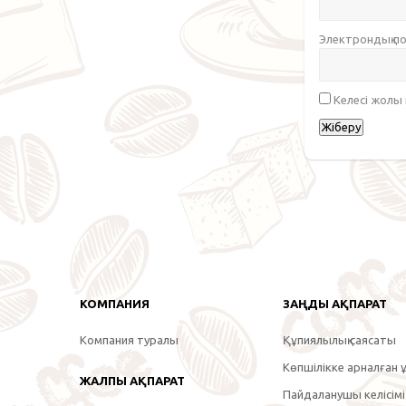
Электрондық 
Келесі жолы
КОМПАНИЯ
ЗАҢДЫ АҚПАРАТ
Компания туралы
Құпиялылық саясаты
Көпшілікке арналған ұ
ЖАЛПЫ АҚПАРАТ
Пайдаланушы келісімі