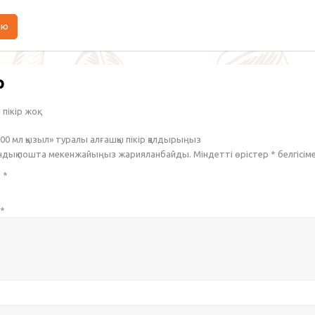
аю
р
пікір жоқ.
500 мл қызыл» туралы алғашқы пікір қалдырыңыз
ондық пошта мекенжайыңыз жарияланбайды. Міндетті өрістер
*
белгісім
з
*
*