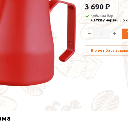
3 690
₽
Қоймада бар
Жеткізу мерзімі 3-5 
Бір рет басу арқы
ама