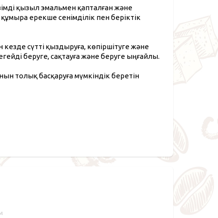
імді қызыл эмальмен қапталған және
 құмыра ерекше сенімділік пен беріктік
 кезде сүтті қыздыруға, көпіршітуге және
егейді беруге, сақтауға және беруге ыңғайлы.
нын толық басқаруға мүмкіндік беретін
см