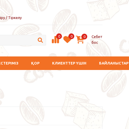
іру / Тіркелу
0
0
Себет
0
бос
ЕСТЕРІМІЗ
ҚОР
КЛИЕНТТЕР ҮШІН
БАЙЛАНЫСТАР