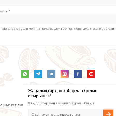
пошта
*
 пікір қалдыру үшін менің атымды, электрондық поштамды және веб-са
Жаңалықтардан хабардар болып
отырыңыз!
Жеңілдіктер мен акциялар туралы біліңіз
сыныс келісімі