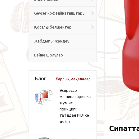
Geyser кофеқайнатқыштары
Қосалқы бөлшектер
Жабдықты жөндеу
Бейне шолулар
Блог
Барлық мақалалар
Эспрессо
машиналарының
жұмыс
принципі:
тұтқадан PID-ке
дейін
Сипатт