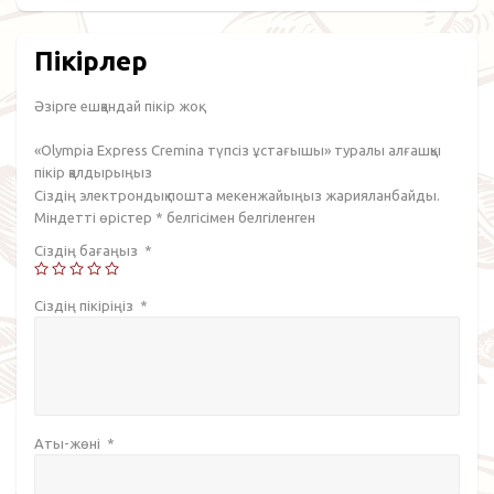
Пікірлер
Әзірге ешқандай пікір жоқ.
«Olympia Express Cremina түпсіз ұстағышы» туралы алғашқы
пікір қалдырыңыз
Сіздің электрондық пошта мекенжайыңыз жарияланбайды.
Міндетті өрістер
*
белгісімен белгіленген
Сіздің бағаңыз
*
Сіздің пікіріңіз
*
Аты-жөні
*