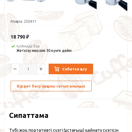
Мақала:
250411
18 790
₽
Қоймада бар
Жеткізу мерзімі 30 күнге дейін
Себетке қосу
Бір рет басу арқылы сатып алыңыз
Сипаттама
Түбі жоқ портативті сүзгі (ұстағыш) қайнату сүзгісін