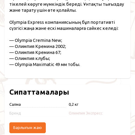
тікелей көруге мүмкіндік береді. Ұнтақты тығыздау
және тарату үшін өте қолайлы.
Olympia Express компаниясының бұл портативті
сүзгісі жаңа және ескі машиналарға сәйкес келеді:
— Olympia Cremina New;
— Олимпия Кремина 2002;
— Олимпия Кремина 67;
— Олимпия клубы;
— Olympia Maximatic 49 мм тобы.
Сипаттамалары
Салмақ
0,2 кг
Бренд
Олимпия Экспресс
Барлығын жаю