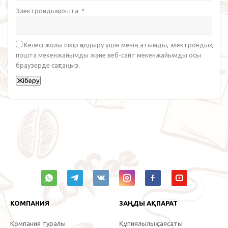
Электрондық пошта
*
Келесі жолы пікір қалдыру үшін менің атымды, электрондық
пошта мекенжайымды және веб-сайт мекенжайымды осы
браузерде сақтаңыз.
КОМПАНИЯ
ЗАҢДЫ АҚПАРАТ
Компания туралы
Құпиялылық саясаты