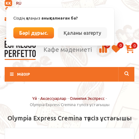
KK
RU
Анықталмаған
Сіздің қалаңыз
анықталмаған ба?
info@espressoperfetto.kz
Кіру / Тіркелу
Бәрі дұрыс.
Қаланы өзгерту
0
0
0
Кафе мәдениеті
МӘЗІР
Үй
-
Аксессуарлар
-
Олимпия Экспресс
-
Olympia Express Cremina түпсіз ұстағышы
Olympia Express Cremina түпсіз ұстағышы