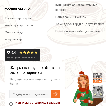
Көпшілікке арналған ұсыныс
ЖАЛПЫ АҚПАРАТ
келісімі
Пайдаланушы келісімі
Төлем шарттары
Жеке деректерді өңдеуге келісім
Жеткізу шарттары
Пошта арқылы жіберуге келісім
Өнім кепілдігі
Жаңалықтар
Жаңалықтардан хабардар
болып отырыңыз!
Жеңілдіктер мен акциялар туралы
біліңіз
Мен электрондық пошталарды
алуға келісемін.