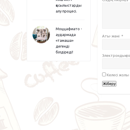
қосылыстарды
алу процесі.
Моццафиато -
аудармада
Аты-жөні
*
«тамаша»
дегенді
білдіреді!
Электрондық 
Келесі жолы