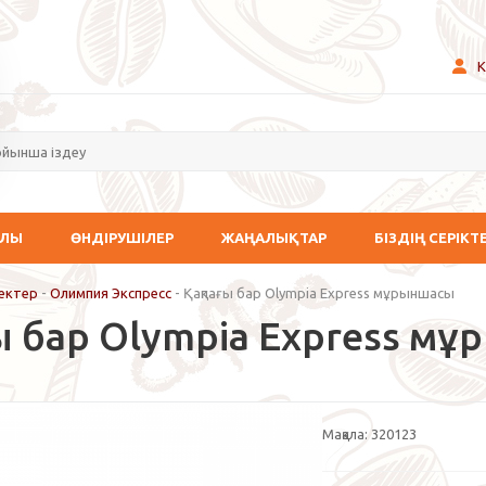
К
АЛЫ
ӨНДІРУШІЛЕР
ЖАҢАЛЫҚТАР
БІЗДІҢ СЕРІКТ
ектер
-
Олимпия Экспресс
-
Қақпағы бар Olympia Express мұрыншасы
ғы бар Olympia Express м
Мақала:
320123