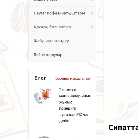
Geyser кофеқайнатқыштары
Қосалқы бөлшектер
Жабдықты жөндеу
Бейне шолулар
Блог
Барлық мақалалар
Эспрессо
машиналарының
жұмыс
принципі:
тұтқадан PID-ке
дейін
Сипатт