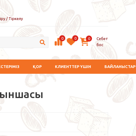
іру / Тіркелу
0
0
Себет
0
бос
ЕСТЕРІМІЗ
ҚОР
КЛИЕНТТЕР ҮШІН
БАЙЛАНЫСТАР
ұрыншасы