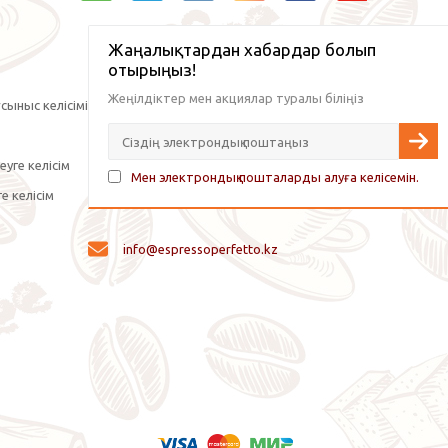
Жаңалықтардан хабардар болып
отырыңыз!
Жеңілдіктер мен акциялар туралы біліңіз
сыныс келісімі
уге келісім
Мен электрондық пошталарды алуға келісемін.
е келісім
info@espressoperfetto.kz