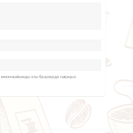
йт мекенжайымды осы браузерде сақтаңыз.