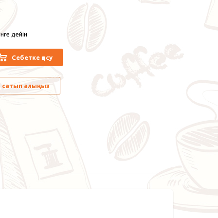
нге дейін
Себетке қосу
лы сатып алыңыз