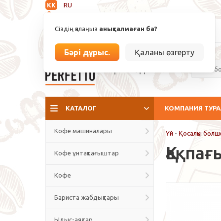
KK
RU
Анықталмаған
Сіздің қалаңыз
анықталмаған ба?
info@espressoperfetto.kz
Бәрі дұрыс.
Қаланы өзгерту
Кафе мәдениеті
КАТАЛОГ
КОМПАНИЯ ТУР
Кофе машиналары
Үй
-
Қосалқы бөлш
Қақпа
Кофе ұнтақтағыштар
Кофе
Бариста жабдықтары
Ыдыс-аяқтар