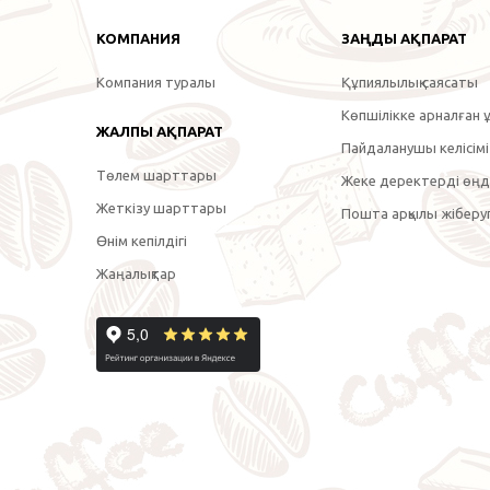
КОМПАНИЯ
ЗАҢДЫ АҚПАРАТ
Компания туралы
Құпиялылық саясаты
Көпшілікке арналған ұ
ЖАЛПЫ АҚПАРАТ
Пайдаланушы келісімі
Төлем шарттары
Жеке деректерді өңде
Жеткізу шарттары
Пошта арқылы жіберуг
Өнім кепілдігі
Жаңалықтар