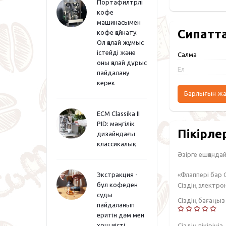
Портафилтрлі
кофе
машинасымен
Сипатт
кофе қайнату.
Ол қалай жұмыс
істейді және
Салмақ
оны қалай дұрыс
Ел
пайдалану
керек
Барлығын ж
ECM Classika II
PID: мәңгілік
Пікірле
дизайндағы
классикалық
Әзірге ешқандай 
«Флаппері бар 
Экстракция -
бұл кофеден
Сіздің электр
суды
Сіздің бағаңы
пайдаланып
еритін дәм мен
хош иісті
Сіздің пікіріңіз