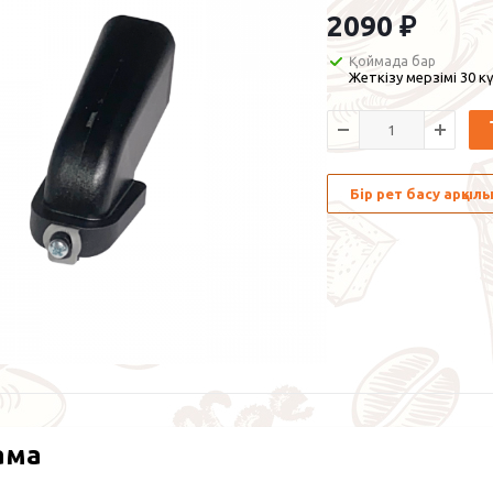
2090
₽
Қоймада бар
Жеткізу мерзімі 30 кү
Бір рет басу арқы
ама