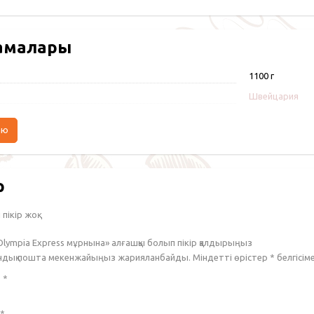
амалары
1100 г
Швейцария
аю
р
пікір жоқ.
Olympia Express мұрнына» алғашқы болып пікір қалдырыңыз
ондық пошта мекенжайыңыз жарияланбайды. Міндетті өрістер
*
белгісім
з
*
*