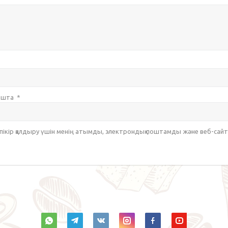
пошта
*
 пікір қалдыру үшін менің атымды, электрондық поштамды және веб-са