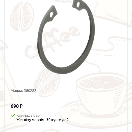
Мақала:
380282
690
₽
Қоймада бар
Жеткізу мерзімі 30 күнге дейін