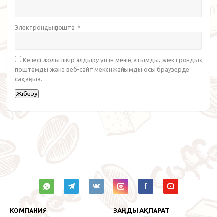
Электрондық пошта
*
Келесі жолы пікір қалдыру үшін менің атымды, электрондық
поштамды және веб-сайт мекенжайымды осы браузерде
сақтаңыз.
КОМПАНИЯ
ЗАҢДЫ АҚПАРАТ