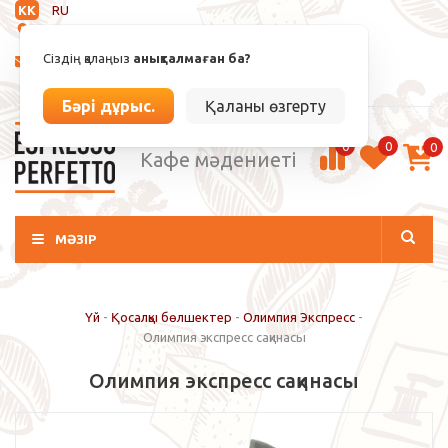
KK
RU
Анықталмаған
Сіздің қалаңыз
анықталмаған ба?
info@espressoperfetto.kz
Кіру / Тіркелу
Бәрі дұрыс.
Қаланы өзгерту
0
0
0
Кафе мәдениеті
МӘЗІР
Үй
-
Қосалқы бөлшектер
-
Олимпия Экспресс
-
Олимпия экспресс сақинасы
Олимпия экспресс сақинасы