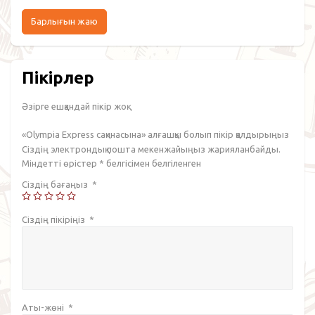
Барлығын жаю
Пікірлер
Әзірге ешқандай пікір жоқ.
«Olympia Express сақинасына» алғашқы болып пікір қалдырыңыз
Сіздің электрондық пошта мекенжайыңыз жарияланбайды.
Міндетті өрістер
*
белгісімен белгіленген
Сіздің бағаңыз
*
Сіздің пікіріңіз
*
Аты-жөні
*