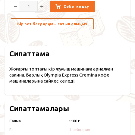
Себетке қосу
Бір рет басу арқылы сатып алыңыз
Сипаттама
Жоғарғы топтағы кір жуғыш машинаға арналған
сақина. Барлық Olympia Express Cremina кофе
машиналарына сәйкес келеді.
Сипаттамалары
Салмақ
1100 г
Ел
Швейцария