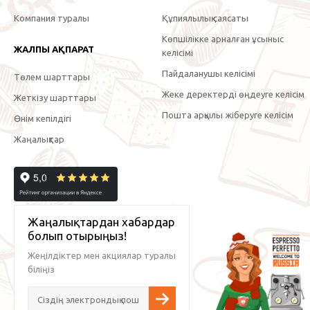
Компания туралы
Құпиялылық саясаты
Көпшілікке арналған ұсыныс
ЖАЛПЫ АҚПАРАТ
келісімі
Пайдаланушы келісімі
Төлем шарттары
Жеке деректерді өңдеуге келісім
Жеткізу шарттары
Пошта арқылы жіберуге келісім
Өнім кепілдігі
Жаңалықтар
Жаңалықтардан хабардар
болып отырыңыз!
Жеңілдіктер мен акциялар туралы
біліңіз