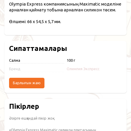
Olympia Express компаниясының Maximatic моделіне
арналған қайнату тобына арналған силикон төсем.
Өлшемі: 66 x 54,5 x 5,7 мм.
Сипаттамалары
Салмақ
100 г
Бренд
Олимпия Экспресс
Барлығын жаю
Пікірлер
Әзірге ешқандай пікір жоқ.
«Olympia Express Maximatic силикон плитасының