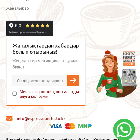
Жаңалықтар
Жаңалықтардан хабардар
болып отырыңыз!
Жеңілдіктер мен акциялар туралы
біліңіз
Мен электрондық пошталарды
алуға келісемін.
info@espressoperfetto.kz
© 2026 Espresso Perfetto — кофе жабдықтары және кофе
Бұл сайт cookie файлдарын пайдаланбайды. Келісу арқылы сіз