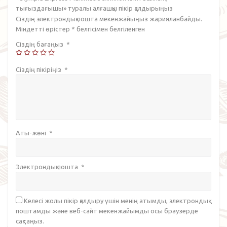
тығыздағышы» туралы алғашқы пікір қалдырыңыз
Сіздің электрондық пошта мекенжайыңыз жарияланбайды.
Міндетті өрістер
*
белгісімен белгіленген
Сіздің бағаңыз
*
Сіздің пікіріңіз
*
Аты-жөні
*
Электрондық пошта
*
Келесі жолы пікір қалдыру үшін менің атымды, электрондық
поштамды және веб-сайт мекенжайымды осы браузерде
сақтаңыз.