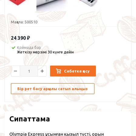
Мақала:
500510
24 390
₽
Қоймада бар
Жеткізу мерзімі 30 күнге дейін
Себетке қосу
Бір рет басу арқылы сатып алыңыз
Сипаттама
Olympia Express ұсынған қызыл түсті, орын