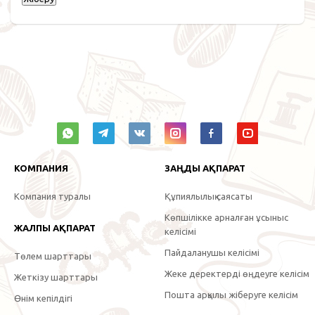
КОМПАНИЯ
ЗАҢДЫ АҚПАРАТ
Компания туралы
Құпиялылық саясаты
Көпшілікке арналған ұсыныс
ЖАЛПЫ АҚПАРАТ
келісімі
Пайдаланушы келісімі
Төлем шарттары
Жеке деректерді өңдеуге келісім
Жеткізу шарттары
Пошта арқылы жіберуге келісім
Өнім кепілдігі