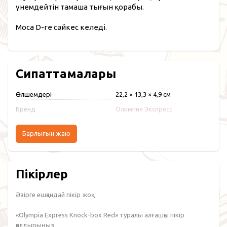
үнемдейтін тамаша тығын қорабы.
Moca D-ге сәйкес келеді.
Сипаттамалары
Өлшемдері
22,2 × 13,3 × 4,9 см
Бренд
Олимпия Экспресс
Барлығын жаю
Пікірлер
Әзірге ешқандай пікір жоқ.
«Olympia Express Knock-box Red» туралы алғашқы пікір
қалдырыңыз