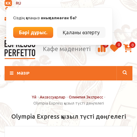
KK
RU
Анықталмаған
Сіздің қалаңыз
анықталмаған ба?
info@espressoperfetto.kz
Кіру / Тіркелу
Бәрі дұрыс.
Қаланы өзгерту
0
0
0
Кафе мәдениеті
МӘЗІР
Үй
-
Аксессуарлар
-
Олимпия Экспресс
-
Olympia Express қызыл түсті дөңгелегі
Olympia Express қызыл түсті дөңгелегі