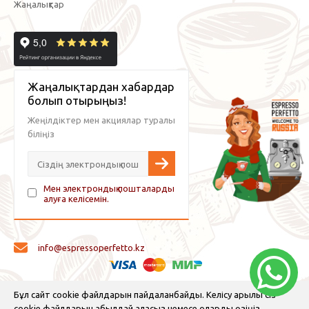
Жаңалықтар
Жаңалықтардан хабардар
болып отырыңыз!
Жеңілдіктер мен акциялар туралы
біліңіз
Мен электрондық пошталарды
алуға келісемін.
info@espressoperfetto.kz
© 2026 Espresso Perfetto — кофе жабдықтары және кофе
Бұл сайт cookie файлдарын пайдаланбайды. Келісу арқылы сіз
cookie файлдарын қабылдай аласыз немесе оларды өзіңіз