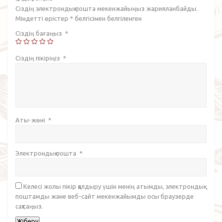
Сіздің электрондық пошта мекенжайыңыз жарияланбайды.
Міндетті өрістер
*
белгісімен белгіленген
Сіздің бағаңыз
*
Сіздің пікіріңіз
*
Аты-жөні
*
Электрондық пошта
*
Келесі жолы пікір қалдыру үшін менің атымды, электрондық
поштамды және веб-сайт мекенжайымды осы браузерде
сақтаңыз.