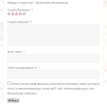
Міндетті өрістер
*
белгісімен белгіленген
Сіздің бағаңыз
*
Сіздің пікіріңіз
*
Аты-жөні
*
Электрондық пошта
*
Келесі жолы пікір қалдыру үшін менің атымды, электрондық
пошта мекенжайымды және веб-сайт мекенжайымды осы
браузерде сақтаңыз.