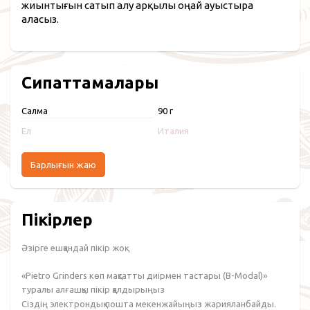
жиынтығын сатып алу арқылы оңай ауыстыра
аласыз.
Сипаттамалары
Салмақ
90 г
Ел
Италия
Барлығын жаю
Пікірлер
Әзірге ешқандай пікір жоқ.
«Pietro Grinders көп мақсатты диірмен тастары (B-Modal)»
туралы алғашқы пікір қалдырыңыз
Сіздің электрондық пошта мекенжайыңыз жарияланбайды.