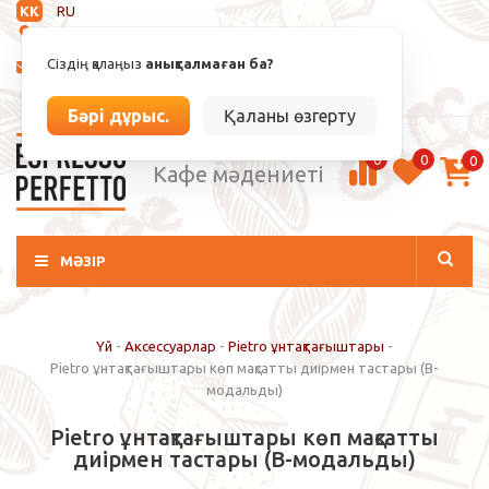
KK
RU
Анықталмаған
Сіздің қалаңыз
анықталмаған ба?
info@espressoperfetto.kz
Кіру / Тіркелу
Бәрі дұрыс.
Қаланы өзгерту
0
0
0
Кафе мәдениеті
МӘЗІР
Үй
-
Аксессуарлар
-
Pietro ұнтақтағыштары
-
Pietro ұнтақтағыштары көп мақсатты диірмен тастары (B-
модальды)
Pietro ұнтақтағыштары көп мақсатты
диірмен тастары (B-модальды)