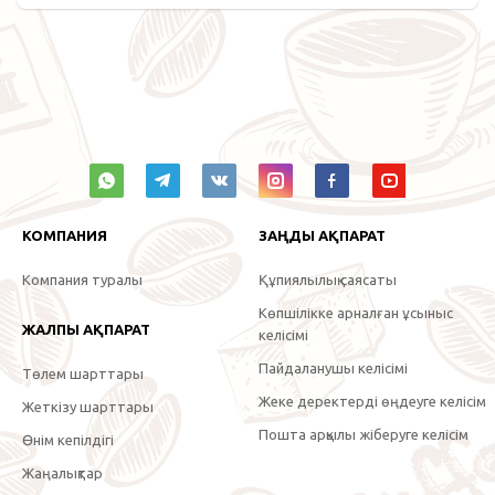
КОМПАНИЯ
ЗАҢДЫ АҚПАРАТ
Компания туралы
Құпиялылық саясаты
Көпшілікке арналған ұсыныс
ЖАЛПЫ АҚПАРАТ
келісімі
Пайдаланушы келісімі
Төлем шарттары
Жеке деректерді өңдеуге келісім
Жеткізу шарттары
Пошта арқылы жіберуге келісім
Өнім кепілдігі
Жаңалықтар