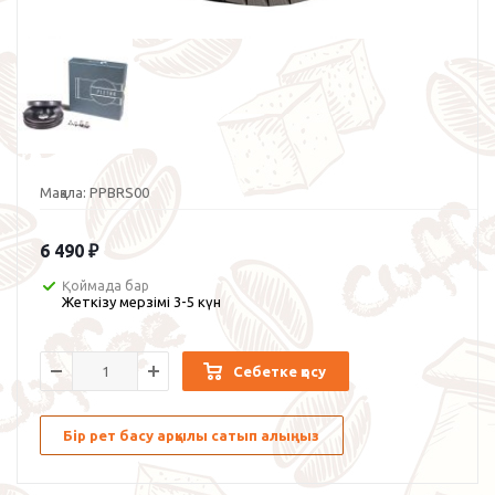
Мақала:
PPBRS00
6 490
₽
Қоймада бар
Жеткізу мерзімі 3-5 күн
Себетке қосу
Бір рет басу арқылы сатып алыңыз