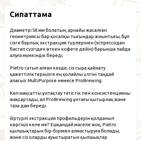
Сипаттама
Диаметрі 58 мм болатын, арнайы жасалған
геометриясы бар қосалқы тығындар жиынтығы, бұл
сізге барлық экстракция түрлерінен (эспрессодан
бастап сүзгіден өткен кофеге дейін) барынша пайда
алуға мүмкіндік береді.
Pietro сатып алған кезде, сіз сыра қайнату
қажеттіліктеріңізге ең қолайлы үлгіні таңдай
аласыз: MultiPurpose немесе ProBrewing.
Көп мақсатты ұнтақтау тегістік пен консистенцияны
жақсартады, ал ProBrewing ұнтағы қытырлақ және
таза дәм береді.
Әртүрлі экстракция профильдерін қолданып
көргіңіз келе ме? Ешқандай мәселе жоқ, Pietro
қылшықтарын бір-бірімен алмастыруға болады,
және сіз оларды ауыстыратын қылшықтар