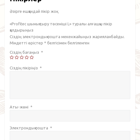
Әзірге ешқандай пікір жоқ.
«Profitec шынықтыру төсеніші L» туралы алғашқы пікір
қалдырыңыз
Сіздің электрондық пошта мекенжайыңыз жарияланбайды.
Міндетті өрістер
*
белгісімен белгіленген
Сіздің бағаңыз
*
Сіздің пікіріңіз
*
Аты-жөні
*
Электрондық пошта
*