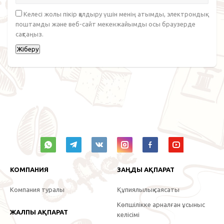
Келесі жолы пікір қалдыру үшін менің атымды, электрондық
поштамды және веб-сайт мекенжайымды осы браузерде
сақтаңыз.
КОМПАНИЯ
ЗАҢДЫ АҚПАРАТ
Компания туралы
Құпиялылық саясаты
Көпшілікке арналған ұсыныс
ЖАЛПЫ АҚПАРАТ
келісімі