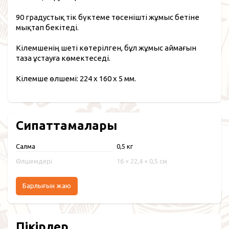
90 градустық тік бүктеме төсенішті жұмыс бетіне
мықтап бекітеді.
Кілемшенің шеті көтерілген, бұл жұмыс аймағын
таза ұстауға көмектеседі.
Кілемше өлшемі: 224 x 160 x 5 мм.
Сипаттамалары
Салмақ
0,5 кг
Өлшемдері
16 × 22,4 × 0,5 см
Барлығын жаю
Пікірлер