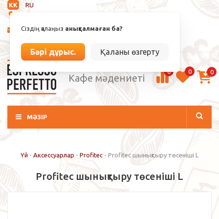
KK
RU
Анықталмаған
Сіздің қалаңыз
анықталмаған ба?
info@espressoperfetto.kz
Кіру / Тіркелу
Бәрі дұрыс.
Қаланы өзгерту
0
0
0
Кафе мәдениеті
МӘЗІР
Үй
-
Аксессуарлар
-
Profitec
-
Profitec шынықтыру төсеніші L
Profitec шынықтыру төсеніші L