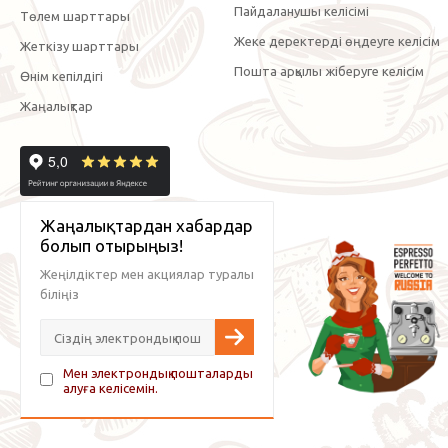
Пайдаланушы келісімі
Төлем шарттары
Жеке деректерді өңдеуге келісім
Жеткізу шарттары
Пошта арқылы жіберуге келісім
Өнім кепілдігі
Жаңалықтар
Жаңалықтардан хабардар
болып отырыңыз!
Жеңілдіктер мен акциялар туралы
біліңіз
Мен электрондық пошталарды
алуға келісемін.