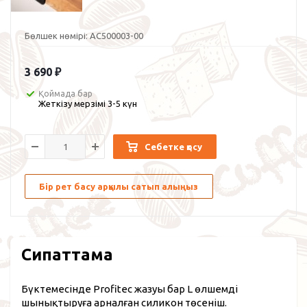
Бөлшек нөмірі:
AC500003-00
3 690
₽
Қоймада бар
Жеткізу мерзімі 3-5 күн
Себетке қосу
Бір рет басу арқылы сатып алыңыз
Сипаттама
Бүктемесінде Profitec жазуы бар L өлшемді
шынықтыруға арналған силикон төсеніш.