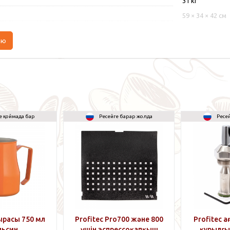
31 кг
59 × 34 × 42 см
аю
е қоймада бар
Ресейге барар жолда
Ресе
расы 750 мл
Profitec Pro700 және 800
Profitec 
льсин
үшін эспрессоқапқыш
құрылғы