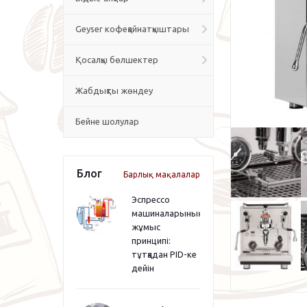
Geyser кофеқайнатқыштары
Қосалқы бөлшектер
Жабдықты жөндеу
Бейне шолулар
Блог
Барлық мақалалар
Эспрессо
машиналарының
жұмыс
принципі:
тұтқадан PID-ке
дейін