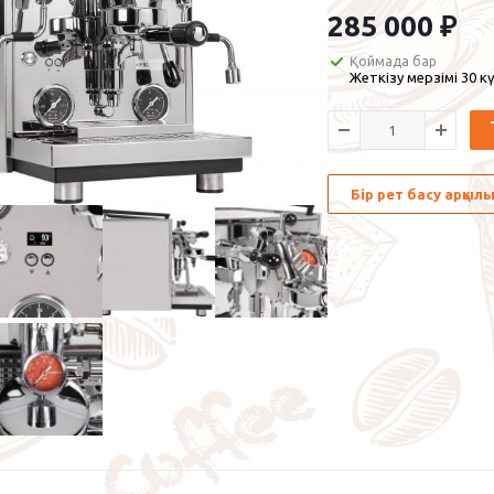
285 000
₽
Қоймада бар
Жеткізу мерзімі 30 кү
Бір рет басу арқы