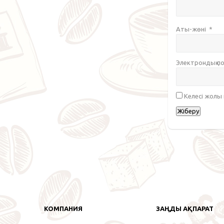
Аты-жөні
*
Электрондық 
Келесі жолы
КОМПАНИЯ
ЗАҢДЫ АҚПАРАТ