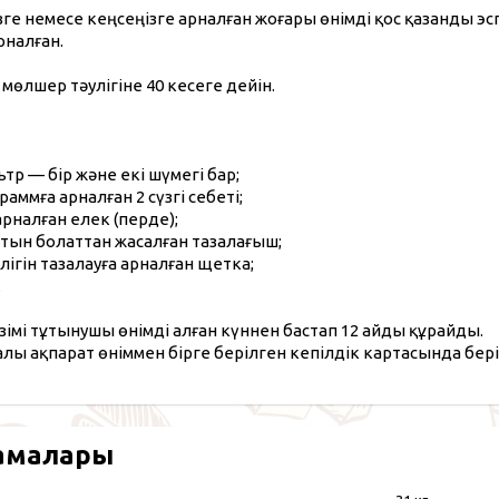
ізге немесе кеңсеңізге арналған жоғары өнімді қос қазанды эс
рналған.
өлшер тәулігіне 40 кесеге дейін.
тр — бір және екі шүмегі бар;
раммға арналған 2 сүзгі себеті;
арналған елек (перде);
тын болаттан жасалған тазалағыш;
лігін тазалауға арналған щетка;
.
зімі тұтынушы өнімді алған күннен бастап 12 айды құрайды.
алы ақпарат өніммен бірге берілген кепілдік картасында бері
амалары