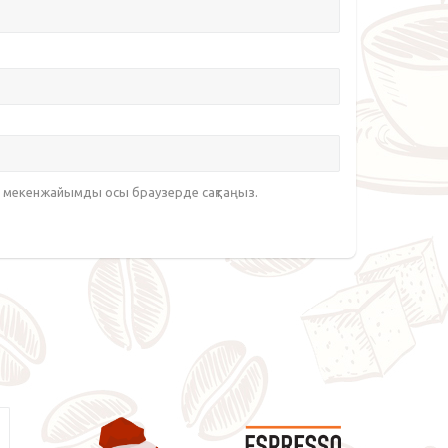
йт мекенжайымды осы браузерде сақтаңыз.