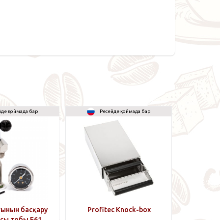
йде қоймада бар
Ресейде қоймада бар
ағынын басқару
Profitec Knock-box
сы тобы E61