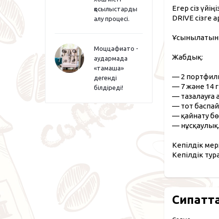
Егер сіз үйің
қосылыстарды
DRIVE сізге а
алу процесі.
Ұсынылатын м
Моццафиато -
Жабдық:
аудармада
«тамаша»
— 2 портфиль
дегенді
— 7 және 14 г
білдіреді!
— тазалауға 
— тот баспай
— қайнату бө
— нұсқаулық
Кепілдік мер
Кепілдік тур
Сипатт