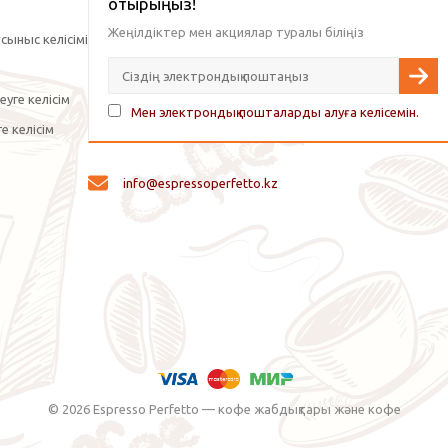
отырыңыз!
Жеңілдіктер мен акциялар туралы біліңіз
сыныс келісімі
уге келісім
Мен электрондық пошталарды алуға келісемін.
е келісім
info@espressoperfetto.kz
© 2026 Espresso Perfetto — кофе жабдықтары және кофе