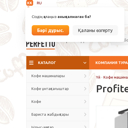
KK
RU
Анықталмаған
Сіздің қалаңыз
анықталмаған ба?
info@espressoperfetto.kz
Бәрі дұрыс.
Қаланы өзгерту
Кафе мәдениеті
КАТАЛОГ
КОМПАНИЯ ТУР
Кофе машиналары
Үй
-
Кофе машина
Profit
Кофе ұнтақтағыштар
Кофе
Бариста жабдықтары
Ыдыс-аяқтар