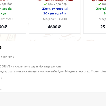
мада бар
Қоймада бар
Қо
 мерзімі
Жеткізу мерзімі
Жеткі
 күн
30 күнге дейін
3
 02675/00
Мақала: 1345018
Мақа
90
₽
4600
₽
25
р
пікір жоқ.
00 DRIVE» туралы алғашқы пікір қалдырыңыз
ондық пошта мекенжайыңыз жарияланбайды. Міндетті өрістер
*
белгісім
з
*
*