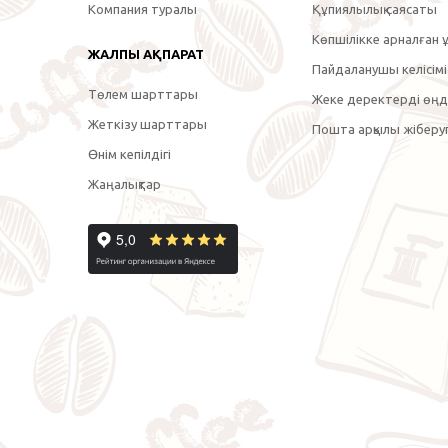
Компания туралы
Құпиялылық саясаты
Көпшілікке арналған ұ
ЖАЛПЫ АҚПАРАТ
Пайдаланушы келісімі
Төлем шарттары
Жеке деректерді өңде
Жеткізу шарттары
Пошта арқылы жіберуг
Өнім кепілдігі
Жаңалықтар