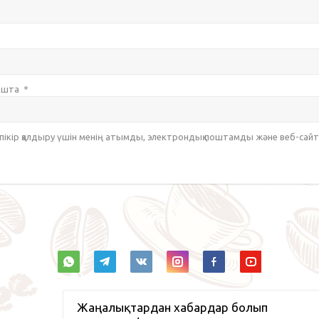
пошта
*
 пікір қалдыру үшін менің атымды, электрондық поштамды және веб-са
Жаңалықтардан хабардар болып