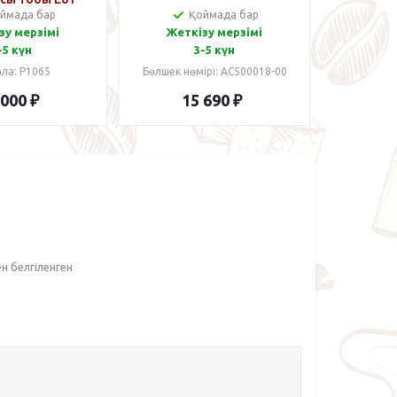
ймада бар
Қоймада бар
зу мерзімі
Жеткізу мерзімі
-5 күн
3-5 күн
ла: P1065
Бөлшек нөмірі: AC500018-00
 000
₽
15 690
₽
ен белгіленген