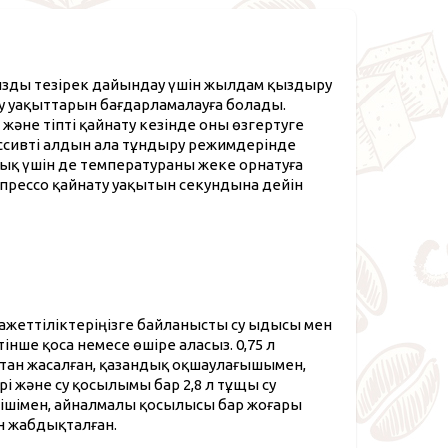
ызды тезірек дайындау үшін жылдам қыздыру
ту уақыттарын бағдарламалауға болады.
және тіпті қайнату кезінде оны өзгертуге
ассивті алдын ала тұндыру режимдерінде
ндық үшін де температураны жеке орнатуға
спрессо қайнату уақытын секундына дейін
Қажеттіліктеріңізге байланысты су ыдысы мен
нше қоса немесе өшіре аласыз. 0,75 л
ттан жасалған, қазандық оқшаулағышымен,
 және су қосылымы бар 2,8 л тұщы су
гішімен, айналмалы қосылысы бар жоғары
н жабдықталған.