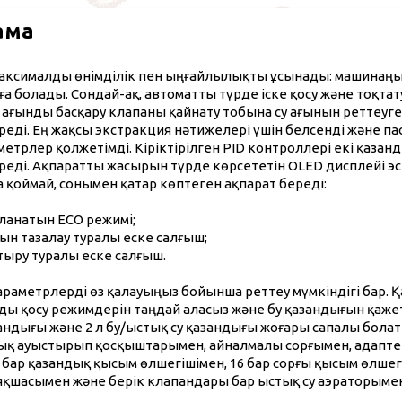
ама
 максималды өнімділік пен ыңғайлылықты ұсынады: машинаң
ға болады. Сондай-ақ, автоматты түрде іске қосу және тоқта
н ағынды басқару клапаны қайнату тобына су ағынын реттеуге 
реді. Ең жақсы экстракция нәтижелері үшін белсенді және п
метрлер қолжетімді. Кіріктірілген PID контроллері екі қаза
реді. Ақпаратты жасырын түрде көрсететін OLED дисплейі э
а қоймай, сонымен қатар көптеген ақпарат береді:
ланатын ECO режимі;
бын тазалау туралы еске салғыш;
ыстыру туралы еске салғыш.
араметрлерді өз қалауыңыз бойынша реттеу мүмкіндігі бар. 
уды қосу режимдерін таңдай аласыз және бу қазандығын қажеті
андығы және 2 л бу/ыстық су қазандығы жоғары сапалы бола
ық ауыстырып қосқыштарымен, айналмалы сорғымен, адаптері
 бар қазандық қысым өлшегішімен, 16 бар сорғы қысым өлше
аяқшасымен және берік клапандары бар ыстық су аэраторыме