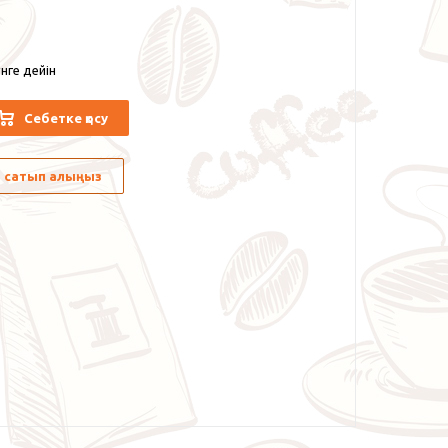
нге дейін
Себетке қосу
лы сатып алыңыз