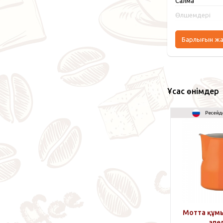
Салмақ
Өлшемдері
Барлығын ж
Ұқсас өнімдер
Ресейд
Мотта құмы
апе