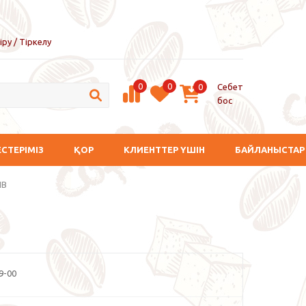
іру / Тіркелу
0
0
Себет
0
бос
ЕСТЕРІМІЗ
ҚОР
КЛИЕНТТЕР ҮШІН
БАЙЛАНЫСТАР
ЙВ
9-00