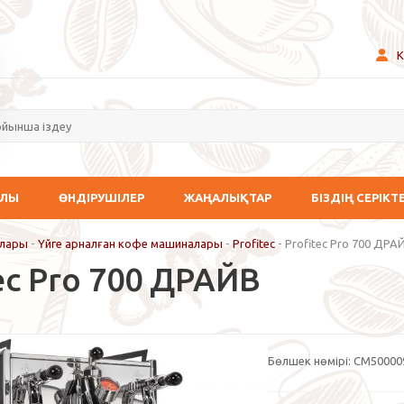
К
АЛЫ
ӨНДІРУШІЛЕР
ЖАҢАЛЫҚТАР
БІЗДІҢ СЕРІКТ
лары
-
Үйге арналған кофе машиналары
-
Profitec
-
Profitec Pro 700 ДРА
ec Pro 700 ДРАЙВ
Бөлшек нөмірі:
CM50000