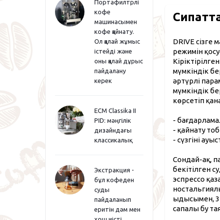
Портафилтрлі
кофе
Сипатт
машинасымен
кофе қайнату.
DRIVE сізге
Ол қалай жұмыс
режимін қосу
істейді және
Кіріктірілге
оны қалай дұрыс
мүмкіндік бе
пайдалану
әртүрлі пара
керек
мүмкіндік бе
көрсетіп қан
ECM Classika II
- бағдарлама
PID: мәңгілік
- қайнату то
дизайндағы
- сүзгіні ау
классикалық
Сондай-ақ, п
бекітілген с
Экстракция -
эспрессо қаз
бұл кофеден
ностальгиял
суды
ыдысымен, 3
пайдаланып
сапалы бу т
еритін дәм мен
хош иісті