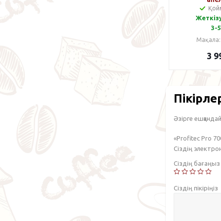
Қой
Жеткізу
3-5
Мақала:
3 9
Пікірле
Әзірге ешқандай 
«Profitec Pro 7
Сіздің электр
Сіздің бағаңы
Сіздің пікіріңіз