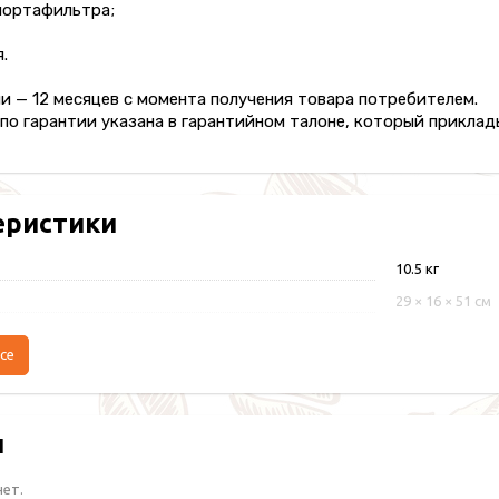
портафильтра;
.
и — 12 месяцев с момента получения товара потребителем.
о гарантии указана в гарантийном талоне, который приклады
еристики
10.5 кг
29 × 16 × 51 см
се
ы
нет.