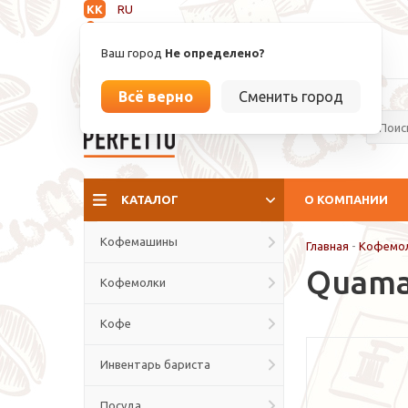
KK
RU
Не определено
Ваш город
Не определено?
info@espressoperfetto.kz
Всё верно
Сменить город
La culture del caffé
КАТАЛОГ
О КОМПАНИИ
Кофемашины
Главная
-
Кофемо
Quamar
Кофемолки
Кофе
Инвентарь бариста
Посуда