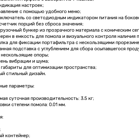
ндикация настроек;
равление с помощью удобного меню;
ыключатель со светодиодным индикатором питания на боково
счетчик порций без сброса значения;
грузочный бункер из прозрачного материала с коническим се
ерен в емкость для помола и визуального контроля наличия 
вилка для фиксации портафильтра с нескользящими прорезин
анная подставка с углублением для сбора осыпавшегося проду
 нескользящие опоры;
вень вибрации и шума;
 габариты для оптимизации пространства;
ый стильный дизайн.
ные параметры:
мая суточная производительность: 3.5 кг;
овки степени помола: 0.01 мм.
я:
;
ый контейнер;