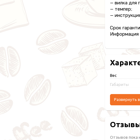
— вилка для 
— темпер;
— инструкция
Срок гаранти
Информация п
Характ
Вес
Габариты
Развернуть в
Отзыв
Отзывов пока 