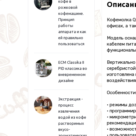
кофе в
Описан
рожковой
кофемашине.
Кофемолка Qu
Принцип
офисах, а та
работы
аппарата и как
Модель осна
ей правильно
кабелем пита
пользоваться
функциональ
Вертикально
ECM Classika II
серебристой
PID классика во
изготовлена 
вневременном
воздействия
дизайне
Особенности
Экстракция -
• режимы доз
процесс
• программир
извлечения
• микрометр
водой из кофе
рекомендация
растворимых
• возможност
вкусо-
• пользовате
ароматических