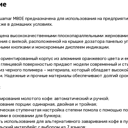
ие
amar M80E предназначена для использования на предприятия
кже в домашних условиях.
щена высококачественными плоскопараллельными жерновами 
ния с вилкой, расположенной на крышке дозатора панелью у
ными кнопками и монохромным дисплеем индикации.
 ориентированный корпус из алюминия оранжевого цвета и е
 глянцевой поверхностью придают модели современный и ст
из черного полимера – материала, который обладает высоко
м. Надежные и прочные материалы обеспечивают долгий сро
:
ирования молотого кофе: автоматический и ручной;
ование порции: одинарная, двойная и тройная;
ическая ступенчатая настройка степени помола с помощью п
ми в основании для бункера;
ь использования для альтернативного заваривания кофе в пу
льский интерфейс с выбором из 7 языков;