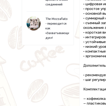
• цифровая и
соединений
• простое уп
• основной в
• суммарный 
The Mozzafiato
• съемный за
- переводится
скольжения з
как
• короткая 
«Захватывающий
• интегриров
дух»!
• устойчивые
• низкий уро
• компактные
• эргономичн
Дополнитель
• рекомендуе
• шаг регулир
Комплектаци
— кофемолка
— пластиков