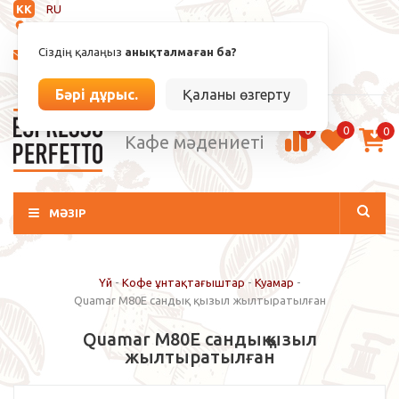
KK
RU
Анықталмаған
Сіздің қалаңыз
анықталмаған ба?
info@espressoperfetto.kz
Кіру / Тіркелу
Бәрі дұрыс.
Қаланы өзгерту
0
0
0
Кафе мәдениеті
МӘЗІР
Үй
-
Кофе ұнтақтағыштар
-
Куамар
-
Quamar M80E сандық қызыл жылтыратылған
Quamar M80E сандық қызыл
жылтыратылған