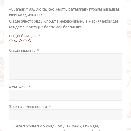
«Quamar M80E Digital Red жылтыратылған» туралы алғашқы
пікір қалдырыңыз
Сіздің электрондық пошта мекенжайыңыз жарияланбайды.
Міндетті өрістер
*
белгісімен белгіленген
Сіздің бағаңыз
*
Сіздің пікіріңіз
*
Аты-жөні
*
Электрондық пошта
*
Келесі жолы пікір қалдыру үшін менің атымды,