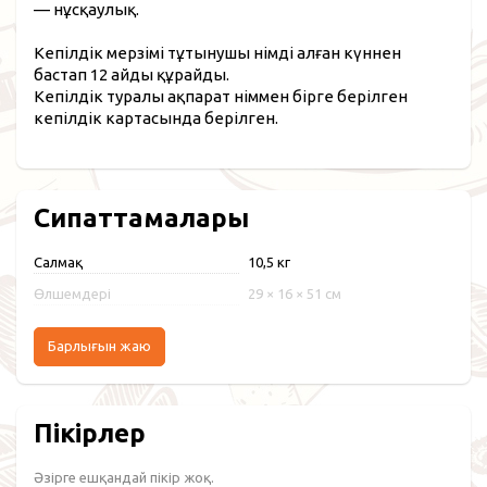
— нұсқаулық.
Кепілдік мерзімі тұтынушы өнімді алған күннен
бастап 12 айды құрайды.
Кепілдік туралы ақпарат өніммен бірге берілген
кепілдік картасында берілген.
Сипаттамалары
Салмақ
10,5 кг
Өлшемдері
29 × 16 × 51 см
Барлығын жаю
Пікірлер
Әзірге ешқандай пікір жоқ.