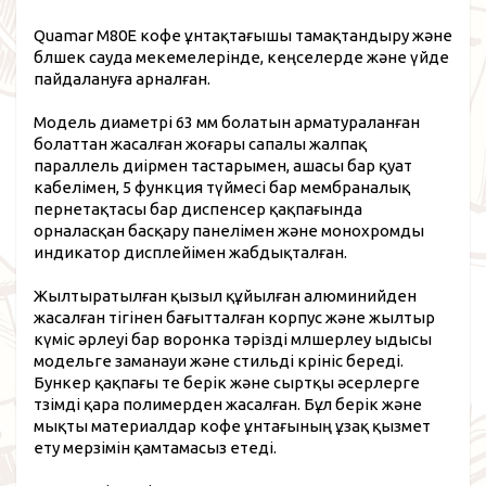
Quamar M80E кофе ұнтақтағышы тамақтандыру және
бөлшек сауда мекемелерінде, кеңселерде және үйде
пайдалануға арналған.
Модель диаметрі 63 мм болатын арматураланған
болаттан жасалған жоғары сапалы жалпақ
параллель диірмен тастарымен, ашасы бар қуат
кабелімен, 5 функция түймесі бар мембраналық
пернетақтасы бар диспенсер қақпағында
орналасқан басқару панелімен және монохромды
индикатор дисплейімен жабдықталған.
Жылтыратылған қызыл құйылған алюминийден
жасалған тігінен бағытталған корпус және жылтыр
күміс әрлеуі бар воронка тәрізді мөлшерлеу ыдысы
модельге заманауи және стильді көрініс береді.
Бункер қақпағы өте берік және сыртқы әсерлерге
төзімді қара полимерден жасалған. Бұл берік және
мықты материалдар кофе ұнтағының ұзақ қызмет
ету мерзімін қамтамасыз етеді.