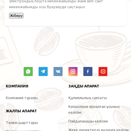
электрондық пошта мекенжайымды және веб-сайт
мекенжайымды осы браузерде сақтаңыз.
КОМПАНИЯ
ЗАҢДЫ АҚПАРАТ
Компания туралы
Құпиялылық саясаты
Көпшілікке арналған ұсыныс
ЖАЛПЫ АҚПАРАТ
келісімі
Пайдаланушы келісімі
Төлем шарттары
Жеке деректерді өңдеуге келісім