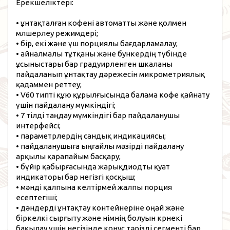
Ерекшеліктері:
• ұнтақталған кофені автоматты және қолмен
мөлшерлеу режимдері;
• бір, екі және үш порциялы бағдарламалау;
• айналмалы тұтқаны және бункердің түбінде
ұсыныстары бар градуирленген шкаланы
пайдаланып ұнтақтау дәрежесін микрометриялық
қадаммен реттеу;
• V60 типті құю құрылғысында балама кофе қайнату
үшін пайдалану мүмкіндігі;
• 7 тілді таңдау мүмкіндігі бар пайдаланушы
интерфейсі;
• параметрлердің сандық индикациясы;
• пайдаланушыға ыңғайлы мәзірді пайдалану
арқылы қарапайым басқару;
• бүйір қабырғасында жарықдиодты қуат
индикаторы бар негізгі қосқыш;
• мәнді қалпына келтірмей жалпы порция
есептегіші;
• дәндерді ұнтақтау контейнеріне оңай және
біркелкі сырғыту және өнімнің болуын көрнекі
бақылау үшін негізінде конус тәрізді сегменті бар