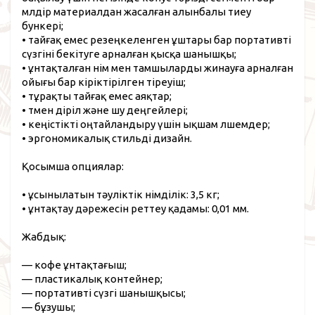
мөлдір материалдан жасалған алынбалы тиеу
бункері;
• тайғақ емес резеңкеленген ұштары бар портативті
сүзгіні бекітуге арналған қысқа шанышқы;
• ұнтақталған өнім мен тамшыларды жинауға арналған
ойығы бар кіріктірілген тіреуіш;
• тұрақты тайғақ емес аяқтар;
• төмен діріл және шу деңгейлері;
• кеңістікті оңтайландыру үшін ықшам өлшемдер;
• эргономикалық стильді дизайн.
Қосымша опциялар:
• ұсынылатын тәуліктік өнімділік: 3,5 кг;
• ұнтақтау дәрежесін реттеу қадамы: 0,01 мм.
Жабдық:
— кофе ұнтақтағыш;
— пластикалық контейнер;
— портативті сүзгі шанышқысы;
— бұзушы;