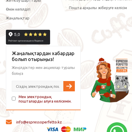
Жеткізу шарттары
Пошта арқылы жіберуге келісім
Өнім кепілдігі
Жаңалықтар
Жаңалықтардан хабардар
болып отырыңыз!
Жеңілдіктер мен акциялар туралы
біліңіз
Мен электрондық
пошталарды алуға келісемін.
info@espressoperfetto.kz