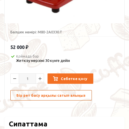
Бөлшек нөмірі:
M80-2A0330.T
52 000
₽
Қоймада бар
Жеткізу мерзімі 30 күнге дейін
Себетке қосу
Бір рет басу арқылы сатып алыңыз
Сипаттама