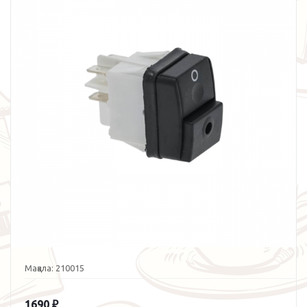
Мақала:
210015
1690
₽