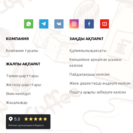
КОМПАНИЯ
ЗАҢДЫ АҚПАРАТ
Компания туралы
Құпиялылық саясаты
Көпшілікке арналған ұсыныс
ЖАЛПЫ АҚПАРАТ
келісімі
Пайдаланушы келісімі
Төлем шарттары
Жеке деректерді өңдеуге келісім
Жеткізу шарттары
Пошта арқылы жіберуге келісім
Өнім кепілдігі
Жаңалықтар