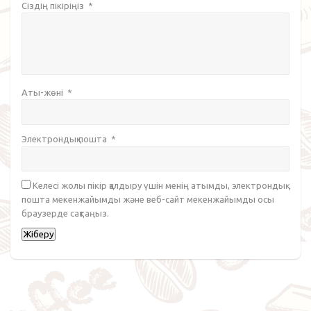
Сіздің пікіріңіз
*
Аты-жөні
*
Электрондық пошта
*
Келесі жолы пікір қалдыру үшін менің атымды, электрондық
пошта мекенжайымды және веб-сайт мекенжайымды осы
браузерде сақтаңыз.