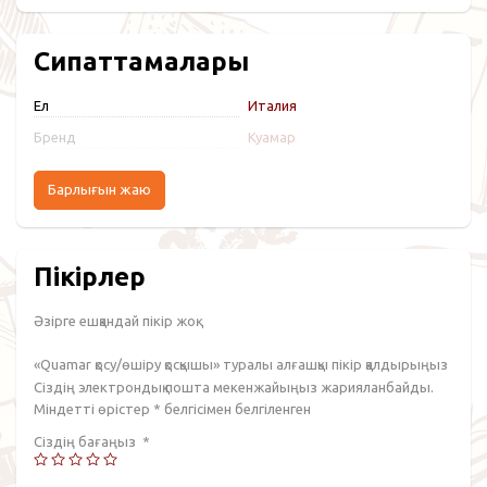
Сипаттамалары
Ел
Италия
Бренд
Куамар
Барлығын жаю
Пікірлер
Әзірге ешқандай пікір жоқ.
«Quamar қосу/өшіру қосқышы» туралы алғашқы пікір қалдырыңыз
Сіздің электрондық пошта мекенжайыңыз жарияланбайды.
Міндетті өрістер
*
белгісімен белгіленген
Сіздің бағаңыз
*