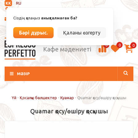
KK
RU
Анықталмаған
Сіздің қалаңыз
анықталмаған ба?
info@espressoperfetto.kz
Кіру / Тіркелу
Бәрі дұрыс.
Қаланы өзгерту
0
0
0
Кафе мәдениеті
МӘЗІР
Үй
-
Қосалқы бөлшектер
-
Куамар
-
Quamar қосу/өшіру қосқышы
Quamar қосу/өшіру қосқышы