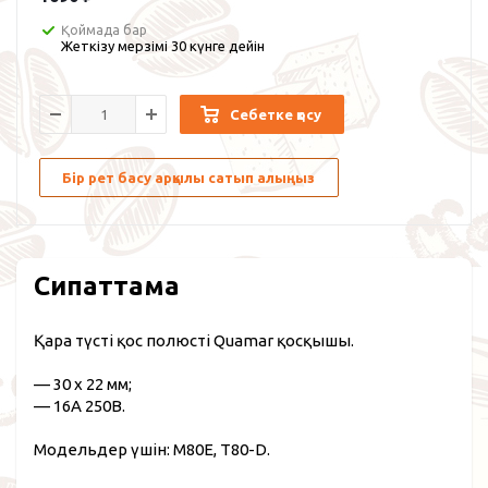
Қоймада бар
Жеткізу мерзімі 30 күнге дейін
Себетке қосу
Бір рет басу арқылы сатып алыңыз
Сипаттама
Қара түсті қос полюсті Quamar қосқышы.
— 30 ​​x 22 мм;
— 16А 250В.
Модельдер үшін: M80E, T80-D.