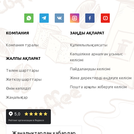
КОМПАНИЯ
ЗАҢДЫ АҚПАРАТ
Компания туралы
Құпиялылық саясаты
Көпшілікке арналған ұсыныс
ЖАЛПЫ АҚПАРАТ
келісімі
Пайдаланушы келісімі
Төлем шарттары
Жеке деректерді өңдеуге келісім
Жеткізу шарттары
Пошта арқылы жіберуге келісім
Өнім кепілдігі
Жаңалықтар
Жаңалықтардан хабардар