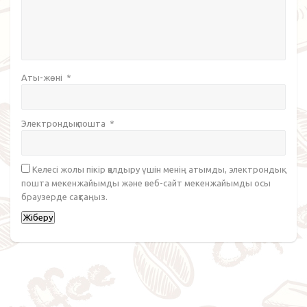
Аты-жөні
*
Электрондық пошта
*
Келесі жолы пікір қалдыру үшін менің атымды, электрондық
пошта мекенжайымды және веб-сайт мекенжайымды осы
браузерде сақтаңыз.