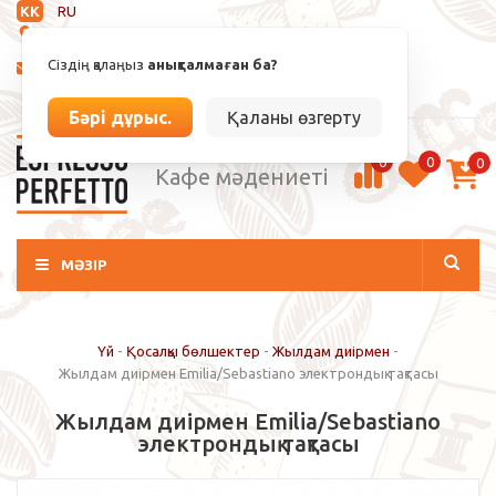
KK
RU
Анықталмаған
Сіздің қалаңыз
анықталмаған ба?
info@espressoperfetto.kz
Кіру / Тіркелу
Бәрі дұрыс.
Қаланы өзгерту
0
0
0
Кафе мәдениеті
МӘЗІР
Үй
-
Қосалқы бөлшектер
-
Жылдам диірмен
-
Жылдам диірмен Emilia/Sebastiano электрондық тақтасы
Жылдам диірмен Emilia/Sebastiano
электрондық тақтасы