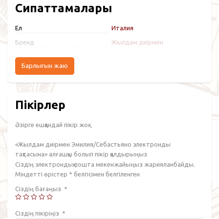
Сипаттамалары
Ел
Италия
Бренд
Жылдам диірмен
Барлығын жаю
Пікірлер
Әзірге ешқандай пікір жоқ.
«Жылдам диірмен Эмилия/Себастьяно электронды
тақтасына» алғашқы болып пікір қалдырыңыз
Сіздің электрондық пошта мекенжайыңыз жарияланбайды.
Міндетті өрістер
*
белгісімен белгіленген
Сіздің бағаңыз
*
Сіздің пікіріңіз
*