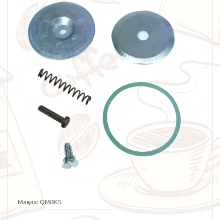
Мақала:
QMBKS