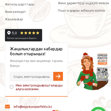
Жеке деректерді өңдеуге келісім
Жеткізу шарттары
Пошта арқылы жіберуге келісім
Өнім кепілдігі
Жаңалықтар
Жаңалықтардан хабардар
болып отырыңыз!
Жеңілдіктер мен акциялар туралы
біліңіз
Мен электрондық пошталарды
алуға келісемін.
info@espressoperfetto.kz