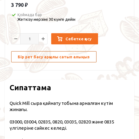
3 790
₽
Қоймада бар
Жеткізу мерзімі 30 күнге дейін
Себетке қосу
Бір рет басу арқылы сатып алыңыз
Сипаттама
Quick Mill сыра қайнату тобына арналған күтім
жинағы.
03000, 03004, 02835, 0820, 03035, 02820 және 0835
үлгілеріне сәйкес келеді.