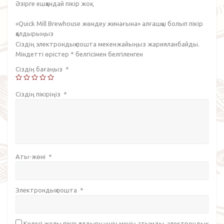
Әзірге ешқандай пікір жоқ.
«Quick Mill Brewhouse жөндеу жинағына» алғашқы болып пікір
қалдырыңыз
Сіздің электрондық пошта мекенжайыңыз жарияланбайды.
Міндетті өрістер
*
белгісімен белгіленген
Сіздің бағаңыз
*
Сіздің пікіріңіз
*
Аты-жөні
*
Электрондық пошта
*
Келесі жолы пікір қалдыру үшін менің атымды, электрондық