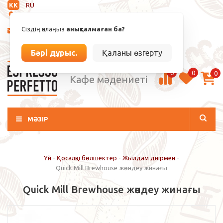
KK
RU
Анықталмаған
Сіздің қалаңыз
анықталмаған ба?
info@espressoperfetto.kz
Кіру / Тіркелу
Бәрі дұрыс.
Қаланы өзгерту
0
0
0
Кафе мәдениеті
МӘЗІР
Үй
-
Қосалқы бөлшектер
-
Жылдам диірмен
-
Quick Mill Brewhouse жөндеу жинағы
Quick Mill Brewhouse жөндеу жинағы