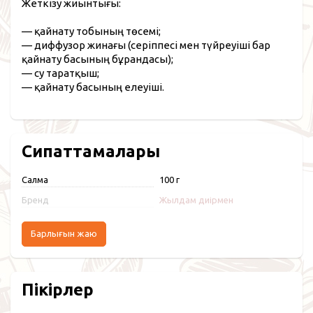
Жеткізу жиынтығы:
— қайнату тобының төсемі;
— диффузор жинағы (серіппесі мен түйреуіші бар
қайнату басының бұрандасы);
— су таратқыш;
— қайнату басының елеуіші.
Сипаттамалары
Салмақ
100 г
Бренд
Жылдам диірмен
Барлығын жаю
Пікірлер