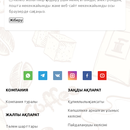
пошта мекенжайымды және веб-сайт мекенжайымды осы
браузерде сақтаңыз.
КОМПАНИЯ
ЗАҢДЫ АҚПАРАТ
Компания туралы
Құпиялылық саясаты
Көпшілікке арналған ұсыныс
ЖАЛПЫ АҚПАРАТ
келісімі
Пайдаланушы келісімі
Төлем шарттары