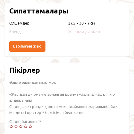
Сипаттамалары
Өлшемдері
27,5 × 30 × 7 см
Бренд
Жылдам диірмен
Барлығын жаю
Пікірлер
Әзірге ешқандай пікір жоқ.
«Жылдам диірменге арналған қорап» туралы алғашқы пікір
қалдырыңыз
Сіздің электрондық пошта мекенжайыңыз жарияланбайды.
Міндетті өрістер
*
белгісімен белгіленген
Сіздің бағаңыз
*