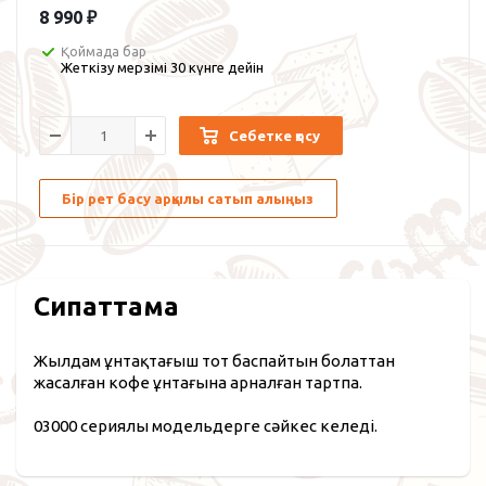
8 990
₽
Қоймада бар
Жеткізу мерзімі 30 күнге дейін
Себетке қосу
Бір рет басу арқылы сатып алыңыз
Сипаттама
Жылдам ұнтақтағыш тот баспайтын болаттан
жасалған кофе ұнтағына арналған тартпа.
03000 сериялы модельдерге сәйкес келеді.