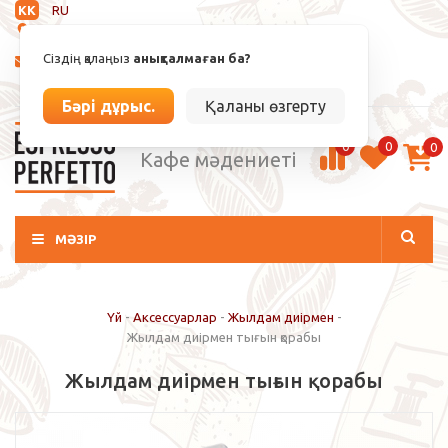
KK
RU
Анықталмаған
Сіздің қалаңыз
анықталмаған ба?
info@espressoperfetto.kz
Кіру / Тіркелу
Бәрі дұрыс.
Қаланы өзгерту
0
0
0
Кафе мәдениеті
МӘЗІР
Үй
-
Аксессуарлар
-
Жылдам диірмен
-
Жылдам диірмен тығын қорабы
Жылдам диірмен тығын қорабы