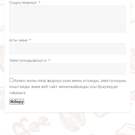
Сіздің пікіріңіз
*
Аты-жөні
*
Электрондық пошта
*
Келесі жолы пікір қалдыру үшін менің атымды, электрондық
поштамды және веб-сайт мекенжайымды осы браузерде
сақтаңыз.