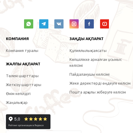
КОМПАНИЯ
ЗАҢДЫ АҚПАРАТ
Компания туралы
Құпиялылық саясаты
Көпшілікке арналған ұсыныс
ЖАЛПЫ АҚПАРАТ
келісімі
Пайдаланушы келісімі
Төлем шарттары
Жеке деректерді өңдеуге келісім
Жеткізу шарттары
Пошта арқылы жіберуге келісім
Өнім кепілдігі
Жаңалықтар