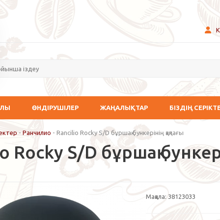
К
АЛЫ
ӨНДІРУШІЛЕР
ЖАҢАЛЫҚТАР
БІЗДІҢ СЕРІКТ
ектер
-
Ранчилио
-
Rancilio Rocky S/D бұршақ бункерінің қақпағы
io Rocky S/D бұршақ бункері
Мақала:
38123033