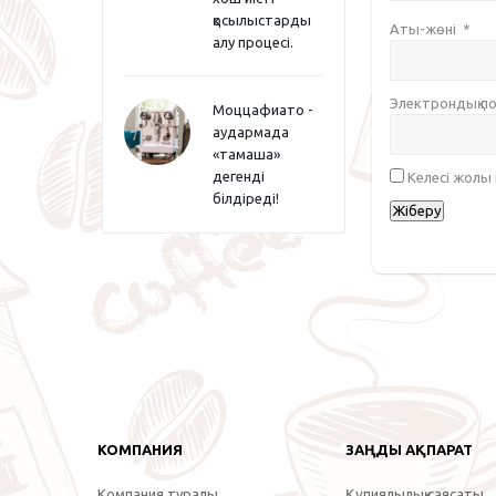
қосылыстарды
Аты-жөні
*
алу процесі.
Электрондық 
Моццафиато -
аудармада
«тамаша»
дегенді
Келесі жолы
білдіреді!
КОМПАНИЯ
ЗАҢДЫ АҚПАРАТ
Компания туралы
Құпиялылық саясаты