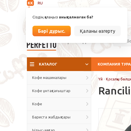
KK
RU
Анықталмаған
Сіздің қалаңыз
анықталмаған ба?
info@espressoperfetto.kz
Бәрі дұрыс.
Қаланы өзгерту
Кафе мәдениеті
КАТАЛОГ
КОМПАНИЯ ТУР
Кофе машиналары
Үй
-
Қосалқы бөлш
Rancil
Кофе ұнтақтағыштар
Кофе
Бариста жабдықтары
Ыдыс-аяқтар