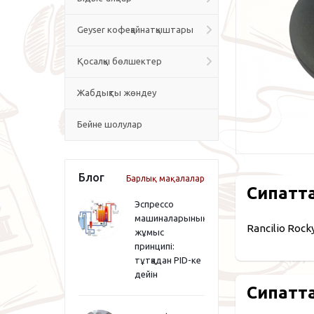
Geyser кофеқайнатқыштары
Қосалқы бөлшектер
Жабдықты жөндеу
Бейне шолулар
Блог
Барлық мақалалар
Сипатт
Эспрессо
машиналарының
Rancilio Roc
жұмыс
принципі:
тұтқадан PID-ке
дейін
Сипатт