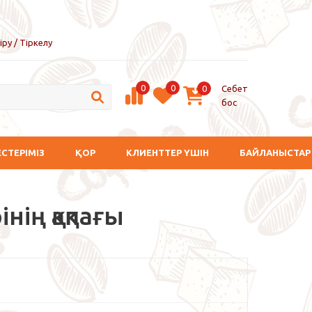
іру / Тіркелу
0
0
Себет
0
бос
ЕСТЕРІМІЗ
ҚОР
КЛИЕНТТЕР ҮШІН
БАЙЛАНЫСТАР
нің қақпағы