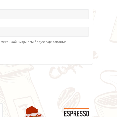
йт мекенжайымды осы браузерде сақтаңыз.