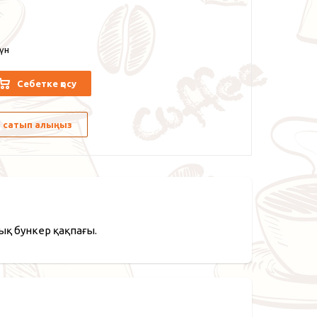
күн
Себетке қосу
лы сатып алыңыз
ық бункер қақпағы.