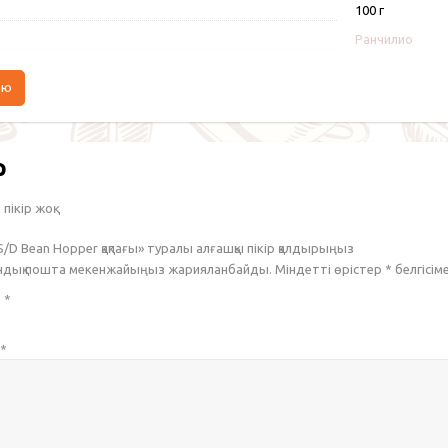
100 г
Ранчилио
аю
р
пікір жоқ.
 S/D Bean Hopper қақпағы» туралы алғашқы пікір қалдырыңыз
ондық пошта мекенжайыңыз жарияланбайды. Міндетті өрістер
*
белгісім
з
*
*