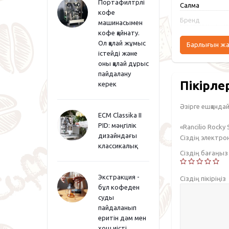
Портафилтрлі
Салмақ
кофе
Бренд
машинасымен
кофе қайнату.
Ол қалай жұмыс
Барлығын ж
істейді және
оны қалай дұрыс
пайдалану
Пікірле
керек
Әзірге ешқандай 
ECM Classika II
PID: мәңгілік
«Rancilio Rocky
дизайндағы
Сіздің электр
классикалық
Сіздің бағаңы
Экстракция -
Сіздің пікіріңіз
бұл кофеден
суды
пайдаланып
еритін дәм мен
хош иісті