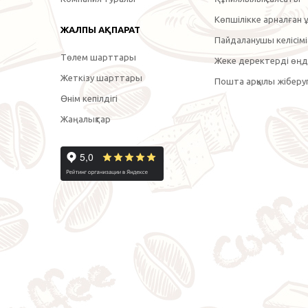
Көпшілікке арналған ұ
ЖАЛПЫ АҚПАРАТ
Пайдаланушы келісімі
Төлем шарттары
Жеке деректерді өңде
Жеткізу шарттары
Пошта арқылы жіберуг
Өнім кепілдігі
Жаңалықтар