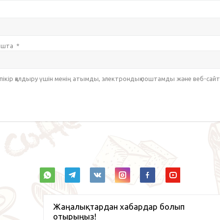
пошта
*
 пікір қалдыру үшін менің атымды, электрондық поштамды және веб-са
Жаңалықтардан хабардар болып
отырыңыз!