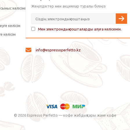
Жеңілдіктер мен акциялар туралы біліңіз
сыныс келісімі
уге келісім
Мен электрондық пошталарды алуға келісемін.
е келісім
info@espressoperfetto.kz
© 2026 Espresso Perfetto — кофе жабдықтары және кофе