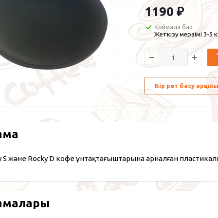
1190
₽
Қоймада бар
Жеткізу мерзімі 3-5 
Бір рет басу арқы
ама
ky S және Rocky D кофе ұнтақтағыштарына арналған пластикал
амалары