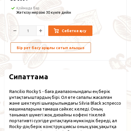
Қоймада бар
Жеткізу мерзімі 30 күнге дейін
Себетке қосу
Бір рет басу арқылы сатып алыңыз
Сипаттама
Rancilio Rocky S - баға диапазонындағы ең берік
ұнтақтағыштардың бірі. Ол өте сапалы жасалған
және шектеулі шығарылымдағы Silvia Black эспрессо
машиналарына тамаша сәйкес келеді. Оның
танымал шүмегі жоқ дизайны кофені тікелей
портативті сүзгіде ұнтақтауға мүмкіндік береді, ал
Rocky-дің берік конструкциясы оның ұзақ уақытқа