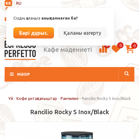
KK
RU
Анықталмаған
Сіздің қалаңыз
анықталмаған ба?
info@espressoperfetto.kz
Кіру / Тіркелу
Бәрі дұрыс.
Қаланы өзгерту
0
0
0
Кафе мәдениеті
МӘЗІР
Үй
-
Кофе ұнтақтағыштар
-
Ранчилио
-
Rancilio Rocky S Inox/Black
Rancilio Rocky S Inox/Black