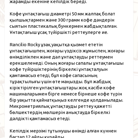
жарамды екеніне кепілдік береді.
Кофе ұнтақтағыш диаметрі 50 мм жалпақ болат
қылшықтармен және 300 грамм кофе дәндерін
сыятын пластикалық бункермен жабдықталған.
Ұнтақтағыш ұсақ түйіршікті реттеулерге ие.
Rancilio Rocky ұзақ уақытқа қызмет ететін
ұнтақтағышпен, жоғары үздіксіз жұмыспен, жоғары
өнімділікпен және дәл ұнтақтауды реттеумен
ерекшеленеді. Оның жоғары сапалы ұнтақтағышы
кофе түйіршіктерінің біркелкі ұнтақталуын
қамтамасыз етеді, бұл кофе сапасының
тұрақтылығы үшін өте маңызды. Бұл жабдық
кіріктірілген ұнтақтағыштары жоқ кәсіби кофе
машиналарымен бірге немесе бірнеше кофе түрін
бір уақытта қайнатқыңыз келгенде қолданылады.
Микрометриялық ұнтақтауды реттеу қажетті
бөлшектердің мөлшерін анықтауда біркелкі
дәлдікті қамтамасыз етеді.
Кепілдік мерзімі тұтынушы өнімді алған күннен
бастап 12 айды құрайды.