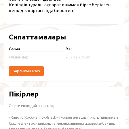
Кепілдік туралы ақпарат өніммен бірге берілген
кепілдік картасында берілген.
Сипаттамалары
Салмақ
9 кг
Өлшемдері
25 × 12 × 35 см
Барлығын жаю
Пікірлер
Әзірге ешқандай пікір жоқ.
«Rancilio Rocky S Inox/Black» туралы алғашқы пікір қалдырыңыз
Сіздің электрондық пошта мекенжайыңыз жарияланбайды.
Міндетті өрістер
*
белгісімен белгіленген