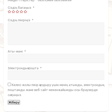
Сіздің бағаңыз
*
Сіздің пікіріңіз
*
Аты-жөні
*
Электрондық пошта
*
Келесі жолы пікір қалдыру үшін менің атымды, электрондық
поштамды және веб-сайт мекенжайымды осы браузерде
сақтаңыз.