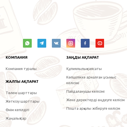
КОМПАНИЯ
ЗАҢДЫ АҚПАРАТ
Компания туралы
Құпиялылық саясаты
Көпшілікке арналған ұсыныс
ЖАЛПЫ АҚПАРАТ
келісімі
Пайдаланушы келісімі
Төлем шарттары
Жеке деректерді өңдеуге келісім
Жеткізу шарттары
Пошта арқылы жіберуге келісім
Өнім кепілдігі
Жаңалықтар