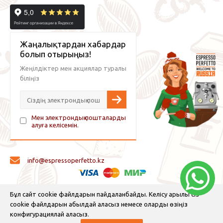
Жаңалықтардан хабардар
болып отырыңыз!
Жеңілдіктер мен акциялар туралы
біліңіз
Мен электрондық пошталарды
алуға келісемін.
info@espressoperfetto.kz
© 2026 Espresso Perfetto — кофе жабдықтары және кофе
Бұл сайт cookie файлдарын пайдаланбайды. Келісу арқылы сіз
cookie файлдарын қабылдай аласыз немесе оларды өзіңіз
конфигурациялай аласыз.