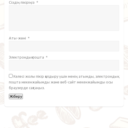
Сіздің пікіріңіз
*
Аты-жөні
*
Электрондық пошта
*
Келесі жолы пікір қалдыру үшін менің атымды, электрондық
пошта мекенжайымды және веб-сайт мекенжайымды осы
браузерде сақтаңыз.