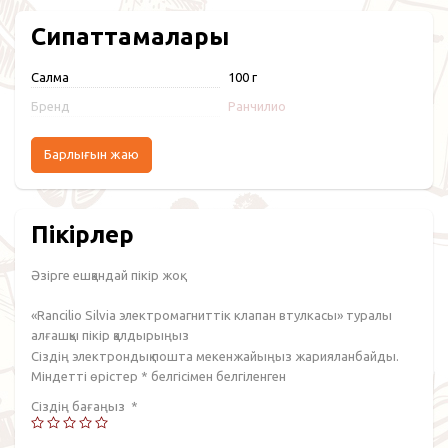
Сипаттамалары
Салмақ
100 г
Бренд
Ранчилио
Барлығын жаю
Пікірлер
Әзірге ешқандай пікір жоқ.
«Rancilio Silvia электромагниттік клапан втулкасы» туралы
алғашқы пікір қалдырыңыз
Сіздің электрондық пошта мекенжайыңыз жарияланбайды.
Міндетті өрістер
*
белгісімен белгіленген
Сіздің бағаңыз
*