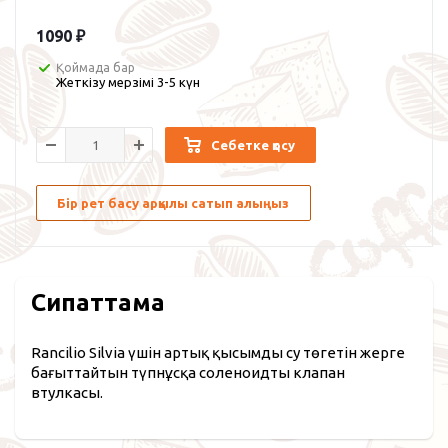
1090
₽
Қоймада бар
Жеткізу мерзімі 3-5 күн
Себетке қосу
Бір рет басу арқылы сатып алыңыз
Сипаттама
Rancilio Silvia үшін артық қысымды су төгетін жерге
бағыттайтын түпнұсқа соленоидты клапан
втулкасы.