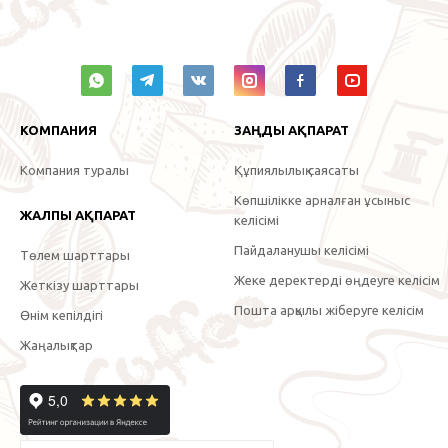
КОМПАНИЯ
ЗАҢДЫ АҚПАРАТ
Компания туралы
Құпиялылық саясаты
Көпшілікке арналған ұсыныс
ЖАЛПЫ АҚПАРАТ
келісімі
Пайдаланушы келісімі
Төлем шарттары
Жеке деректерді өңдеуге келісім
Жеткізу шарттары
Пошта арқылы жіберуге келісім
Өнім кепілдігі
Жаңалықтар