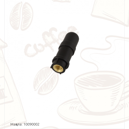
Мақала:
10090002