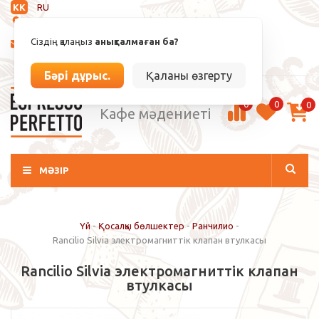
KK
RU
Анықталмаған
Сіздің қалаңыз
анықталмаған ба?
info@espressoperfetto.kz
Кіру / Тіркелу
Бәрі дұрыс.
Қаланы өзгерту
0
0
0
Кафе мәдениеті
МӘЗІР
Үй
-
Қосалқы бөлшектер
-
Ранчилио
-
Rancilio Silvia электромагниттік клапан втулкасы
Rancilio Silvia электромагниттік клапан
втулкасы