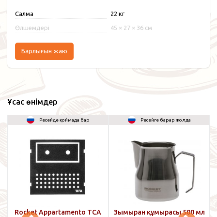
Салмақ
22 кг
Өлшемдері
45 × 27 × 36 см
Барлығын жаю
Ұқсас өнімдер
Ресейде қоймада бар
Ресейге барар жолда
ы
Rocket Appartamento TCA
Зымыран құмырасы 500 мл
R