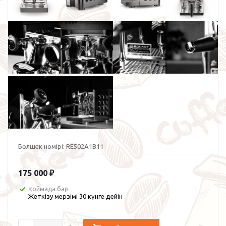
Бөлшек нөмірі:
RE502A1B11
175 000
₽
Қоймада бар
Жеткізу мерзімі 30 күнге дейін