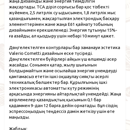
жаңа дизайнды және энергия тиімділігін
жақсартады. TCA діріл сорғысы бар қос тізбекті
жүйемен, 2,5 литрлік су ыдысымен, 1,8 литрлік мыс
қазандығымен, жақсартылған электрондық басқару
элементтерімен және жаңа E61 қайнату тобының
дизайнымен ерекшеленеді. Энергия тұтынуы 15%-
ға азайды, ал қыздыру үшін небәрі 10 минут қажет.
Дөңгелектелген контурлары бар заманауи эстетика
Valerio Cometti дизайнын еске түсіреді.
Дөңгелектелген бүйірлері айқын үш өлшемді әсер
жасайды. Сонымен қатар, жылу шығынын
болдырмайтын және осылайша энергия үнемдеуді
қамтамасыз ететін ішкі оқшаулау сияқты әсерлі
техникалық бөлшектер бар. Құрылғының ішкі
электроникасы автоматты күту режимінің
арқасында энергияны айтарлықтай үнемдейді. Жаңа
әзірлемелер қазандықтың қысымын 0,1 бар
қадаммен 9-дан 12 барға дейін орнатады. Бұл сіздің
эспрессоңыздың теңдессіз дәмін жеткізу үшін өте
маңызды.
Жабдық: