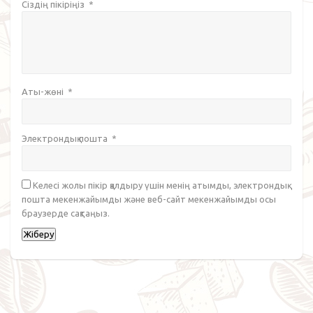
Сіздің пікіріңіз
*
Аты-жөні
*
Электрондық пошта
*
Келесі жолы пікір қалдыру үшін менің атымды, электрондық
пошта мекенжайымды және веб-сайт мекенжайымды осы
браузерде сақтаңыз.