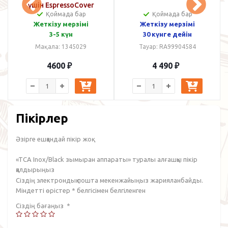
үшін EspressoCover
Қоймада бар
Қоймада бар
Жеткізу мерзімі
Жеткізу мерзімі
3-5 күн
30 күнге дейін
Мақала: 1345029
Тауар: RA99904584
4600
₽
4 490
₽
Пікірлер
Әзірге ешқандай пікір жоқ.
«TCA Inox/Black зымыран аппараты» туралы алғашқы пікір
қалдырыңыз
Сіздің электрондық пошта мекенжайыңыз жарияланбайды.
Міндетті өрістер
*
белгісімен белгіленген
Сіздің бағаңыз
*