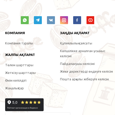
КОМПАНИЯ
ЗАҢДЫ АҚПАРАТ
Компания туралы
Құпиялылық саясаты
Көпшілікке арналған ұсыныс
ЖАЛПЫ АҚПАРАТ
келісімі
Пайдаланушы келісімі
Төлем шарттары
Жеке деректерді өңдеуге келісім
Жеткізу шарттары
Пошта арқылы жіберуге келісім
Өнім кепілдігі
Жаңалықтар