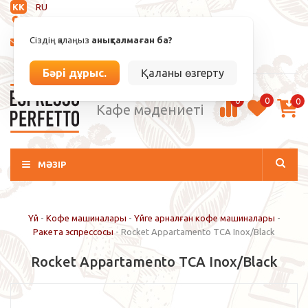
KK
RU
Анықталмаған
Сіздің қалаңыз
анықталмаған ба?
info@espressoperfetto.kz
Кіру / Тіркелу
Бәрі дұрыс.
Қаланы өзгерту
0
0
0
Кафе мәдениеті
МӘЗІР
Үй
-
Кофе машиналары
-
Үйге арналған кофе машиналары
-
Ракета эспрессосы
-
Rocket Appartamento TCA Inox/Black
Rocket Appartamento TCA Inox/Black