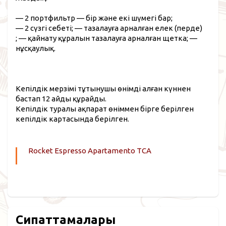
— 2 портфильтр — бір және екі шүмегі бар;
— 2 сүзгі себеті;
— тазалауға арналған елек (перде)
;
— қайнату құралын тазалауға арналған щетка;
—
нұсқаулық.
Кепілдік мерзімі тұтынушы өнімді алған күннен
бастап 12 айды құрайды.
Кепілдік туралы ақпарат өніммен бірге берілген
кепілдік картасында берілген.
Rocket Espresso Apartamento TCA
Сипаттамалары