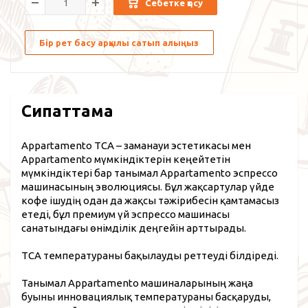
Себетке қосу
Бір рет басу арқылы сатып алыңыз
Сипаттама
Appartamento TCA – заманауи эстетикасы мен
Appartamento мүмкіндіктерін кеңейтетін
мүмкіндіктері бар танымал Appartamento эспрессо
машинасының эволюциясы. Бұл жақсартулар үйде
кофе ішудің одан да жақсы тәжірибесін қамтамасыз
етеді, бұл премиум үй эспрессо машинасы
санатындағы өнімділік деңгейін арттырады.
TCA температураны бақылауды реттеуді білдіреді.
Танымал Appartamento машиналарының жаңа
буыны инновациялық температураны басқаруды,