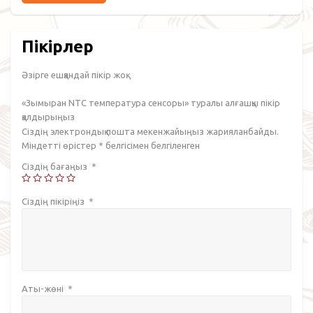
Пікірлер
Әзірге ешқандай пікір жоқ.
«Зымыран NTC температура сенсоры» туралы алғашқы пікір
қалдырыңыз
Сіздің электрондық пошта мекенжайыңыз жарияланбайды.
Міндетті өрістер
*
белгісімен белгіленген
Сіздің бағаңыз
*
Сіздің пікіріңіз
*
Аты-жөні
*