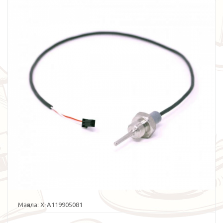
Мақала:
X-A119905081