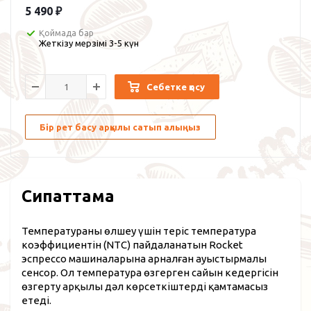
5 490
₽
Қоймада бар
Жеткізу мерзімі 3-5 күн
Себетке қосу
Бір рет басу арқылы сатып алыңыз
Сипаттама
Температураны өлшеу үшін теріс температура
коэффициентін (NTC) пайдаланатын Rocket
эспрессо машиналарына арналған ауыстырмалы
сенсор. Ол температура өзгерген сайын кедергісін
өзгерту арқылы дәл көрсеткіштерді қамтамасыз
етеді.