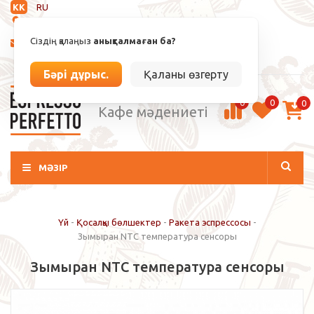
KK
RU
Анықталмаған
Сіздің қалаңыз
анықталмаған ба?
info@espressoperfetto.kz
Кіру / Тіркелу
Бәрі дұрыс.
Қаланы өзгерту
0
0
0
Кафе мәдениеті
МӘЗІР
Үй
-
Қосалқы бөлшектер
-
Ракета эспрессосы
-
Зымыран NTC температура сенсоры
Зымыран NTC температура сенсоры