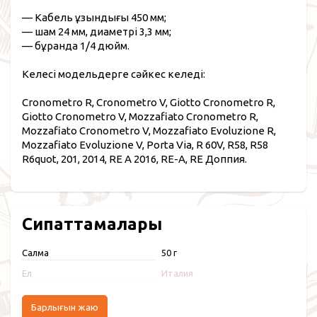
— Кабель ұзындығы 450 мм;
— шам 24 мм, диаметрі 3,3 мм;
— бұранда 1/4 дюйм.
Келесі модельдерге сәйкес келеді:
Cronometro R, Cronometro V, Giotto Cronometro R,
Giotto Cronometro V, Mozzafiato Cronometro R,
Mozzafiato Cronometro V, Mozzafiato Evoluzione R,
Mozzafiato Evoluzione V, Porta Via, R 60V, R58, R58
R6quot, 201, 2014, RE A 2016, RE-A, RE Доппия.
Сипаттамалары
Салмақ
50 г
Ел
Италия
Барлығын жаю