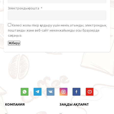
Электрондық пошта
*
Келесі жолы пікір қалдыру үшін менің атымды, электрондық
поштамды және веб-сайт мекенжайымды осы браузерде
сақтаңыз.
КОМПАНИЯ
ЗАҢДЫ АҚПАРАТ