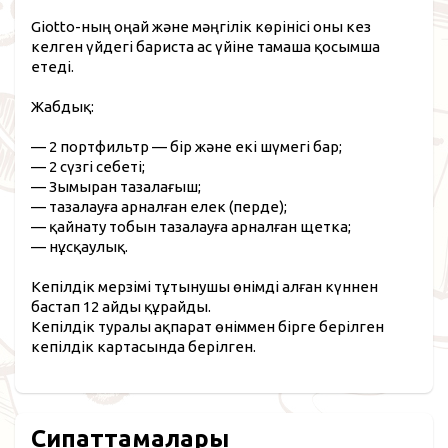
Giotto-ның оңай және мәңгілік көрінісі оны кез
келген үйдегі бариста ас үйіне тамаша қосымша
етеді.
Жабдық:
— 2 портфильтр — бір және екі шүмегі бар;
— 2 сүзгі себеті;
— Зымыран тазалағыш;
— тазалауға арналған елек (перде);
— қайнату тобын тазалауға арналған щетка;
— нұсқаулық.
Кепілдік мерзімі тұтынушы өнімді алған күннен
бастап 12 айды құрайды.
Кепілдік туралы ақпарат өніммен бірге берілген
кепілдік картасында берілген.
Сипаттамалары