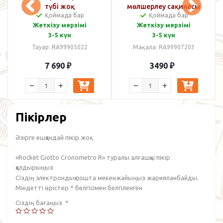
түбі жоқ
мөлшерлеу сақинасы
Қоймада бар
Қоймада бар
(трихтер) алюминий 58 мм
Жеткізу мерзімі
Жеткізу мерзімі
3-5 күн
3-5 күн
Тауар: RA99905022
Мақала: RA99907203
7 690
₽
3490
₽
Пікірлер
Әзірге ешқандай пікір жоқ.
«Rocket Giotto Cronometro R» туралы алғашқы пікір
қалдырыңыз
Сіздің электрондық пошта мекенжайыңыз жарияланбайды.
Міндетті өрістер
*
белгісімен белгіленген
Сіздің бағаңыз
*