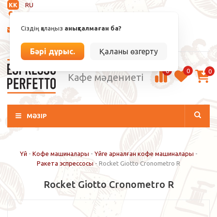
KK
RU
Анықталмаған
Сіздің қалаңыз
анықталмаған ба?
info@espressoperfetto.kz
Кіру / Тіркелу
Бәрі дұрыс.
Қаланы өзгерту
0
0
0
Кафе мәдениеті
МӘЗІР
Үй
-
Кофе машиналары
-
Үйге арналған кофе машиналары
-
Ракета эспрессосы
-
Rocket Giotto Cronometro R
Rocket Giotto Cronometro R