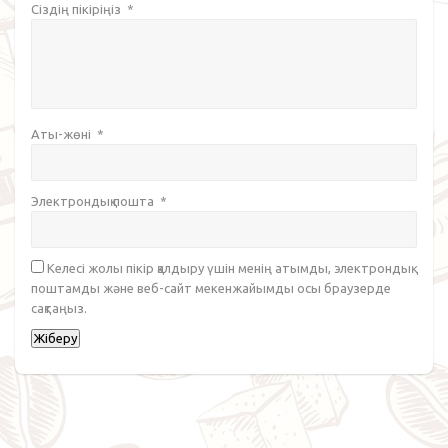
Сіздің пікіріңіз
*
Аты-жөні
*
Электрондық пошта
*
Келесі жолы пікір қалдыру үшін менің атымды, электрондық
поштамды және веб-сайт мекенжайымды осы браузерде
сақтаңыз.