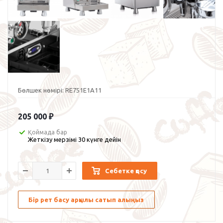
Бөлшек нөмірі:
RE751E1A11
205 000
₽
Қоймада бар
Жеткізу мерзімі 30 күнге дейін
Себетке қосу
Бір рет басу арқылы сатып алыңыз