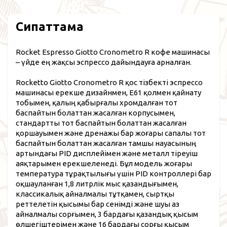
Сипаттама
Rocket Espresso Giotto Cronometro R кофе машинасы
– үйде ең жақсы эспрессо дайындауға арналған.
Rocketto Giotto Cronometro R қос тізбекті эспрессо
машинасы ерекше дизайнмен, E61 қолмен қайнату
тобымен, қалың қабырғалы хромдалған тот
баспайтын болаттан жасалған корпусымен,
стандартты тот баспайтын болаттан жасалған
қоршауымен және дренажы бар жоғары сапалы тот
баспайтын болаттан жасалған тамшы науасының
артындағы PID дисплейімен және металл тіреуіш
аяқтарымен ерекшеленеді. Бұл модель жоғары
температура тұрақтылығы үшін PID контроллері бар
оқшауланған 1,8 литрлік мыс қазандығымен,
классикалық айналмалы тұтқамен, сыртқы
реттелетін қысымы бар сенімді және шуы аз
айналмалы сорғымен, 3 бардағы қазандық қысым
өлшегіштерімен және 16 бардағы сорғы қысым