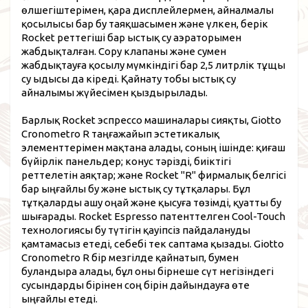
өлшегіштерімен, қара дисплейлермен, айналмалы
қосылысы бар бу таяқшасымен және үлкен, берік
Rocket реттегіші бар ыстық су аэраторымен
жабдықталған. Сору клапаны және сумен
жабдықтауға қосылу мүмкіндігі бар 2,5 литрлік тұщы
су ыдысы да кіреді. Қайнату тобы ыстық су
айналымы жүйесімен қыздырылады.
Барлық Rocket эспрессо машиналары сияқты, Giotto
Cronometro R таңғажайып эстетикалық
элементтерімен мақтана алады, соның ішінде: қиғаш
бүйірлік панельдер; конус тәрізді, биіктігі
реттелетін аяқтар; және Rocket "R" фирмалық белгісі
бар ыңғайлы бу және ыстық су тұтқалары. Бұл
тұтқаларды ашу оңай және қысуға төзімді, қуатты бу
шығарады. Rocket Espresso патенттелген Cool-Touch
технологиясы бу түтігін қауіпсіз пайдалануды
қамтамасыз етеді, себебі тек саптама қызады. Giotto
Cronometro R бір мезгілде қайнатып, бумен
буландыра алады, бұл оны бірнеше сүт негізіндегі
сусындарды бірінен соң бірін дайындауға өте
ыңғайлы етеді.