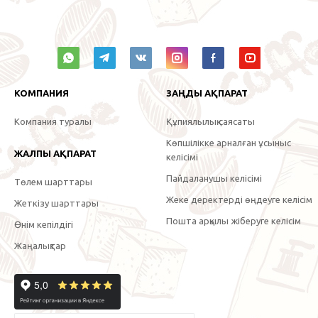
КОМПАНИЯ
ЗАҢДЫ АҚПАРАТ
Компания туралы
Құпиялылық саясаты
Көпшілікке арналған ұсыныс
ЖАЛПЫ АҚПАРАТ
келісімі
Пайдаланушы келісімі
Төлем шарттары
Жеке деректерді өңдеуге келісім
Жеткізу шарттары
Пошта арқылы жіберуге келісім
Өнім кепілдігі
Жаңалықтар