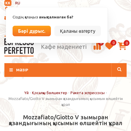
KK
RU
Анықталмаған
Сіздің қалаңыз
анықталмаған ба?
info@espressoperfetto.kz
Кіру / Тіркелу
Бәрі дұрыс.
Қаланы өзгерту
0
0
0
Кафе мәдениеті
МӘЗІР
Үй
-
Қосалқы бөлшектер
-
Ракета эспрессосы
-
Mozzafiato/Giotto V зымыран қазандығының қысымын өлшейтін
құрал
Mozzafiato/Giotto V зымыран
қазандығының қысымын өлшейтін құрал