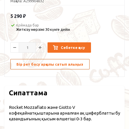
Мақала:
A299904632
5 290
₽
Қоймада бар
Жеткізу мерзімі 30 күнге дейін
Себетке қосу
Бір рет басу арқылы сатып алыңыз
Сипаттама
Rocket Mozzafiato және Giotto V
кофеқайнатқыштарына арналған ақ циферблатты бу
қазандығының қысым өлшегіші 0-3 бар.