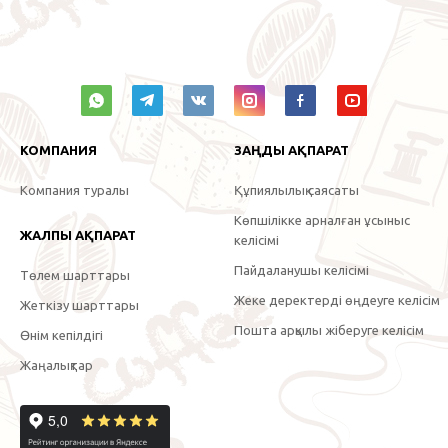
КОМПАНИЯ
ЗАҢДЫ АҚПАРАТ
Компания туралы
Құпиялылық саясаты
Көпшілікке арналған ұсыныс
ЖАЛПЫ АҚПАРАТ
келісімі
Пайдаланушы келісімі
Төлем шарттары
Жеке деректерді өңдеуге келісім
Жеткізу шарттары
Пошта арқылы жіберуге келісім
Өнім кепілдігі
Жаңалықтар