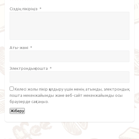
Сіздің пікіріңіз
*
Аты-жөні
*
Электрондық пошта
*
Келесі жолы пікір қалдыру үшін менің атымды, электрондық
пошта мекенжайымды және веб-сайт мекенжайымды осы
браузерде сақтаңыз.