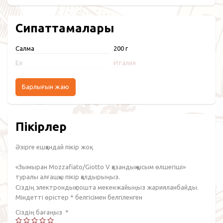
Сипаттамалары
Салмақ
200 г
Ел
Италия
Барлығын жаю
Пікірлер
Әзірге ешқандай пікір жоқ.
«Зымыран Mozzafiato/Giotto V қазандық қысым өлшегіші»
туралы алғашқы пікір қалдырыңыз.
Сіздің электрондық пошта мекенжайыңыз жарияланбайды.
Міндетті өрістер
*
белгісімен белгіленген
Сіздің бағаңыз
*