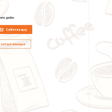
нге дейін
Себетке қосу
лы сатып алыңыз