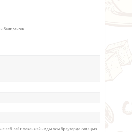
ен белгіленген
әне веб-сайт мекенжайымды осы браузерде сақтаңыз.