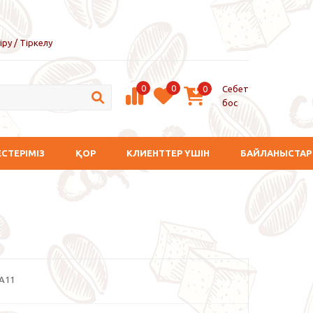
іру / Тіркелу
0
0
Себет
0
бос
ЕСТЕРІМІЗ
ҚОР
КЛИЕНТТЕР ҮШІН
БАЙЛАНЫСТАР
A11