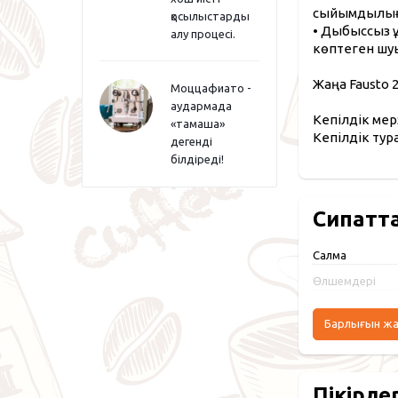
сыйымдылығы 
қосылыстарды
• Дыбыссыз ұн
алу процесі.
көптеген шуы
Жаңа Fausto 
Моццафиато -
аудармада
Кепілдік мер
«тамаша»
Кепілдік тур
дегенді
білдіреді!
Сипатт
Салмақ
Өлшемдері
Барлығын ж
Пікірле