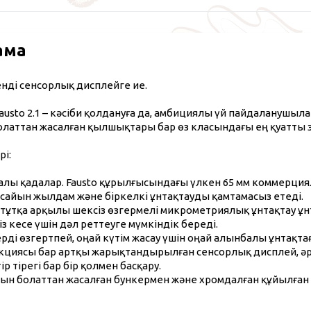
ама
енді сенсорлық дисплейге ие.
austo 2.1 – кәсіби қолдануға да, амбициялы үй пайдаланушыл
олаттан жасалған қылшықтары бар өз класындағы ең қуатты 
і:
палы қадалар. Fausto құрылғысындағы үлкен 65 мм коммерци
сайын жылдам және біркелкі ұнтақтауды қамтамасыз етеді.
тұтқа арқылы шексіз өзгермелі микрометриялық ұнтақтау ұн
із кесе үшін дәл реттеуге мүмкіндік береді.
рді өзгертпей, оңай күтім жасау үшін оңай алынбалы ұнтақта
кциясы бар артқы жарықтандырылған сенсорлық дисплей, әрқ
р тірегі бар бір қолмен басқару.
йтын болаттан жасалған бункермен және хромдалған құйылғ