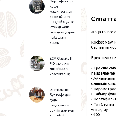
Портафилтрлі
кофе
машинасымен
кофе қайнату.
Сипатт
Ол қалай жұмыс
істейді және
Жаңа Fausto 
оны қалай дұрыс
пайдалану
Rocket New F
керек
баспайтын б
Ерекшеліктер
ECM Classika II
PID: мәңгілік
• Ерекше са
дизайндағы
пайдаланған 
классикалық
• Айналмалы 
өлшемін мінс
• Параметрле
Экстракция -
• Таймер фун
бұл кофеден
• Портафильті
суды
• Тот баспа
пайдаланып
ұнтақтау.
еритін дәм мен
• 600 г
хош иісті