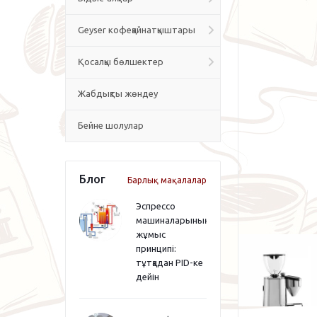
Geyser кофеқайнатқыштары
Қосалқы бөлшектер
Жабдықты жөндеу
Бейне шолулар
Блог
Барлық мақалалар
Эспрессо
машиналарының
жұмыс
принципі:
тұтқадан PID-ке
дейін