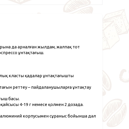
арына да арналған жылдам, жалпақ тот
эспрессо ұнтақтағыш.
ялық класты қадалар ұнтақтағышты
тағын реттеу – пайдаланушыларға ұнтақтау
ғыш басы.
айсысы 4-19 г немесе қолмен 2 дозада.
ан алюминий корпусымен сұраныс бойынша дәл