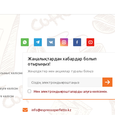
Жаңалықтардан хабардар болып
отырыңыз!
Жеңілдіктер мен акциялар туралы біліңіз
сыныс келісімі
уге келісім
Мен электрондық пошталарды алуға келісемін.
е келісім
info@espressoperfetto.kz