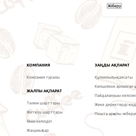
КОМПАНИЯ
ЗАҢДЫ АҚПАРАТ
Компания туралы
Құпиялылық саясаты
Көпшілікке арналған ұ
ЖАЛПЫ АҚПАРАТ
Пайдаланушы келісімі
Төлем шарттары
Жеке деректерді өңде
Жеткізу шарттары
Пошта арқылы жіберуг
Өнім кепілдігі
Жаңалықтар