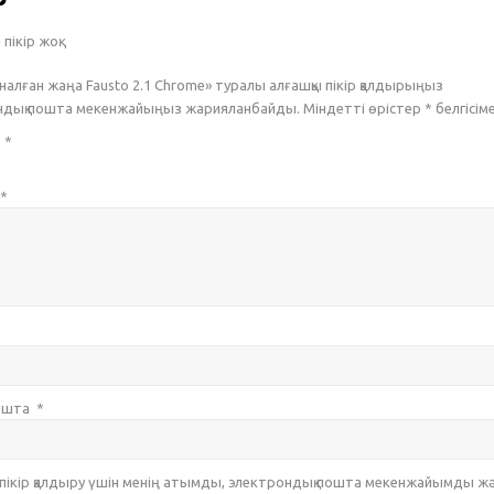
пікір жоқ.
алған жаңа Fausto 2.1 Chrome» туралы алғашқы пікір қалдырыңыз
ондық пошта мекенжайыңыз жарияланбайды. Міндетті өрістер
*
белгісім
з
*
*
пошта
*
 пікір қалдыру үшін менің атымды, электрондық пошта мекенжайымды ж