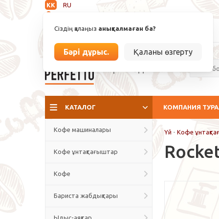
KK
RU
Анықталмаған
Сіздің қалаңыз
анықталмаған ба?
info@espressoperfetto.kz
Бәрі дұрыс.
Қаланы өзгерту
Кафе мәдениеті
КАТАЛОГ
КОМПАНИЯ ТУР
Кофе машиналары
Үй
-
Кофе ұнтақт
Rocket
Кофе ұнтақтағыштар
Кофе
Бариста жабдықтары
Ыдыс-аяқтар