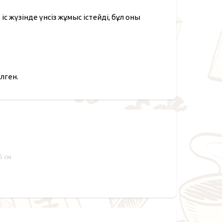
іс жүзінде үнсіз жұмыс істейді, бұл оны
лген.
,5 см