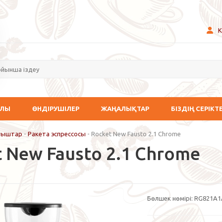
К
АЛЫ
ӨНДІРУШІЛЕР
ЖАҢАЛЫҚТАР
БІЗДІҢ СЕРІКТ
ағыштар
-
Ракета эспрессосы
-
Rocket New Fausto 2.1 Chrome
 New Fausto 2.1 Chrome
Бөлшек нөмірі:
RG821A1