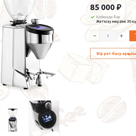
85 000
₽
Қоймада бар
Жеткізу мерзімі 30 кү
Бір рет басу арқы