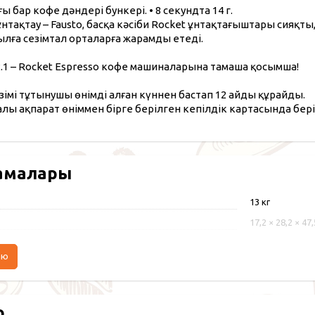
бар кофе дәндері бункері. • 8 секундта 14 г.
тақтау – Fausto, басқа кәсіби Rocket ұнтақтағыштары сияқты, 
лға сезімтал орталарға жарамды етеді.
2.1 – Rocket Espresso кофе машиналарына тамаша қосымша!
зімі тұтынушы өнімді алған күннен бастап 12 айды құрайды.
алы ақпарат өніммен бірге берілген кепілдік картасында бері
амалары
13 кг
17,2 × 28,2 × 47
аю
р