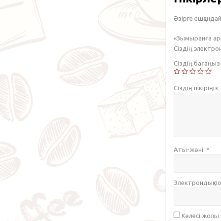
Әзірге ешқандай 
«Зымыранға арн
Сіздің электр
Сіздің бағаңы
Сіздің пікіріңіз
Аты-жөні
*
Электрондық 
Келесі жолы