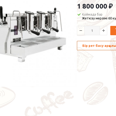
1 800 000
₽
Қоймада бар
Жеткізу мерзімі 60 кү
Бір рет басу арқы