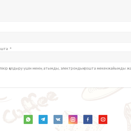
пошта
*
 пікір қалдыру үшін менің атымды, электрондық пошта мекенжайымды ж