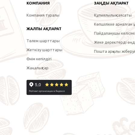
КОМПАНИЯ
ЗАҢДЫ АҚПАРАТ
Компания туралы
Құпиялылық саясаты
Көпшілікке арналған ұ
ЖАЛПЫ АҚПАРАТ
Пайдаланушы келісімі
Төлем шарттары
Жеке деректерді өңде
Жеткізу шарттары
Пошта арқылы жіберуг
Өнім кепілдігі
Жаңалықтар