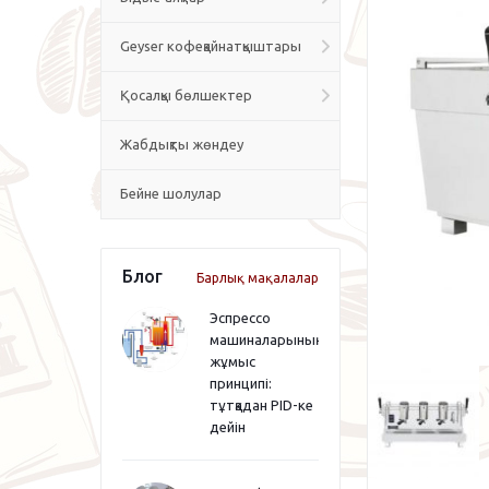
Geyser кофеқайнатқыштары
Қосалқы бөлшектер
Жабдықты жөндеу
Бейне шолулар
Блог
Барлық мақалалар
Эспрессо
машиналарының
жұмыс
принципі:
тұтқадан PID-ке
дейін