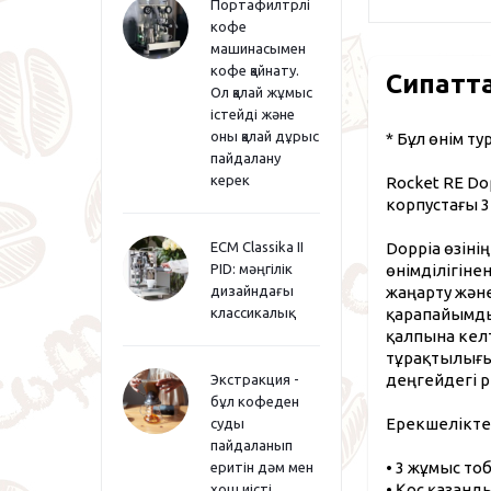
Портафилтрлі
кофе
машинасымен
кофе қайнату.
Сипатт
Ол қалай жұмыс
істейді және
оны қалай дұрыс
* Бұл өнім т
пайдалану
керек
Rocket RE Do
корпустағы 3
Doppia өзін
ECM Classika II
өнімділігіне
PID: мәңгілік
жаңарту және
дизайндағы
қарапайымды
классикалық
қалпына келт
тұрақтылығы
деңгейдегі р
Экстракция -
бұл кофеден
Ерекшеліктер
суды
пайдаланып
• 3 жұмыс то
еритін дәм мен
• Қос қазанд
хош иісті