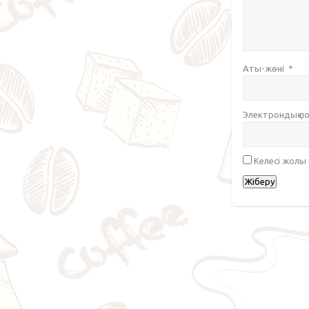
Аты-жөні
*
Электрондық 
Келесі жолы