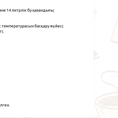
әне 14 литрлік бу қазандығы;
температурасын басқару жүйесі;
і;
лген.