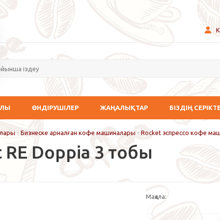
К
АЛЫ
ӨНДІРУШІЛЕР
ЖАҢАЛЫҚТАР
БІЗДІҢ СЕРІКТ
лары
-
Бизнеске арналған кофе машиналары
-
Rocket эспрессо кофе ма
 RE Doppia 3 тобы
Мақала: