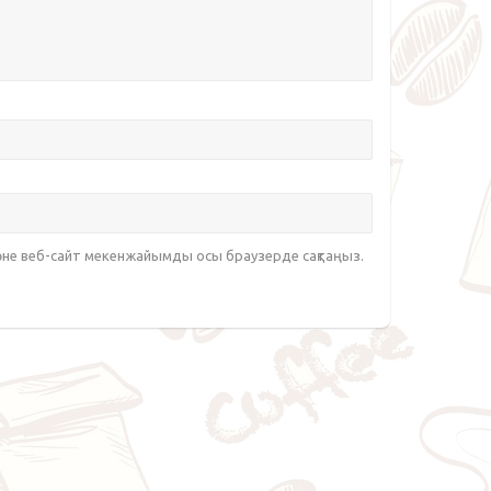
әне веб-сайт мекенжайымды осы браузерде сақтаңыз.