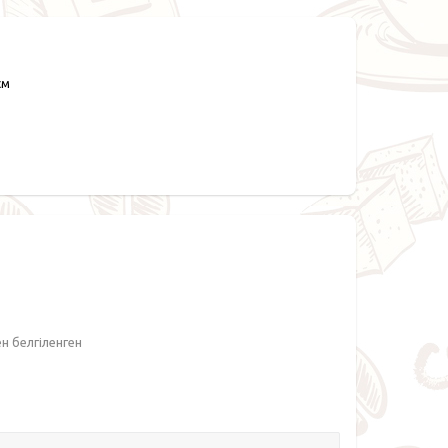
см
ен белгіленген