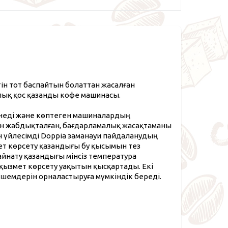
тін тот баспайтын болаттан жасалған
лық қос қазанды кофе машинасы.
енеді және көптеген машиналардың
мен жабдықталған, бағдарламалық жасақтаманы
 үйлесімді Doppia заманауи пайдаланудың
 көрсету қазандығы бу қысымын тез
айнату қазандығы мінсіз температура
қызмет көрсету уақытын қысқартады. Екі
өлшемдерін орналастыруға мүмкіндік береді.