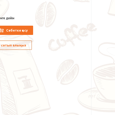
нге дейін
Себетке қосу
лы сатып алыңыз