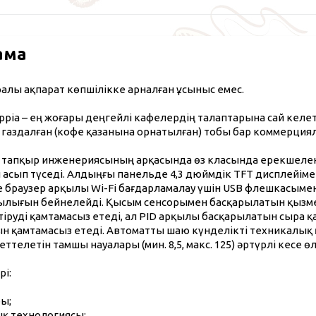
ама
уралы ақпарат көпшілікке арналған ұсыныс емес.
ppia – ең жоғары деңгейлі кафелердің талаптарына сай келе
 газдалған (кофе қазанына орнатылған) тобы бар коммерция
ің тапқыр инженериясының арқасында өз класында ерекшел
н асып түседі. Алдыңғы панельде 4,3 дюймдік TFT дисплейі
 браузер арқылы Wi-Fi бағдарламалау үшін USB флешкасымен
лығын бейнелейді. Қысым сенсорымен басқарылатын қызмет
іруді қамтамасыз етеді, ал PID арқылы басқарылатын сыра қ
н қамтамасыз етеді. Автоматты шаю күнделікті техникалық 
еттелетін тамшы науалары (мин. 8,5, макс. 125) әртүрлі кесе 
і:
бы;
ық технологиясы;