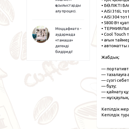
• БӨЛІКТІ БА
қосылыстарды
• AISI 316L 
алу процесі.
• AISI 304 то
• 5800 Вт қуат
• ТЕРМИЯЛЫҚ
Моццафиато -
• Cool Touch
аудармада
• ағын таймер
«тамаша»
• автоматты 
дегенді
білдіреді!
Жабдық:
— портативті
— тазалауға 
— сүзгі себет
— бұзу;
— қайнату құ
— нұсқаулық
Кепілдік мер
Кепілдік тур