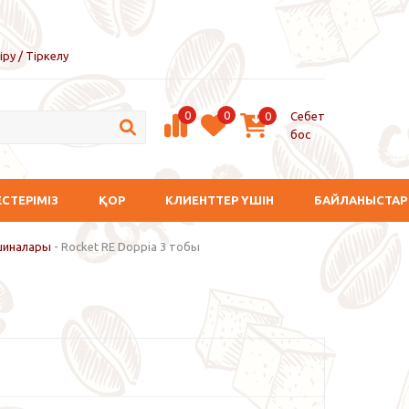
іру / Тіркелу
0
0
Себет
0
бос
ЕСТЕРІМІЗ
ҚОР
КЛИЕНТТЕР ҮШІН
БАЙЛАНЫСТАР
шиналары
-
Rocket RE Doppia 3 тобы