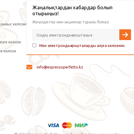
Жаңалықтардан хабардар болып
отырыңыз!
Жеңілдіктер мен акциялар туралы біліңіз
сыныс келісімі
уге келісім
Мен электрондық пошталарды алуға келісемін.
е келісім
info@espressoperfetto.kz