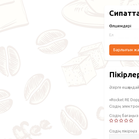
Сипатт
Өлшемдері
Ел
Барлығын ж
Пікірле
Әзірге ешқандай 
«Rocket RE Dop
Сіздің электр
Сіздің бағаңы
Сіздің пікіріңіз