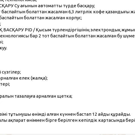
СҚАРУ Су ағынын автоматты түрде басқару;
тот баспайтын болаттан жасалған 6,3 литрлік кофе қазандығы ж
т баспайтын болаттан жасалған корпус;
;
 БАСҚАРУ PID / Қысым түрлендіргішінің электрондық жұмыс 
 технологиясы бар 2 тот баспайтын болаттан жасалған бу шүмег
і;
жуу.
 сүзгілер;
арналған елек (жалқа);
тері;
ралын тазалауға арналған щетка;
.
зімі тұтынушы өнімді алған күннен бастап 12 айды құрайды.
алы ақпарат өніммен бірге берілген кепілдік картасында бері