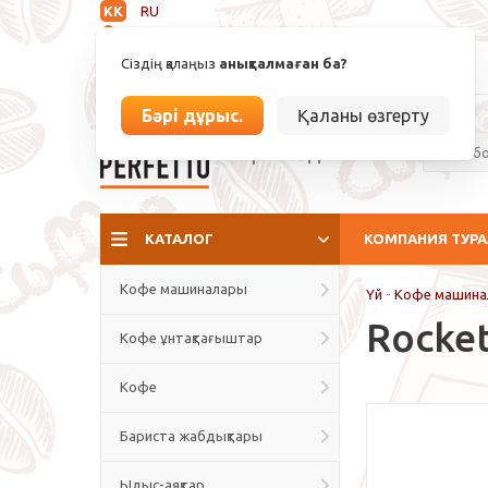
KK
RU
Анықталмаған
Сіздің қалаңыз
анықталмаған ба?
info@espressoperfetto.kz
Бәрі дұрыс.
Қаланы өзгерту
Кафе мәдениеті
КАТАЛОГ
КОМПАНИЯ ТУР
Кофе машиналары
Үй
-
Кофе машина
Rocket
Кофе ұнтақтағыштар
Кофе
Бариста жабдықтары
Ыдыс-аяқтар