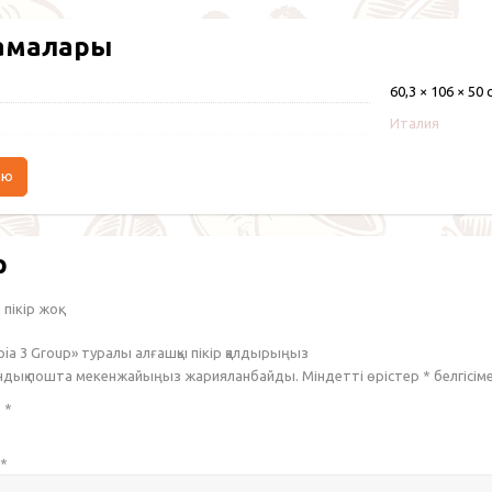
амалары
60,3 × 106 × 50 
Италия
аю
р
пікір жоқ.
pia 3 Group» туралы алғашқы пікір қалдырыңыз
ондық пошта мекенжайыңыз жарияланбайды. Міндетті өрістер
*
белгісім
з
*
*