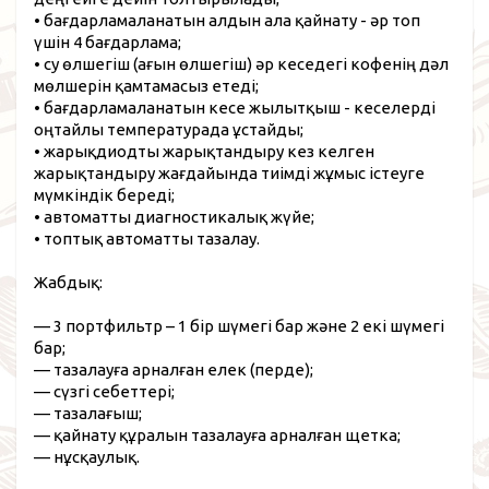
• бағдарламаланатын алдын ала қайнату - әр топ
үшін 4 бағдарлама;
• су өлшегіш (ағын өлшегіш) әр кеседегі кофенің дәл
мөлшерін қамтамасыз етеді;
• бағдарламаланатын кесе жылытқыш - кеселерді
оңтайлы температурада ұстайды;
• жарықдиодты жарықтандыру кез келген
жарықтандыру жағдайында тиімді жұмыс істеуге
мүмкіндік береді;
• автоматты диагностикалық жүйе;
• топтық автоматты тазалау.
Жабдық:
— 3 портфильтр – 1 бір шүмегі бар және 2 екі шүмегі
бар;
— тазалауға арналған елек (перде);
— сүзгі себеттері;
— тазалағыш;
— қайнату құралын тазалауға арналған щетка;
— нұсқаулық.