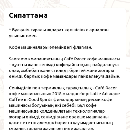
Сипаттама
* Бұл өнім туралы ақпарат көпшілікке арналған
ұсыныс емес.
Кофе машиналары әлеміндегі флагман.
Sanremo компаниясының Café Racer кофе машинасы
– қуатты және сенімді кофеқайнатқыш, пайдалануға
оңай, әмбебап және стильді, бірегей және жоғары
өнімді, барлық кофе мамандары пайдалануға дайын.
Сенімділік пен термиялық тұрақтылық - Café Racer
кофе машинасының 2018 жылдан бері Latte Art және
Coffee in Good Spirits финалдарының ресми кофе
машинасы болуының екі себебі. Бұл кофе
машинасында қолданылатын технологиялар
жоғары өнімді, сенімді және ерекше машинаны
қажет ететін әлемдік бариста қауымдастығының
сұраныстарына жауап ретінде жасалған.