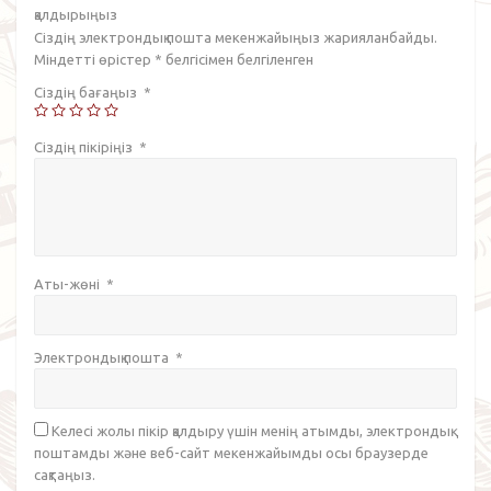
қалдырыңыз
Сіздің электрондық пошта мекенжайыңыз жарияланбайды.
Міндетті өрістер
*
белгісімен белгіленген
Сіздің бағаңыз
*
Сіздің пікіріңіз
*
Аты-жөні
*
Электрондық пошта
*
Келесі жолы пікір қалдыру үшін менің атымды, электрондық
поштамды және веб-сайт мекенжайымды осы браузерде
сақтаңыз.