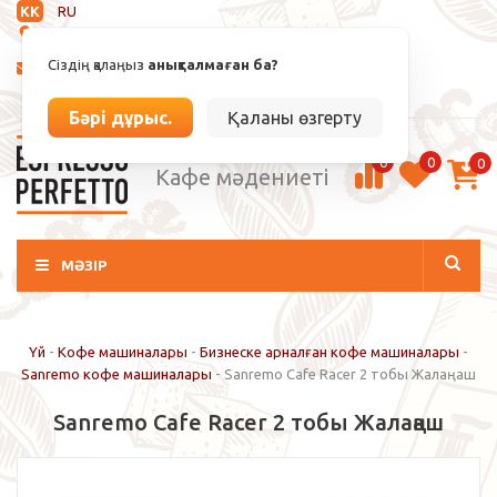
KK
RU
Анықталмаған
Сіздің қалаңыз
анықталмаған ба?
info@espressoperfetto.kz
Кіру / Тіркелу
Бәрі дұрыс.
Қаланы өзгерту
0
0
0
Кафе мәдениеті
МӘЗІР
Үй
-
Кофе машиналары
-
Бизнеске арналған кофе машиналары
-
Sanremo кофе машиналары
-
Sanremo Cafe Racer 2 тобы Жалаңаш
Sanremo Cafe Racer 2 тобы Жалаңаш