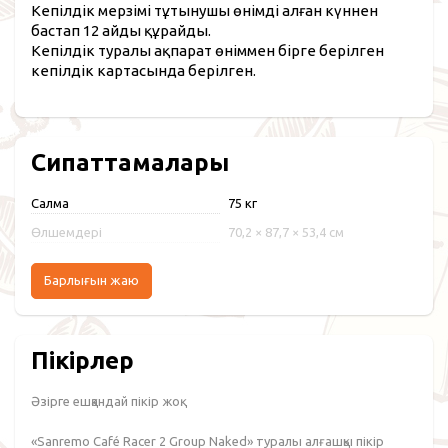
Кепілдік мерзімі тұтынушы өнімді алған күннен
бастап 12 айды құрайды.
Кепілдік туралы ақпарат өніммен бірге берілген
кепілдік картасында берілген.
Сипаттамалары
Салмақ
75 кг
Өлшемдері
70,2 × 87,7 × 53,4 см
Барлығын жаю
Пікірлер
Әзірге ешқандай пікір жоқ.
«Sanremo Café Racer 2 Group Naked» туралы алғашқы пікір