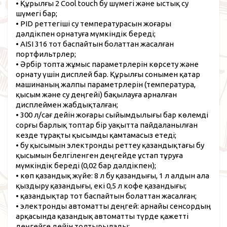
• Құрылғы 2 Cool touch бу шүмегі және ыстық су
шүмегі бар;
• PID реттегіші су температурасын жоғары
дәлдікпен орнатуға мүмкіндік береді;
• AISI 316 тот баспайтын болаттан жасалған
портфильтрлер;
• Әрбір топта жұмыс параметрлерін көрсету және
орнату үшін дисплей бар. Құрылғы сонымен қатар
машинаның жалпы параметрлерін (температура,
қысым және су деңгейі) бақылауға арналған
дисплеймен жабдықталған;
• 300 л/сағ дейін жоғары сыйымдылығы бар көлемді
сорғы барлық топтар бір уақытта пайдаланылған
кезде тұрақты қысымды қамтамасыз етеді;
• бу қысымын электронды реттеу қазандықтағы бу
қысымын белгіленген деңгейде ұстап тұруға
мүмкіндік береді (0,02 бар дәлдікпен);
• көп қазандық жүйе: 8 л бу қазандығы, 1 л алдын ала
қыздыру қазандығы, екі 0,5 л кофе қазандығы;
• қазандықтар тот баспайтын болаттан жасалған;
• электронды автоматты деңгей: арнайы сенсордың
арқасында қазандық автоматты түрде қажетті
деңгейге дейін толтырылады;