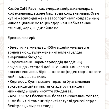
Кәсіби Café Racer кафелерде, мейрамханаларда,
кофеханаларда және барларда қолданылады. Оған
күтім жасау оңай және автоспорт чемпиондарының
инновациялық мотоциклдерінен шабыттанған
стильді, жарқын дизайнға ие.
Ерекшеліктері:
• Энергияны үнемдеу. 40%-ға дейін үнемдеуге
арналған оқшаулау және интеллектуалды
энергияны басқару;
• Тұрақтылық. Параметрлердің дәлдігінің
арқасында кеседегі дайын өнімнің ымырасыз
консистенциясы. Бірінші кесе кофеден соңғы кесеге
дейін тамаша нәтиже;
• Құрғақ бу. Қуатты және тұрақты бу ағынының
арқасында сұйықтықты қыздыру кезіндегі
минималды шығын (сүтте 8%-дан аз);
• AISI 316L тот баспайтын болаттан жасалған топтар;
• Топ биіктігі төменгі тіректі әртүрлі деңгейлерде
бекіту арқылы реттеледі;