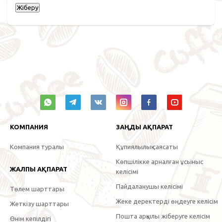
КОМПАНИЯ
ЗАҢДЫ АҚПАРАТ
Компания туралы
Құпиялылық саясаты
Көпшілікке арналған ұсыныс
ЖАЛПЫ АҚПАРАТ
келісімі
Пайдаланушы келісімі
Төлем шарттары
Жеке деректерді өңдеуге келісім
Жеткізу шарттары
Пошта арқылы жіберуге келісім
Өнім кепілдігі