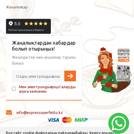
Жаңалықтар
Жаңалықтардан хабардар
болып отырыңыз!
Жеңілдіктер мен акциялар туралы
біліңіз
Мен электрондық пошталарды
алуға келісемін.
info@espressoperfetto.kz
© 2026 Espresso Perfetto — кофе жабдықтары және кофе
Бұл сайт cookie файлдарын пайдаланбайды. Келісу арқылы сіз