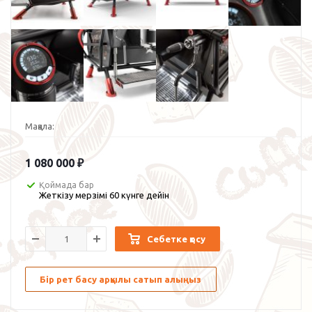
Мақала:
1 080 000
₽
Қоймада бар
Жеткізу мерзімі 60 күнге дейін
Себетке қосу
Бір рет басу арқылы сатып алыңыз