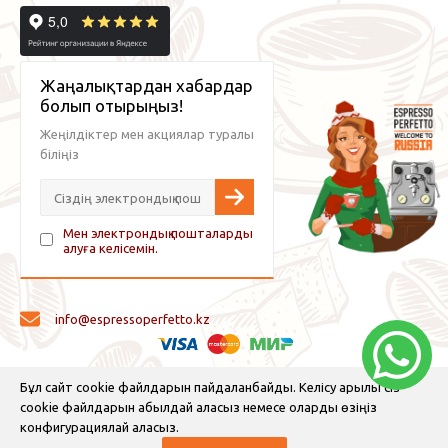
Жаңалықтардан хабардар
болып отырыңыз!
Жеңілдіктер мен акциялар туралы
біліңіз
Мен электрондық пошталарды
алуға келісемін.
info@espressoperfetto.kz
© 2026 Espresso Perfetto — кофе жабдықтары және кофе
Бұл сайт cookie файлдарын пайдаланбайды. Келісу арқылы сіз
cookie файлдарын қабылдай аласыз немесе оларды өзіңіз
конфигурациялай аласыз.