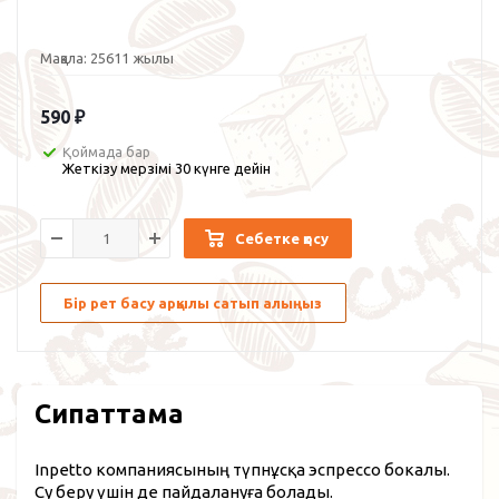
Мақала:
25611 жылы
590
₽
Қоймада бар
Жеткізу мерзімі 30 күнге дейін
Себетке қосу
Бір рет басу арқылы сатып алыңыз
Сипаттама
Inpetto компаниясының түпнұсқа эспрессо бокалы.
Су беру үшін де пайдалануға болады.