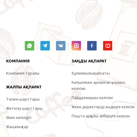
КОМПАНИЯ
ЗАҢДЫ АҚПАРАТ
Компания туралы
Құпиялылық саясаты
Көпшілікке арналған ұсыныс
ЖАЛПЫ АҚПАРАТ
келісімі
Пайдаланушы келісімі
Төлем шарттары
Жеке деректерді өңдеуге келісім
Жеткізу шарттары
Пошта арқылы жіберуге келісім
Өнім кепілдігі
Жаңалықтар