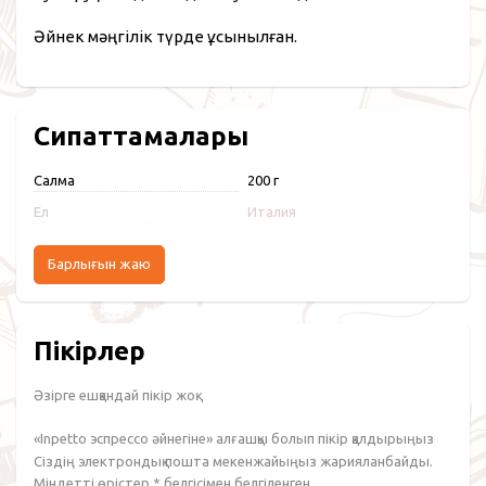
Әйнек мәңгілік түрде ұсынылған.
Сипаттамалары
Салмақ
200 г
Ел
Италия
Барлығын жаю
Пікірлер
Әзірге ешқандай пікір жоқ.
«Inpetto эспрессо әйнегіне» алғашқы болып пікір қалдырыңыз
Сіздің электрондық пошта мекенжайыңыз жарияланбайды.
Міндетті өрістер
*
белгісімен белгіленген