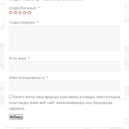
Сіздің бағаңыз
*
Сіздің пікіріңіз
*
Аты-жөні
*
Электрондық пошта
*
Келесі жолы пікір қалдыру үшін менің атымды, электрондық
поштамды және веб-сайт мекенжайымды осы браузерде
сақтаңыз.