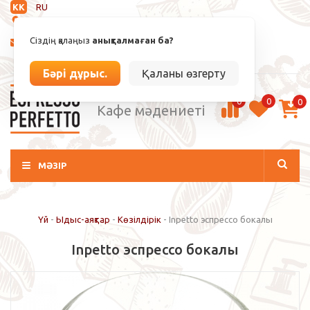
KK
RU
Анықталмаған
Сіздің қалаңыз
анықталмаған ба?
info@espressoperfetto.kz
Кіру / Тіркелу
Бәрі дұрыс.
Қаланы өзгерту
0
0
0
Кафе мәдениеті
МӘЗІР
Үй
-
Ыдыс-аяқтар
-
Көзілдірік
-
Inpetto эспрессо бокалы
Inpetto эспрессо бокалы