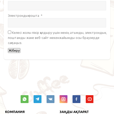
Электрондық пошта
*
Келесі жолы пікір қалдыру үшін менің атымды, электрондық
поштамды және веб-сайт мекенжайымды осы браузерде
сақтаңыз.
КОМПАНИЯ
ЗАҢДЫ АҚПАРАТ