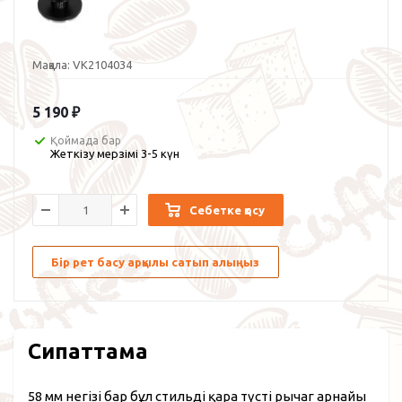
Мақала:
VK2104034
5 190
₽
Қоймада бар
Жеткізу мерзімі 3-5 күн
Себетке қосу
Бір рет басу арқылы сатып алыңыз
Сипаттама
58 мм негізі бар бұл стильді қара түсті рычаг арнайы