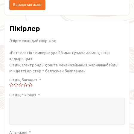
Барлығын жаю
Пікірлер
Әзірге ешқандай пікір жоқ.
«Реттелетін температура 58 мм» туралы алғашқы пікір
қалдырыңыз
Сіздің электрондық пошта мекенжайыңыз жарияланбайды.
Міндетті өрістер
*
белгісімен белгіленген
Сіздің бағаңыз
*
Сіздің пікіріңіз
*
Аты-жөні
*