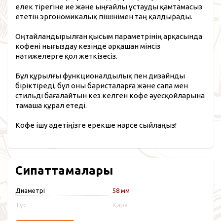
елек тірегіне ие және ыңғайлы ұстауды қамтамасыз
ететін эргономикалық пішінімен таң қалдырады.
Оңтайландырылған қысым параметрінің арқасында
кофені нығыздау кезінде әрқашан мінсіз
нәтижелерге қол жеткізесіз.
Бұл құрылғы функционалдылық пен дизайнды
біріктіреді, бұл оны баристаларға және сапа мен
стильді бағалайтын кез келген кофе әуесқойларына
тамаша құрал етеді.
Кофе ішу әдетіңізге ерекше нәрсе сыйлаңыз!
Сипаттамалары
Диаметрі
58 мм
Түс
Қара