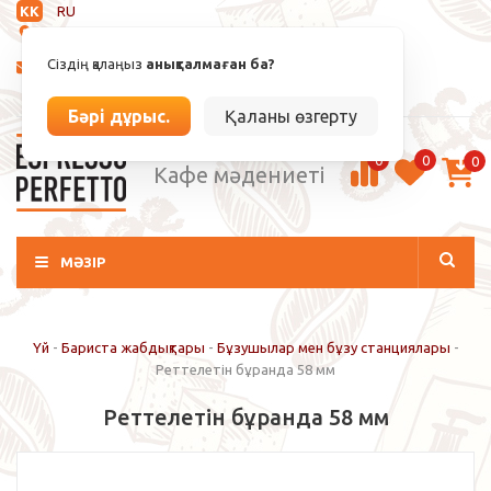
KK
RU
Анықталмаған
Сіздің қалаңыз
анықталмаған ба?
info@espressoperfetto.kz
Кіру / Тіркелу
Бәрі дұрыс.
Қаланы өзгерту
0
0
0
Кафе мәдениеті
МӘЗІР
Үй
-
Бариста жабдықтары
-
Бұзушылар мен бұзу станциялары
-
Реттелетін бұранда 58 мм
Реттелетін бұранда 58 мм