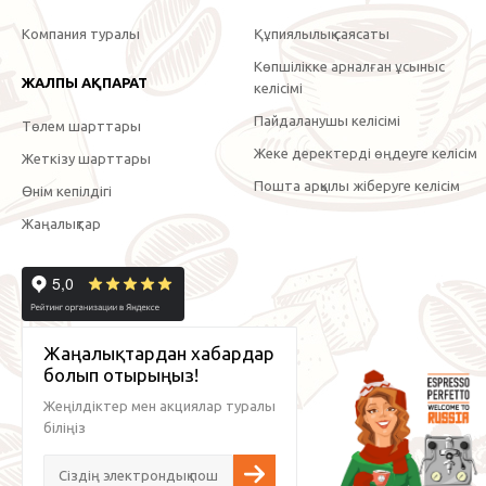
Компания туралы
Құпиялылық саясаты
Көпшілікке арналған ұсыныс
ЖАЛПЫ АҚПАРАТ
келісімі
Пайдаланушы келісімі
Төлем шарттары
Жеке деректерді өңдеуге келісім
Жеткізу шарттары
Пошта арқылы жіберуге келісім
Өнім кепілдігі
Жаңалықтар
Жаңалықтардан хабардар
болып отырыңыз!
Жеңілдіктер мен акциялар туралы
біліңіз