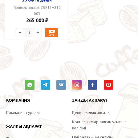
Бөлшек нөмірі: CBE13A816
003
265 000
₽
КОМПАНИЯ
ЗАҢДЫ АҚПАРАТ
Компания туралы
Құпиялылық саясаты
Көпшілікке арналған ұсыныс
ЖАЛПЫ АҚПАРАТ
келісімі
Пайдаланушы келісімі