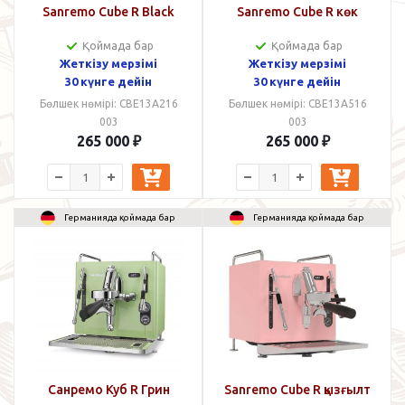
Sanremo Cube R Black
Sanremo Cube R көк
Қоймада бар
Қоймада бар
Жеткізу мерзімі
Жеткізу мерзімі
30 күнге дейін
30 күнге дейін
Бөлшек нөмірі: CBE13A216
Бөлшек нөмірі: CBE13A516
003
003
265 000
₽
265 000
₽
Германияда қоймада бар
Германияда қоймада бар
Санремо Куб R Грин
Sanremo Cube R қызғылт