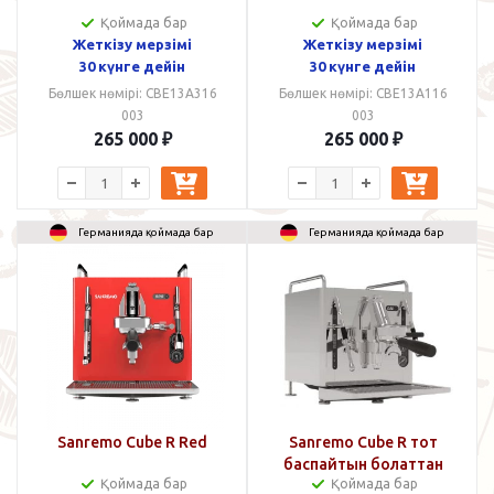
Қоймада бар
Қоймада бар
Жеткізу мерзімі
Жеткізу мерзімі
30 күнге дейін
30 күнге дейін
Бөлшек нөмірі: CBE13A316
Бөлшек нөмірі: CBE13A116
003
003
265 000
₽
265 000
₽
Германияда қоймада бар
Германияда қоймада бар
Sanremo Cube R Red
Sanremo Cube R тот
баспайтын болаттан
Қоймада бар
Қоймада бар
жасалған