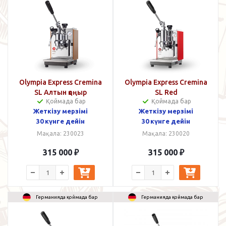
Olympia Express Cremina
Olympia Express Cremina
SL Алтын қоңыр
SL Red
Қоймада бар
Қоймада бар
Жеткізу мерзімі
Жеткізу мерзімі
30 күнге дейін
30 күнге дейін
Мақала: 230023
Мақала: 230020
315 000
₽
315 000
₽
Германияда қоймада бар
Германияда қоймада бар