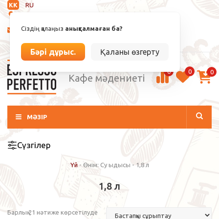
KK
RU
Анықталмаған
Сіздің қалаңыз
анықталмаған ба?
info@espressoperfetto.kz
Кіру / Тіркелу
Бәрі дұрыс.
Қаланы өзгерту
0
0
0
Кафе мәдениеті
МӘЗІР
Сүзгілер
Үй
-
Өнім: Су ыдысы
-
1,8 л
1,8 л
Барлық 21 нәтиже көрсетілуде