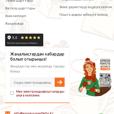
Төлем шарттары
Жеке деректерді өңдеуге келісім
Жеткізу шарттары
Пошта арқылы жіберуге келісім
Өнім кепілдігі
Жаңалықтар
Жаңалықтардан хабардар
болып отырыңыз!
Жеңілдіктер мен акциялар туралы
біліңіз
Мен электрондық пошталарды
алуға келісемін.
info@espressoperfetto.kz