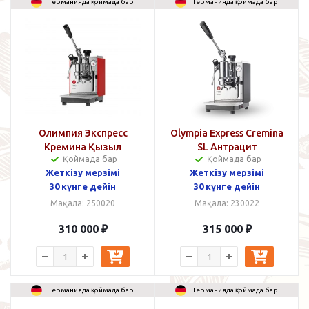
Германияда қоймада бар
Германияда қоймада бар
Олимпия Экспресс
Olympia Express Cremina
Кремина Қызыл
SL Антрацит
Қоймада бар
Қоймада бар
Жеткізу мерзімі
Жеткізу мерзімі
30 күнге дейін
30 күнге дейін
Мақала: 250020
Мақала: 230022
310 000
₽
315 000
₽
Германияда қоймада бар
Германияда қоймада бар