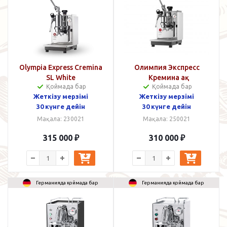
Olympia Express Cremina
Олимпия Экспресс
SL White
Кремина ақ
Қоймада бар
Қоймада бар
Жеткізу мерзімі
Жеткізу мерзімі
30 күнге дейін
30 күнге дейін
Мақала: 230021
Мақала: 250021
315 000
₽
310 000
₽
Германияда қоймада бар
Германияда қоймада бар