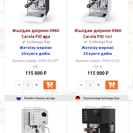
Жылдам диірмен 0960
Жылдам диірмен 0960
Carola PID қара
Carola PID тот
Қоймада бар
Қоймада бар
баспайтын болат
Жеткізу мерзімі
Жеткізу мерзімі
30 күнге дейін
30 күнге дейін
Бөлшек нөмірі: 0960-EVOP-
Бөлшек нөмірі: 0960-O-EV
NE
OP-A
115 000
₽
115 000
₽
Ресейге барар жолда
Германияда қоймада бар