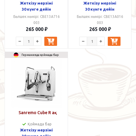
Жеткізу мерзімі
Жеткізу мерзімі
30 күнге дейін
30 күнге дейін
Бөлшек нөмірі: CBE13A716
Бөлшек нөмірі: CBE13A016
003
003
265 000
₽
265 000
₽
Германияда қоймада бар
Sanremo Cube R ақ
Қоймада бар
Жеткізу мерзімі
30 күнге дейін