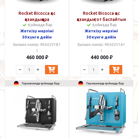
Rocket Bicocca қос
Rocket Bicocca қос
қазандық қара
қазандық тот баспайтын
Қоймада бар
Қоймада бар
болаттан жасалған
Жеткізу мерзімі
Жеткізу мерзімі
30 күнге дейін
30 күнге дейін
Бөлшек нөмірі: RE602V1B1
Бөлшек нөмірі: RE602V1A1
1
1
460 000
₽
440 000
₽
Германияда қоймада бар
Германияда қоймада бар