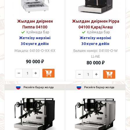
Жылдам диірмен
Жылдам диірмен Pippa
Пиппа 04100
04100 Қара/Ағаш
Қоймада бар
Қоймада бар
Жеткізу мерзімі
Жеткізу мерзімі
30 күнге дейін
30 күнге дейін
Мақала: 04100-O-XX-XX
Бөлшек нөмірі: 04100-O-W
LL-NE
90 000
₽
80 000
₽
Ресейге барар жолда
Ресейге барар жолда