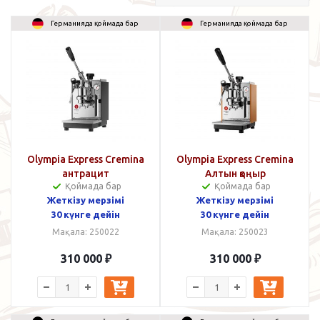
Германияда қоймада бар
Германияда қоймада бар
Olympia Express Cremina
Olympia Express Cremina
антрацит
Алтын қоңыр
Қоймада бар
Қоймада бар
Жеткізу мерзімі
Жеткізу мерзімі
30 күнге дейін
30 күнге дейін
Мақала: 250022
Мақала: 250023
310 000
₽
310 000
₽