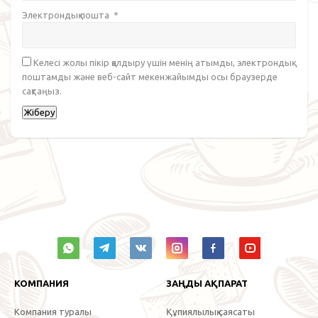
Электрондық пошта
*
Келесі жолы пікір қалдыру үшін менің атымды, электрондық
поштамды және веб-сайт мекенжайымды осы браузерде
сақтаңыз.
КОМПАНИЯ
ЗАҢДЫ АҚПАРАТ
Компания туралы
Құпиялылық саясаты