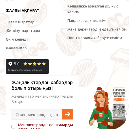
Көпшілікке арналған ұсыныс
ЖАЛПЫ АҚПАРАТ
келісімі
Пайдаланушы келісімі
Төлем шарттары
Жеке деректерді өңдеуге келісім
Жеткізу шарттары
Пошта арқылы жіберуге келісім
Өнім кепілдігі
Жаңалықтар
Жаңалықтардан хабардар
болып отырыңыз!
Жеңілдіктер мен акциялар туралы
біліңіз
Мен электрондық пошталарды
алуға келісемін.