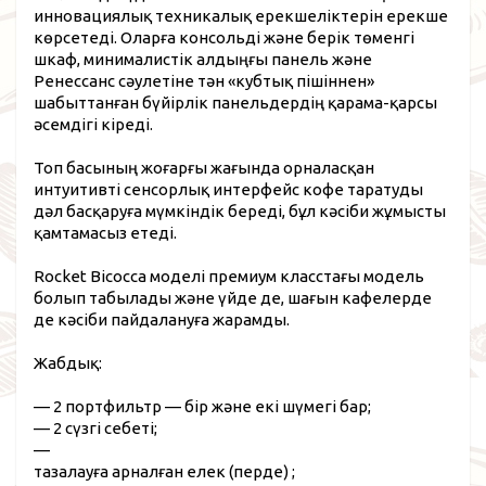
инновациялық техникалық ерекшеліктерін ерекше
көрсетеді. Оларға консольді және берік төменгі
шкаф, минималистік алдыңғы панель және
Ренессанс сәулетіне тән «кубтық пішіннен»
шабыттанған бүйірлік панельдердің қарама-қарсы
әсемдігі кіреді.
Топ басының жоғарғы жағында орналасқан
интуитивті сенсорлық интерфейс кофе таратуды
дәл басқаруға мүмкіндік береді, бұл кәсіби жұмысты
қамтамасыз етеді.
Rocket Bicocca моделі премиум класстағы модель
болып табылады және үйде де, шағын кафелерде
де кәсіби пайдалануға жарамды.
Жабдық:
— 2 портфильтр — бір және екі шүмегі бар;
— 2 сүзгі себеті;
—
тазалауға арналған елек (перде) ;