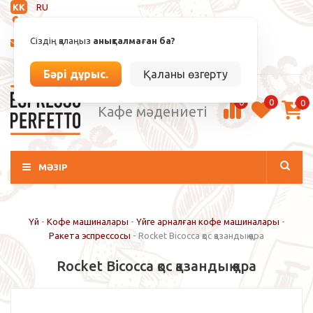
KK
RU
Анықталмаған
Сіздің қалаңыз
анықталмаған ба?
info@espressoperfetto.kz
Кіру / Тіркелу
Бәрі дұрыс.
Қаланы өзгерту
0
0
0
Кафе мәдениеті
МӘЗІР
Үй
-
Кофе машиналары
-
Үйге арналған кофе машиналары
-
Ракета эспрессосы
-
Rocket Bicocca қос қазандық қара
Rocket Bicocca қос қазандық қара