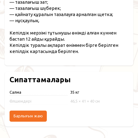
— тазалағыш зат;
— тазалағыш шүберек;
— қайнату құралын тазалауға арналған щетка;
— нұсқаулық.
Кепілдік мерзімі тұтынушы өнімді алған күннен
бастап 12 айды құрайды.
Кепілдік туралы ақпарат өніммен бірге берілген
кепілдік картасында берілген.
Сипаттамалары
Салмақ
35 кг
Өлшемдері
46,5 × 41 × 40 см
Барлығын жаю