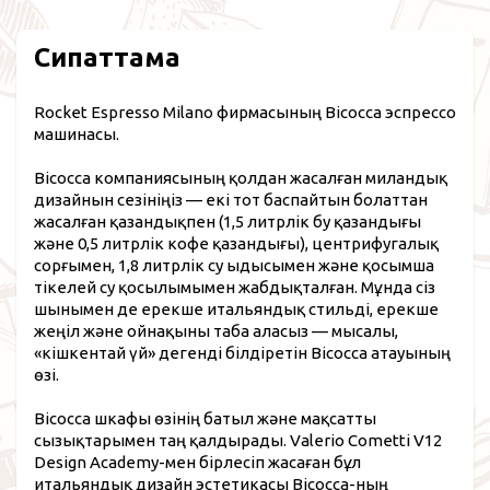
Сипаттама
Rocket Espresso Milano фирмасының Bicocca эспрессо
машинасы.
Bicocca компаниясының қолдан жасалған миландық
дизайнын сезініңіз — екі тот баспайтын болаттан
жасалған қазандықпен (1,5 литрлік бу қазандығы
және 0,5 литрлік кофе қазандығы), центрифугалық
сорғымен, 1,8 литрлік су ыдысымен және қосымша
тікелей су қосылымымен жабдықталған. Мұнда сіз
шынымен де ерекше итальяндық стильді, ерекше
жеңіл және ойнақыны таба аласыз — мысалы,
«кішкентай үй» дегенді білдіретін Bicocca атауының
өзі.
Bicocca шкафы өзінің батыл және мақсатты
сызықтарымен таң қалдырады. Valerio Cometti V12
Design Academy-мен бірлесіп жасаған бұл
итальяндық дизайн эстетикасы Bicocca-ның