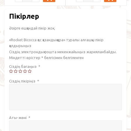
Пікірлер
Әзірге ешқандай пікір жоқ.
«Rocket Bicocca қос қазандық қара» туралы алғашқы пікір
қалдырыңыз
Сіздің электрондық пошта мекенжайыңыз жарияланбайды.
Міндетті өрістер
*
белгісімен белгіленген
Сіздің бағаңыз
*
Сіздің пікіріңіз
*
Аты-жөні
*