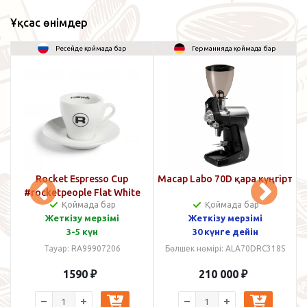
Ұқсас өнімдер
Ресейде қоймада бар
Германияда қоймада бар
Rocket Espresso Cup
Macap Labo 70D қара күңгірт
#rocketpeople Flat White
Қоймада бар
Қоймада бар
60мл ақ түсті
Жеткізу мерзімі
Жеткізу мерзімі
3-5 күн
30 күнге дейін
Тауар: RA99907206
Бөлшек нөмірі: ALA70DRC318S
1590
₽
210 000
₽