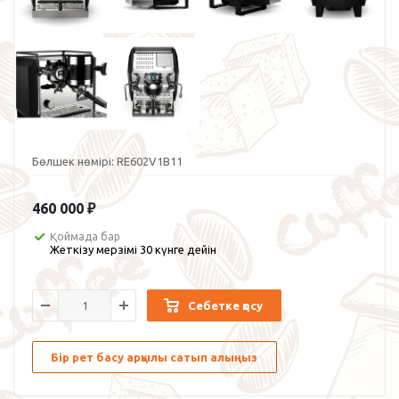
Бөлшек нөмірі:
RE602V1B11
460 000
₽
Қоймада бар
Жеткізу мерзімі 30 күнге дейін
Себетке қосу
Бір рет басу арқылы сатып алыңыз