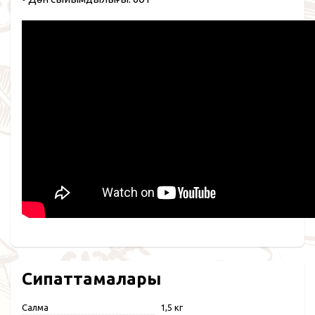
Сипаттамалары
Салмақ
1,5 кг