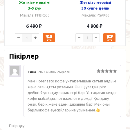
Жеткізу мерзімі
Жеткізу мерзімі
3-5 күн
30 күнге дейін
Мақала: PPBRS00
Мақала: PGAK00
6 490
₽
4 900
₽
Пікірлер
Тима
-
2023 жылғы 26 қазан
5
-тен 5
балл
Мен Fiorenzato кофе ұнтақтағышын сатып алдым
және оған қатты ризамын. Оның ұсақтан іріге
дейінгі 9 ұнтақтау параметрі бар. Ұнтақтаған кезде
кофе қызбайды, нәтижесі өте дәмді! Қолдану
оңай, берік және әдемі дизайны бар! Мен оны
барлық кофе әуесқойларына ұсынамын.
Пікір қосу