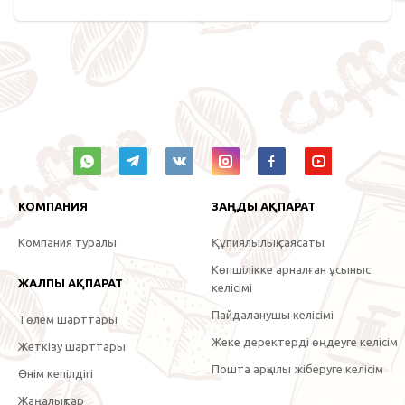
КОМПАНИЯ
ЗАҢДЫ АҚПАРАТ
Компания туралы
Құпиялылық саясаты
Көпшілікке арналған ұсыныс
ЖАЛПЫ АҚПАРАТ
келісімі
Пайдаланушы келісімі
Төлем шарттары
Жеке деректерді өңдеуге келісім
Жеткізу шарттары
Пошта арқылы жіберуге келісім
Өнім кепілдігі
Жаңалықтар