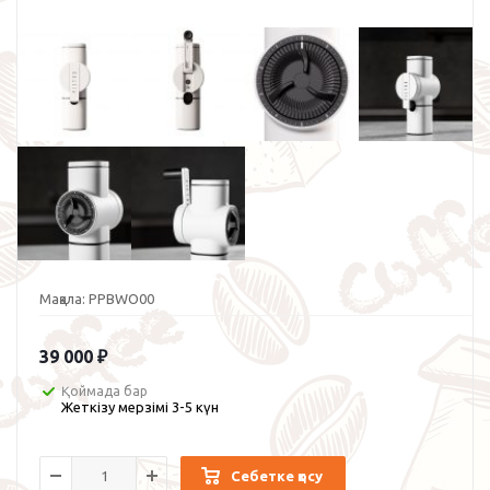
Мақала:
PPBWO00
39 000
₽
Қоймада бар
Жеткізу мерзімі 3-5 күн
Себетке қосу