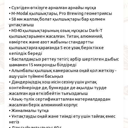
• Сүзгіден өткізуге арналған арнайы нұсқа
• M-Modal қылшықтары, Pro Brewing геометриясы
• 58 мм жалпақ болат қылшықтары бар қолмен
ұнтақтағыш
• M340 қылшықтарының озық нұсқасы Dark-T
қылшықтарымен жасалған. Титан, алюминий,
көміртек және азот жабыны стандартты
қылшықтарға қарағанда 5 есе ұзақ беріктікке
кепілдік береді
• Баспалдақсыз реттеу тетігі; әрбір шертілген дыбыс
шамамен 15 микронды білдіреді
• Алынбалы қылшық камерасына оңай қол жеткізу -
ашу үшін түймені басыңыз
• Дәндеріңіздің хош иісін сезіну үшін ұнтақ
контейнерінде де, бункерде де ақылды түрде
жасалған ауа өткізбейтін тығыздағыш
• Азық-түлік сертификатталған материалдардан
жасалған берік алюминий корпус
• Жиналмалы тұтқа
• Ұнтақтауды оңай және тиімді ету үшін тайғақ емес
негіз
• Дән сыйымдылығы: 60 г