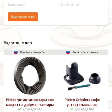
Өлшемдері
11,5 × 8 × 21 см
Барлығын жаю
Ұқсас өнімдер
Ресейде қоймада бар
Ресейге барар жолда
Pietro ұнтақтағыштары көп
Pietro Grinders кофе
мақсатты диірмен тастары
ұнтақтағышының
Қоймада бар
Қоймада бар
(B-модальды)
аксессуарлар жинағы