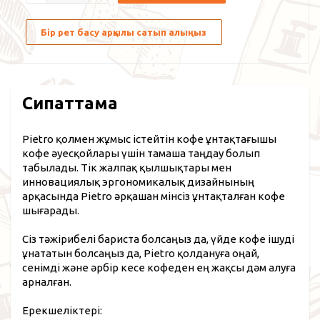
Бір рет басу арқылы сатып алыңыз
Сипаттама
Pietro қолмен жұмыс істейтін кофе ұнтақтағышы
кофе әуесқойлары үшін тамаша таңдау болып
табылады. Тік жалпақ қылшықтары мен
инновациялық эргономикалық дизайнының
арқасында Pietro әрқашан мінсіз ұнтақталған кофе
шығарады.
Сіз тәжірибелі бариста болсаңыз да, үйде кофе ішуді
ұнататын болсаңыз да, Pietro қолдануға оңай,
сенімді және әрбір кесе кофеден ең жақсы дәм алуға
арналған.
Ерекшеліктері: