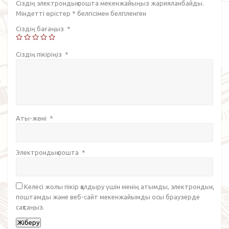
Сіздің электрондық пошта мекенжайыңыз жарияланбайды.
Міндетті өрістер
*
белгісімен белгіленген
Сіздің бағаңыз
*
Сіздің пікіріңіз
*
Аты-жөні
*
Электрондық пошта
*
Келесі жолы пікір қалдыру үшін менің атымды, электрондық
поштамды және веб-сайт мекенжайымды осы браузерде
сақтаңыз.