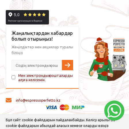
Жаңалықтардан хабардар
болып отырыңыз!
Жеңілдіктер мен акциялар туралы
біліңіз
Мен электрондық пошталарды
алуға келісемін.
info@espressoperfetto.kz
© 2026 Espresso Perfetto — кофе жабдықтары және кофе
Бұл сайт cookie файлдарын пайдаланбайды. Келісу арқылы сіз
cookie файлдарын қабылдай аласыз немесе оларды өзіңіз