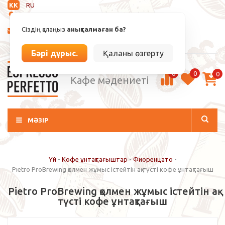
KK
RU
Анықталмаған
Сіздің қалаңыз
анықталмаған ба?
info@espressoperfetto.kz
Кіру / Тіркелу
Бәрі дұрыс.
Қаланы өзгерту
0
0
0
Кафе мәдениеті
МӘЗІР
Үй
-
Кофе ұнтақтағыштар
-
Фиоренцато
-
Pietro ProBrewing қолмен жұмыс істейтін ақ түсті кофе ұнтақтағыш
Pietro ProBrewing қолмен жұмыс істейтін ақ
түсті кофе ұнтақтағыш