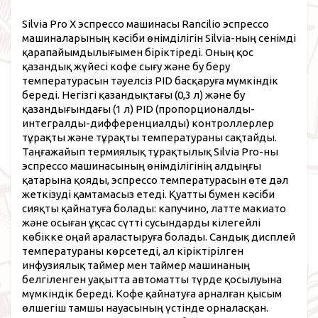
Silvia Pro X эспрессо машинасы Rancilio эспрессо
машиналарының кәсіби өнімділігін Silvia-ның сенімді
қарапайымдылығымен біріктіреді. Оның қос
қазандық жүйесі кофе сығу және бу беру
температурасын тәуелсіз PID басқаруға мүмкіндік
береді. Негізгі қазандықтағы (0,3 л) және бу
қазандығындағы (1 л) PID (пропорционалды-
интегралды-дифференциалды) контроллерлер
тұрақты және тұрақты температураны сақтайды.
Таңғажайып термиялық тұрақтылық Silvia Pro-ны
эспрессо машинасының өнімділігінің алдыңғы
қатарына қояды, эспрессо температурасын өте дәл
жеткізуді қамтамасыз етеді. Қуатты бумен кәсіби
сияқты қайнатуға болады: капучино, латте макиато
және осыған ұқсас сүтті сусындарды кілегейлі
көбікке оңай араластыруға болады. Сандық дисплей
температураны көрсетеді, ал кіріктірілген
инфузиялық таймер мен таймер машинаның
белгіленген уақытта автоматты түрде қосылуына
мүмкіндік береді. Кофе қайнатуға арналған қысым
өлшегіш тамшы науасының үстінде орналасқан.