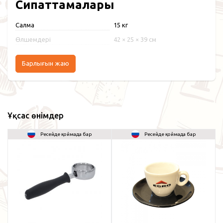
Сипаттамалары
Салмақ
15 кг
Өлшемдері
42 × 25 × 39 см
Барлығын жаю
Ұқсас өнімдер
Ресейде қоймада бар
Ресейде қоймада бар