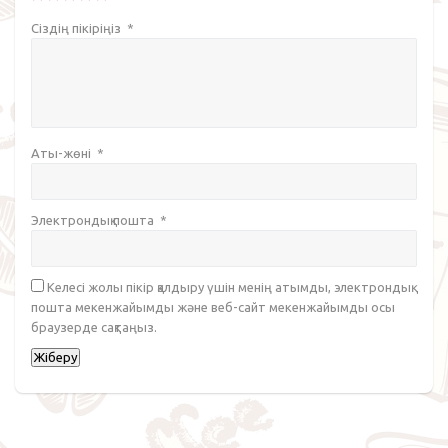
Сіздің пікіріңіз
*
Аты-жөні
*
Электрондық пошта
*
Келесі жолы пікір қалдыру үшін менің атымды, электрондық
пошта мекенжайымды және веб-сайт мекенжайымды осы
браузерде сақтаңыз.