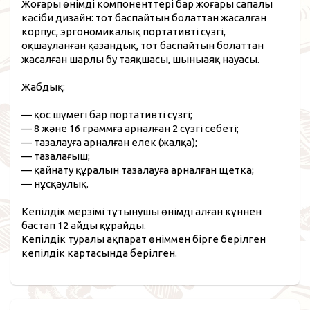
Жоғары өнімді компоненттері бар жоғары сапалы
кәсіби дизайн: тот баспайтын болаттан жасалған
корпус, эргономикалық портативті сүзгі,
оқшауланған қазандық, тот баспайтын болаттан
жасалған шарлы бу таяқшасы, шыныаяқ науасы.
Жабдық:
— қос шүмегі бар портативті сүзгі;
— 8 және 16 граммға арналған 2 сүзгі себеті;
— тазалауға арналған елек (жалқа);
— тазалағыш;
— қайнату құралын тазалауға арналған щетка;
— нұсқаулық.
Кепілдік мерзімі тұтынушы өнімді алған күннен
бастап 12 айды құрайды.
Кепілдік туралы ақпарат өніммен бірге берілген
кепілдік картасында берілген.