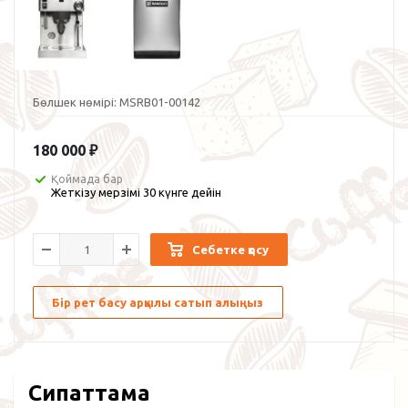
Бөлшек нөмірі:
MSRB01-00142
180 000
₽
Қоймада бар
Жеткізу мерзімі 30 күнге дейін
Себетке қосу
Бір рет басу арқылы сатып алыңыз
Сипаттама