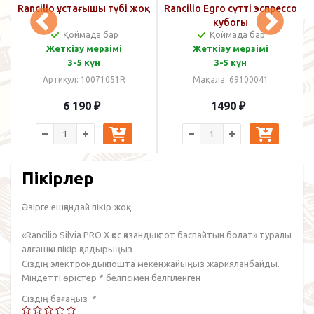
k
Rancilio ұстағышы түбі жоқ
Rancilio Egro сүтті эспрессо
кубогы
Қоймада бар
Қоймада бар
Жеткізу мерзімі
Жеткізу мерзімі
3-5 күн
3-5 күн
Артикул: 10071051R
Мақала: 69100041
6 190
₽
1490
₽
Пікірлер
Әзірге ешқандай пікір жоқ.
«Rancilio Silvia PRO X қос қазандық тот баспайтын болат» туралы
алғашқы пікір қалдырыңыз
Сіздің электрондық пошта мекенжайыңыз жарияланбайды.
Міндетті өрістер
*
белгісімен белгіленген
Сіздің бағаңыз
*