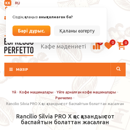
KK
RU
Анықталмаған
Сіздің қалаңыз
анықталмаған ба?
info@espressoperfetto.kz
Кіру / Тіркелу
Бәрі дұрыс.
Қаланы өзгерту
0
0
0
Кафе мәдениеті
МӘЗІР
Үй
-
Кофе машиналары
-
Үйге арналған кофе машиналары
-
Ранчилио
-
Rancilio Silvia PRO X қос қазандық тот баспайтын болаттан жасалған
Rancilio Silvia PRO X қос қазандық тот
баспайтын болаттан жасалған