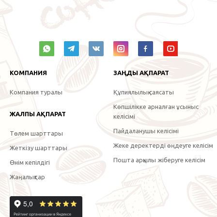
КОМПАНИЯ
ЗАҢДЫ АҚПАРАТ
Компания туралы
Құпиялылық саясаты
Көпшілікке арналған ұсыныс
ЖАЛПЫ АҚПАРАТ
келісімі
Пайдаланушы келісімі
Төлем шарттары
Жеке деректерді өңдеуге келісім
Жеткізу шарттары
Пошта арқылы жіберуге келісім
Өнім кепілдігі
Жаңалықтар