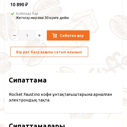
10 890
₽
Қоймада бар
Жеткізу мерзімі 30 күнге дейін
Себетке қосу
Бір рет басу арқылы сатып алыңыз
Сипаттама
Rocket Faustino кофе ұнтақтағыштарына арналған
электрондық тақта.
Сипаттамалары