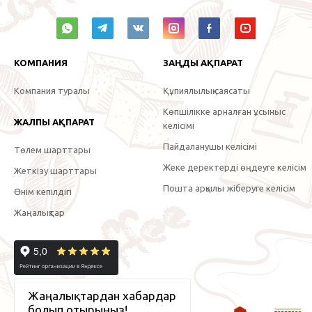
КОМПАНИЯ
ЗАҢДЫ АҚПАРАТ
Компания туралы
Құпиялылық саясаты
Көпшілікке арналған ұсыныс
ЖАЛПЫ АҚПАРАТ
келісімі
Пайдаланушы келісімі
Төлем шарттары
Жеке деректерді өңдеуге келісім
Жеткізу шарттары
Пошта арқылы жіберуге келісім
Өнім кепілдігі
Жаңалықтар
Жаңалықтардан хабардар
болып отырыңыз!