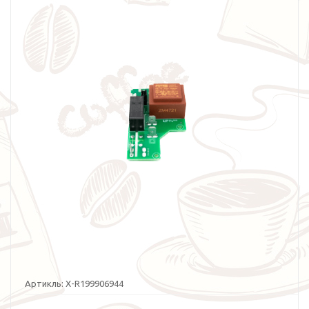
Артикль:
X-R199906944