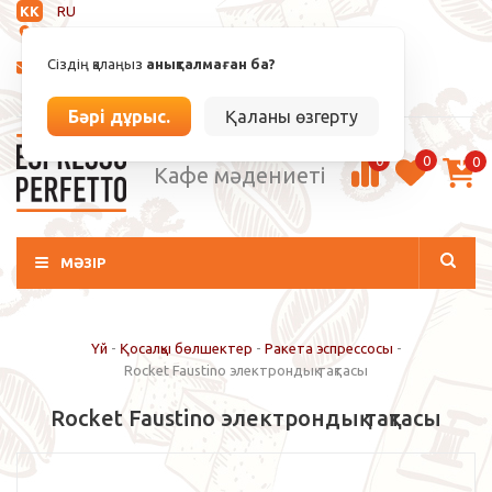
KK
RU
Анықталмаған
Сіздің қалаңыз
анықталмаған ба?
info@espressoperfetto.kz
Кіру / Тіркелу
Бәрі дұрыс.
Қаланы өзгерту
0
0
0
Кафе мәдениеті
МӘЗІР
Үй
-
Қосалқы бөлшектер
-
Ракета эспрессосы
-
Rocket Faustino электрондық тақтасы
Rocket Faustino электрондық тақтасы