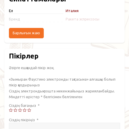
Ел
Италия
Бренд
Ракета эспрессосы
Барлығын жаю
Пікірлер
Әзірге ешқандай пікір жоқ.
«Зымыран Фаустино электронды тақтасына» алғашқы болып
пікір қалдырыңыз
Сіздің электрондық пошта мекенжайыңыз жарияланбайды.
Міндетті өрістер
*
белгісімен белгіленген
Сіздің бағаңыз
*
Сіздің пікіріңіз
*