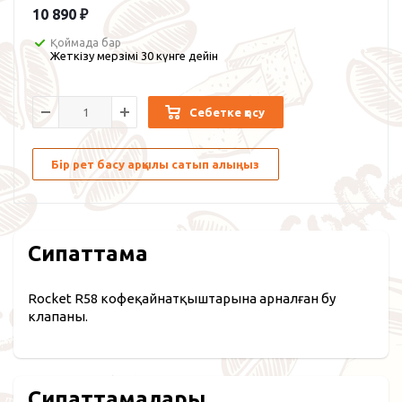
10 890
₽
Қоймада бар
Жеткізу мерзімі 30 күнге дейін
Себетке қосу
Бір рет басу арқылы сатып алыңыз
Сипаттама
Rocket R58 кофеқайнатқыштарына арналған бу
клапаны.
Сипаттамалары