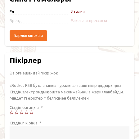
Ел
Италия
Бренд
Ракета эспрессосы
Барлығын жаю
Пікірлер
Әзірге ешқандай пікір жоқ.
«Rocket R58 бу клапаны» туралы алғашқы пікір қалдырыңыз
Сіздің электрондық пошта мекенжайыңыз жарияланбайды.
Міндетті өрістер
*
белгісімен белгіленген
Сіздің бағаңыз
*
Сіздің пікіріңіз
*