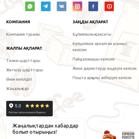
КОМПАНИЯ
ЗАҢДЫ АҚПАРАТ
Компания туралы
Құпиялылық саясаты
Көпшілікке арналған ұсыныс
ЖАЛПЫ АҚПАРАТ
келісімі
Пайдаланушы келісімі
Төлем шарттары
Жеке деректерді өңдеуге келісім
Жеткізу шарттары
Пошта арқылы жіберуге келісім
Өнім кепілдігі
Жаңалықтар
Жаңалықтардан хабардар
болып отырыңыз!