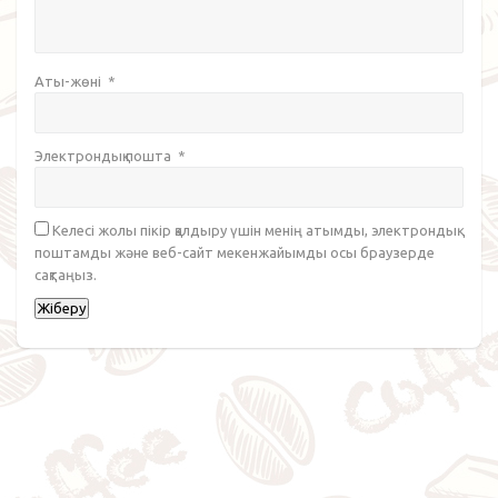
Аты-жөні
*
Электрондық пошта
*
Келесі жолы пікір қалдыру үшін менің атымды, электрондық
поштамды және веб-сайт мекенжайымды осы браузерде
сақтаңыз.