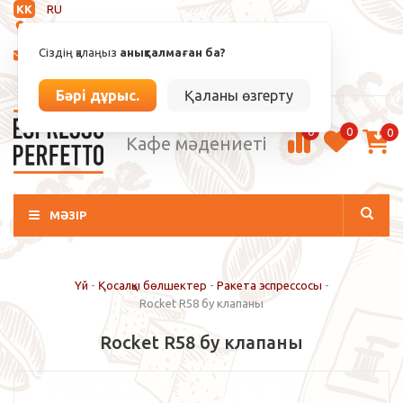
KK
RU
Анықталмаған
Сіздің қалаңыз
анықталмаған ба?
info@espressoperfetto.kz
Кіру / Тіркелу
Бәрі дұрыс.
Қаланы өзгерту
0
0
0
Кафе мәдениеті
МӘЗІР
Үй
-
Қосалқы бөлшектер
-
Ракета эспрессосы
-
Rocket R58 бу клапаны
Rocket R58 бу клапаны